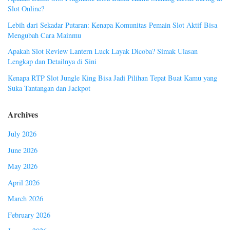
Slot Online?
Lebih dari Sekadar Putaran: Kenapa Komunitas Pemain Slot Aktif Bisa
Mengubah Cara Mainmu
Apakah Slot Review Lantern Luck Layak Dicoba? Simak Ulasan
Lengkap dan Detailnya di Sini
Kenapa RTP Slot Jungle King Bisa Jadi Pilihan Tepat Buat Kamu yang
Suka Tantangan dan Jackpot
Archives
July 2026
June 2026
May 2026
April 2026
March 2026
February 2026