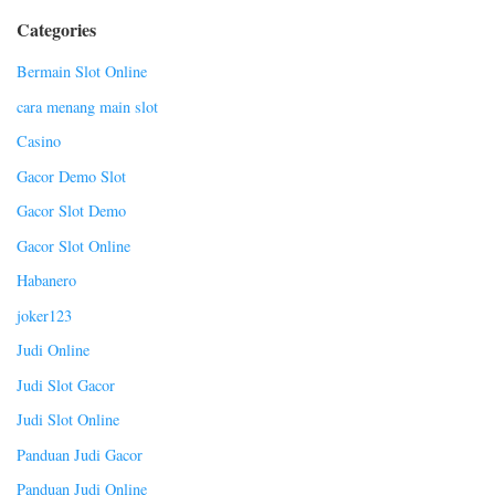
Categories
Bermain Slot Online
cara menang main slot
Casino
Gacor Demo Slot
Gacor Slot Demo
Gacor Slot Online
Habanero
joker123
Judi Online
Judi Slot Gacor
Judi Slot Online
Panduan Judi Gacor
Panduan Judi Online