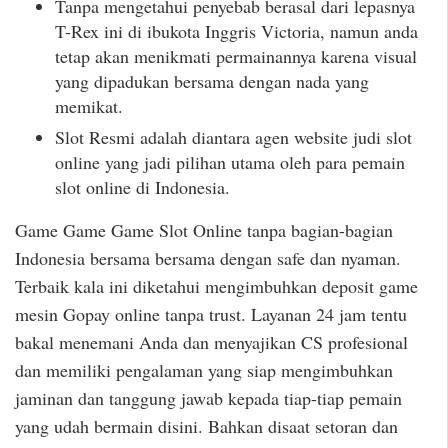
Tanpa mengetahui penyebab berasal dari lepasnya
T-Rex ini di ibukota Inggris Victoria, namun anda
tetap akan menikmati permainannya karena visual
yang dipadukan bersama dengan nada yang
memikat.
Slot Resmi adalah diantara agen website judi slot
online yang jadi pilihan utama oleh para pemain
slot online di Indonesia.
Game Game Game Slot Online tanpa bagian-bagian
Indonesia bersama bersama dengan safe dan nyaman.
Terbaik kala ini diketahui mengimbuhkan deposit game
mesin Gopay online tanpa trust. Layanan 24 jam tentu
bakal menemani Anda dan menyajikan CS profesional
dan memiliki pengalaman yang siap mengimbuhkan
jaminan dan tanggung jawab kepada tiap-tiap pemain
yang udah bermain disini. Bahkan disaat setoran dan