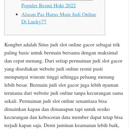
Populer Resmi Hoki 2022
Alasan Pas Harus Main Judi Online
Di Lucky77
Kongbet adalah Situs judi slot online gacor sebagai trik
paling basic untuk bermain bersama dengan maksimal
dan cepat menang. Dari setiap permainan judi slot gacor
yang disediakan website judi online resmi pasti
mempunyai winrate tinggi sehingga peluang menang
lebih besar. Bermain judi slot gacor juga lebih nyaman
terutama dari website judi online tanpa kecurangan sama
sekali. Permainan judi slot online senantiasa bisa
dimainkan kapan dan dimanapun tapi untuk resiko
kecurangan dan kebocoran data member dapat tetap bisa
terjadi kapan saja. Demi jaminan keamanan lebih baik,