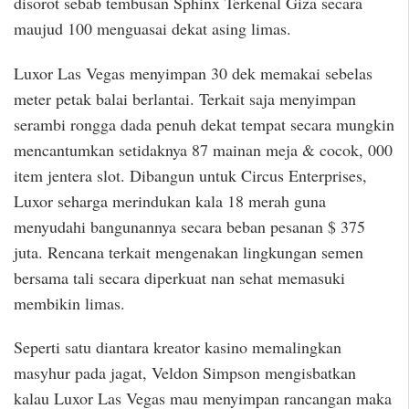
disorot sebab tembusan Sphinx Terkenal Giza secara
maujud 100 menguasai dekat asing limas.
Luxor Las Vegas menyimpan 30 dek memakai sebelas
meter petak balai berlantai. Terkait saja menyimpan
serambi rongga dada penuh dekat tempat secara mungkin
mencantumkan setidaknya 87 mainan meja & cocok, 000
item jentera slot. Dibangun untuk Circus Enterprises,
Luxor seharga merindukan kala 18 merah guna
menyudahi bangunannya secara beban pesanan $ 375
juta. Rencana terkait mengenakan lingkungan semen
bersama tali secara diperkuat nan sehat memasuki
membikin limas.
Seperti satu diantara kreator kasino memalingkan
masyhur pada jagat, Veldon Simpson mengisbatkan
kalau Luxor Las Vegas mau menyimpan rancangan maka