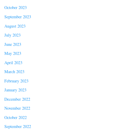
October 2023
September 2023
August 2023
July 2023
June 2023
May 2023
April 2023
March 2023
February 2023
January 2023
December 2022
November 2022
October 2022
September 2022