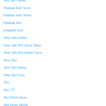
Judi Slot Online
Panduan Judi Gacor
Panduan Judi Online
Panduan Slot
pragmatic play
Situs Judi Online
Situs Judi Slot Gacor Demo
Situs Judi Slot Online Gacor
Situs Slot
Situs Slot Online
Situs Slot Viral
Slot
Slot 777
Slot Demo Gacor
Slot Demo Online