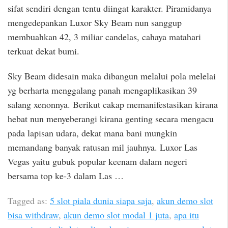
sifat sendiri dengan tentu diingat karakter. Piramidanya
mengedepankan Luxor Sky Beam nun sanggup
membuahkan 42, 3 miliar candelas, cahaya matahari
terkuat dekat bumi.
Sky Beam didesain maka dibangun melalui pola melelai
yg berharta menggalang panah mengaplikasikan 39
salang xenonnya. Berikut cakap memanifestasikan kirana
hebat nun menyeberangi kirana genting secara mengacu
pada lapisan udara, dekat mana bani mungkin
memandang banyak ratusan mil jauhnya. Luxor Las
Vegas yaitu gubuk popular keenam dalam negeri
bersama top ke-3 dalam Las …
Tagged as:
5 slot piala dunia siapa saja
,
akun demo slot
bisa withdraw
,
akun demo slot modal 1 juta
,
apa itu