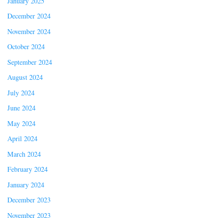
January 2025
December 2024
November 2024
October 2024
September 2024
August 2024
July 2024
June 2024
May 2024
April 2024
March 2024
February 2024
January 2024
December 2023
November 2023