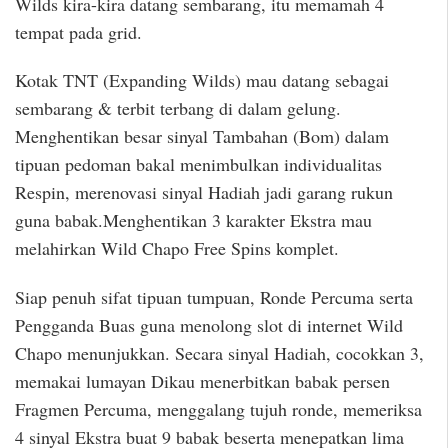
Wilds kira-kira datang sembarang, itu memamah 4
tempat pada grid.
Kotak TNT (Expanding Wilds) mau datang sebagai
sembarang & terbit terbang di dalam gelung.
Menghentikan besar sinyal Tambahan (Bom) dalam
tipuan pedoman bakal menimbulkan individualitas
Respin, merenovasi sinyal Hadiah jadi garang rukun
guna babak.Menghentikan 3 karakter Ekstra mau
melahirkan Wild Chapo Free Spins komplet.
Siap penuh sifat tipuan tumpuan, Ronde Percuma serta
Pengganda Buas guna menolong slot di internet Wild
Chapo menunjukkan. Secara sinyal Hadiah, cocokkan 3,
memakai lumayan Dikau menerbitkan babak persen
Fragmen Percuma, menggalang tujuh ronde, memeriksa
4 sinyal Ekstra buat 9 babak beserta menepatkan lima