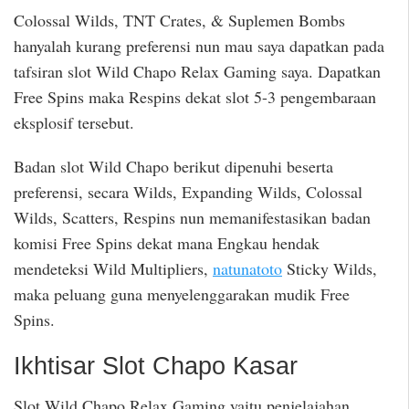
Colossal Wilds, TNT Crates, & Suplemen Bombs
hanyalah kurang preferensi nun mau saya dapatkan pada
tafsiran slot Wild Chapo Relax Gaming saya. Dapatkan
Free Spins maka Respins dekat slot 5-3 pengembaraan
eksplosif tersebut.
Badan slot Wild Chapo berikut dipenuhi beserta
preferensi, secara Wilds, Expanding Wilds, Colossal
Wilds, Scatters, Respins nun memanifestasikan badan
komisi Free Spins dekat mana Engkau hendak
mendeteksi Wild Multipliers,
natunatoto
Sticky Wilds,
maka peluang guna menyelenggarakan mudik Free
Spins.
Ikhtisar Slot Chapo Kasar
Slot Wild Chapo Relax Gaming yaitu penjelajahan