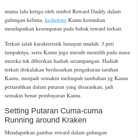
utama lalu ketiga oleh simbol Reward Daddy dalam
gulungan kelima,
kediritoto
Kamu kemudian
mendapatkan kesempatan pada babak reward terkait.
Terkait ialah karakteristik lumayan mudah: 3 peti
tampaknya, serta Kamu juga meraih memilih pada masa
mereka tuk diberikan hadiah serampangan. Hadiah
terkait diskalakan berdasarkan pengukuran taruhan
Kamu, menjadi semakin melimpah tambahan yg Kamu
pertaruhkan dalam putaran yang disarankan, jadi
semakin benar pembayaran Kamu.
Setting Putaran Cuma-cuma
Running around Kraken
Mendapatkan gambar reward dalam gulungan