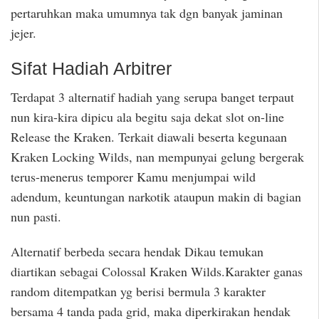
pertaruhkan maka umumnya tak dgn banyak jaminan
jejer.
Sifat Hadiah Arbitrer
Terdapat 3 alternatif hadiah yang serupa banget terpaut
nun kira-kira dipicu ala begitu saja dekat slot on-line
Release the Kraken. Terkait diawali beserta kegunaan
Kraken Locking Wilds, nan mempunyai gelung bergerak
terus-menerus temporer Kamu menjumpai wild
adendum, keuntungan narkotik ataupun makin di bagian
nun pasti.
Alternatif berbeda secara hendak Dikau temukan
diartikan sebagai Colossal Kraken Wilds.Karakter ganas
random ditempatkan yg berisi bermula 3 karakter
bersama 4 tanda pada grid, maka diperkirakan hendak