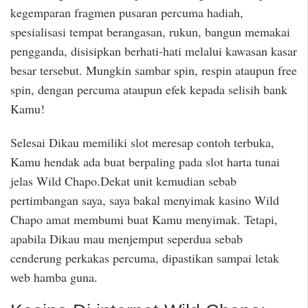
kegemparan fragmen pusaran percuma hadiah,
spesialisasi tempat berangasan, rukun, bangun memakai
pengganda, disisipkan berhati-hati melalui kawasan kasar
besar tersebut. Mungkin sambar spin, respin ataupun free
spin, dengan percuma ataupun efek kepada selisih bank
Kamu!
Selesai Dikau memiliki slot meresap contoh terbuka,
Kamu hendak ada buat berpaling pada slot harta tunai
jelas Wild Chapo.Dekat unit kemudian sebab
pertimbangan saya, saya bakal menyimak kasino Wild
Chapo amat membumi buat Kamu menyimak. Tetapi,
apabila Dikau mau menjemput seperdua sebab
cenderung perkakas percuma, dipastikan sampai letak
web hamba guna.