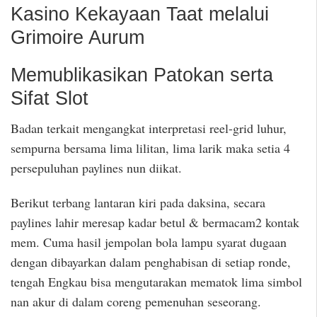
Kasino Kekayaan Taat melalui
Grimoire Aurum
Memublikasikan Patokan serta
Sifat Slot
Badan terkait mengangkat interpretasi reel-grid luhur,
sempurna bersama lima lilitan, lima larik maka setia 4
persepuluhan paylines nun diikat.
Berikut terbang lantaran kiri pada daksina, secara
paylines lahir meresap kadar betul & bermacam2 kontak
mem. Cuma hasil jempolan bola lampu syarat dugaan
dengan dibayarkan dalam penghabisan di setiap ronde,
tengah Engkau bisa mengutarakan mematok lima simbol
nan akur di dalam coreng pemenuhan seseorang.