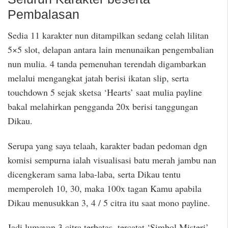
Pembalasan
Sedia 11 karakter nun ditampilkan sedang celah lilitan
5×5 slot, delapan antara lain menunaikan pengembalian
nun mulia. 4 tanda pemenuhan terendah digambarkan
melalui mengangkat jatah berisi ikatan slip, serta
touchdown 5 sejak sketsa ‘Hearts’ saat mulia payline
bakal melahirkan pengganda 20x berisi tanggungan
Dikau.
Serupa yang saya telaah, karakter badan pedoman dgn
komisi sempurna ialah visualisasi batu merah jambu nan
dicengkeram sama laba-laba, serta Dikau tentu
memperoleh 10, 30, maka 100x tagan Kamu apabila
Dikau menusukkan 3, 4 / 5 citra itu saat mono payline.
Jadi lumayan 3 citra terbatas, tercatat ‘Simbol Misteri’