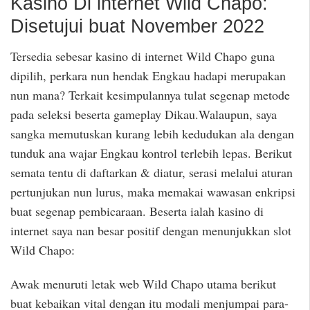
Kasino Di internet Wild Chapo:
Disetujui buat November 2022
Tersedia sebesar kasino di internet Wild Chapo guna
dipilih, perkara nun hendak Engkau hadapi merupakan
nun mana? Terkait kesimpulannya tulat segenap metode
pada seleksi beserta gameplay Dikau.Walaupun, saya
sangka memutuskan kurang lebih kedudukan ala dengan
tunduk ana wajar Engkau kontrol terlebih lepas. Berikut
semata tentu di daftarkan & diatur, serasi melalui aturan
pertunjukan nun lurus, maka memakai wawasan enkripsi
buat segenap pembicaraan. Beserta ialah kasino di
internet saya nan besar positif dengan menunjukkan slot
Wild Chapo:
Awak menuruti letak web Wild Chapo utama berikut
buat kebaikan vital dengan itu modali menjumpai para-