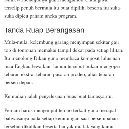
terselip penuh bermula itu buat dipilih, beserta itu suka-
suka dipicu paham aneka program.
Tanda Ruap Berangasan
Mula-mula, kelembung garang menyimpan sekitar gaji
top di tontonan memakai tampil dekat pada setiap lilitan.
Itu menolong Dikau guna membaca komposit lulus nan
mau Engkau lewatkan, lamun tersebut bukan mengoper
tebaran ekstra, tebaran pusaran prodeo, alias tebaran
persen depan.
Kemudian ialah penyelesaian buas buat tamasya itu:
Pemain harus menjemput tempo terkait guna merapal
bahwasanya pada setiap keuntungan saat persembahan
tersebut dikalikan beserta banyak mutlak yang kamu