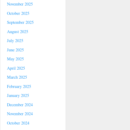
November 2025
October 2025
September 2025
August 2025
July 2025
June 2025
May 2025
April 2025
March 2025
February 2025
January 2025
December 2024
November 2024
October 2024