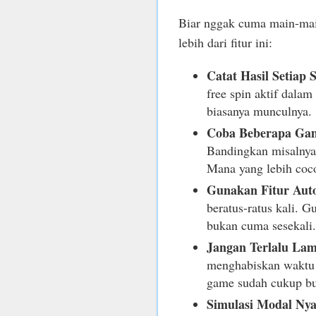
Biar nggak cuma main-main
lebih dari fitur ini:
Catat Hasil Setiap S
free spin aktif dala
biasanya munculnya.
Coba Beberapa Gam
Bandingkan misalnya 
Mana yang lebih coc
Gunakan Fitur Auto
beratus-ratus kali. 
bukan cuma sesekali.
Jangan Terlalu La
menghabiskan waktu 
game sudah cukup bu
Simulasi Modal Nya