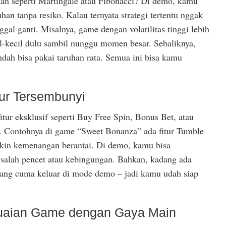
han seperti Martingale atau Fibonacci? Di demo, kamu
han tanpa resiko. Kalau ternyata strategi tertentu nggak
gal ganti. Misalnya, game dengan volatilitas tinggi lebih
l-kecil dulu sambil nunggu momen besar. Sebaliknya,
ndah bisa pakai taruhan rata. Semua ini bisa kamu
itur Tersembunyi
itur eksklusif seperti Buy Free Spin, Bonus Bet, atau
. Contohnya di game “Sweet Bonanza” ada fitur Tumble
bikin kemenangan berantai. Di demo, kamu bisa
 salah pencet atau kebingungan. Bahkan, kadang ada
yang cuma keluar di mode demo – jadi kamu udah siap
uaian Game dengan Gaya Main