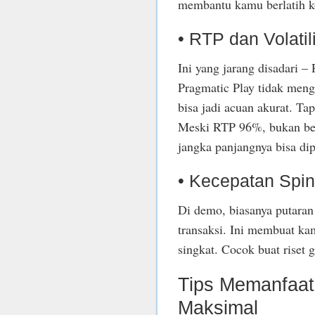
membantu kamu berlatih ko
• RTP dan Volati
Ini yang jarang disadari –
Pragmatic Play tidak meng
bisa jadi acuan akurat. Ta
Meski RTP 96%, bukan bera
jangka panjangnya bisa dip
• Kecepatan Spin
Di demo, biasanya putaran 
transaksi. Ini membuat k
singkat. Cocok buat riset 
Tips Memanfaat
Maksimal