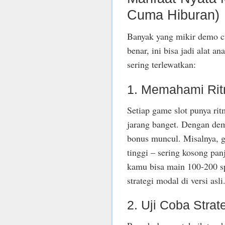
Cuma Hiburan)
Banyak yang mikir demo cu
benar, ini bisa jadi alat 
sering terlewatkan:
1. Memahami Ri
Setiap game slot punya rit
jarang banget. Dengan demo
bonus muncul. Misalnya, g
tinggi – sering kosong pan
kamu bisa main 100-200 spi
strategi modal di versi asli
2. Uji Coba Strat