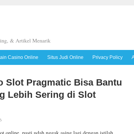
ling, & Artikel Menarik
ain Casino Online
Situs Judi Online
Privacy Policy
A
 Slot Pragmatic Bisa Bantu
Lebih Sering di Slot
6
t online, pasti udah nggak asing lagi dengan istilah