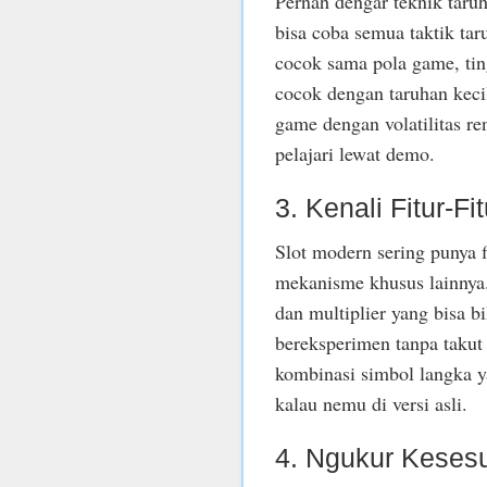
Pernah dengar teknik taru
bisa coba semua taktik taru
cocok sama pola game, ting
cocok dengan taruhan keci
game dengan volatilitas re
pelajari lewat demo.
3. Kenali Fitur-F
Slot modern sering punya f
mekanisme khusus lainnya
dan multiplier yang bisa 
bereksperimen tanpa takut
kombinasi simbol langka 
kalau nemu di versi asli.
4. Ngukur Keses