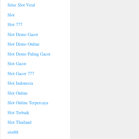
Situs Slot Viral
Slot
Slot 777
Slot Demo Gacor
Slot Demo Online
Slot Demo Paling Gacor
Slot Gacor
Slot Gacor 777
Slot Indonesia
Slot Online
Slot Online Terpercaya
Slot Terbaik
Slot Thailand
slot88