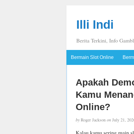
Illi Indi
Berita Terkini, Info Gamb
Bermain Slot Online
Berm
Apakah Demo
Kamu Menang 
Online?
by
Roger Jackson
on
July 21, 202
Kalau kamu sering main slo