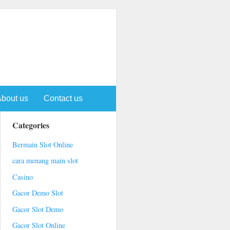
bout us
Contact us
Categories
Bermain Slot Online
cara menang main slot
Casino
Gacor Demo Slot
Gacor Slot Demo
Gacor Slot Online