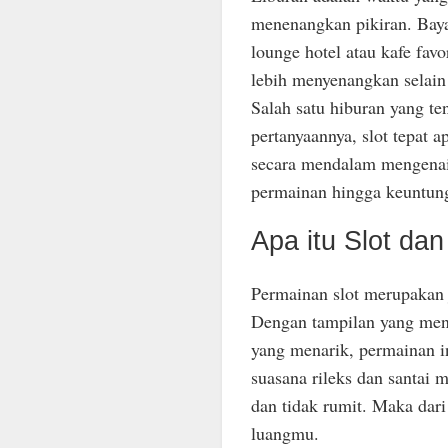
menenangkan pikiran. Bayan
lounge hotel atau kafe fav
lebih menyenangkan selai
Salah satu hiburan yang ten
pertanyaannya, slot tepat 
secara mendalam mengenai s
permainan hingga keuntunga
Apa itu Slot da
Permainan slot merupakan j
Dengan tampilan yang men
yang menarik, permainan i
suasana rileks dan santai 
dan tidak rumit. Maka dari
luangmu.