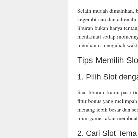
Selain mudah dimainkan, be
kegembiraan dan adrenalin
liburan bukan hanya tentan
menikmati setiap momennya
membantu mengubah waktu 
Tips Memilih Sl
1. Pilih Slot den
Saat liburan, kamu pasti 
fitur bonus yang melimpah
menang lebih besar dan sens
mini-games akan membuat s
2. Cari Slot Tem