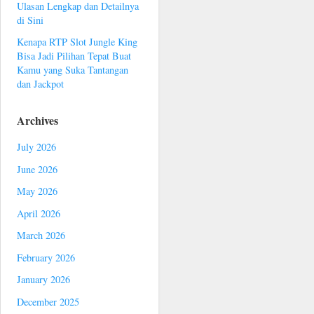
Ulasan Lengkap dan Detailnya
di Sini
Kenapa RTP Slot Jungle King
Bisa Jadi Pilihan Tepat Buat
Kamu yang Suka Tantangan
dan Jackpot
Archives
July 2026
June 2026
May 2026
April 2026
March 2026
February 2026
January 2026
December 2025