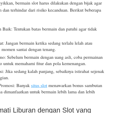
ikkan, bermain slot harus dilakukan dengan bijak agar
 dan terhindar dari risiko kecanduan. Berikut beberapa
 Baik: Tentukan batas bermain dan patuhi agar tidak
t: Jangan bermain ketika sedang terlalu lelah atau
i momen santai dengan tenang.
mo: Sebelum bermain dengan uang asli, coba permainan
o untuk memahami fitur dan pola kemenangan.
: Jika sedang kalah panjang, sebaiknya istirahat sejenak
gian.
Promosi: Banyak
situs slot
menawarkan bonus sambutan
sa dimanfaatkan untuk bermain lebih lama dan lebih
ati Liburan dengan Slot yang