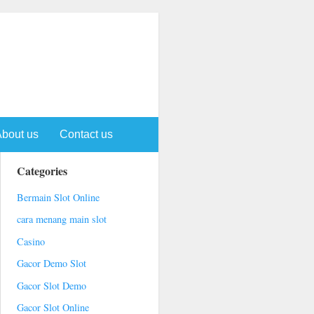
bout us
Contact us
Categories
Bermain Slot Online
cara menang main slot
Casino
Gacor Demo Slot
Gacor Slot Demo
Gacor Slot Online