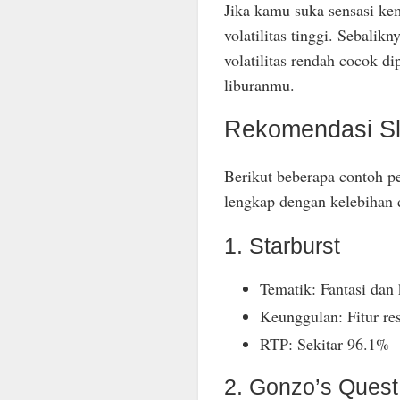
Jika kamu suka sensasi kem
volatilitas tinggi. Sebalikn
volatilitas rendah cocok d
liburanmu.
Rekomendasi Sl
Berikut beberapa contoh p
lengkap dengan kelebihan d
1. Starburst
Tematik: Fantasi dan 
Keunggulan: Fitur re
RTP: Sekitar 96.1%
2. Gonzo’s Quest