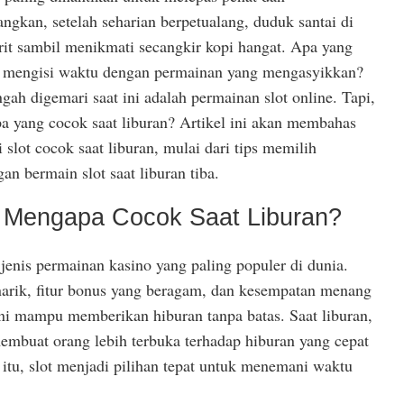
gkan, setelah seharian berpetualang, duduk santai di
orit sambil menikmati secangkir kopi hangat. Apa yang
n mengisi waktu dengan permainan yang mengasyikkan?
gah digemari saat ini adalah permainan slot online. Tapi,
apa yang cocok saat liburan? Artikel ini akan membahas
lot cocok saat liburan, mulai dari tips memilih
n bermain slot saat liburan tiba.
n Mengapa Cocok Saat Liburan?
enis permainan kasino yang paling populer di dunia.
arik, fitur bonus yang beragam, dan kesempatan menang
ni mampu memberikan hiburan tanpa batas. Saat liburan,
membuat orang lebih terbuka terhadap hiburan yang cepat
 itu, slot menjadi pilihan tepat untuk menemani waktu