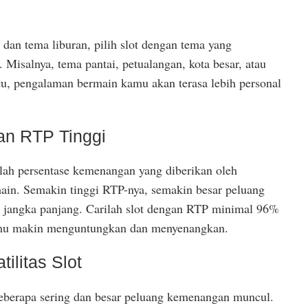
 dan tema liburan, pilih slot dengan tema yang
Misalnya, tema pantai, petualangan, kota besar, atau
tu, pengalaman bermain kamu akan terasa lebih personal
gan RTP Tinggi
alah persentase kemenangan yang diberikan oleh
ain. Semakin tinggi RTP-nya, semakin besar peluang
jangka panjang. Carilah slot dengan RTP minimal 96%
mu makin menguntungkan dan menyenangkan.
tilitas Slot
seberapa sering dan besar peluang kemenangan muncul.