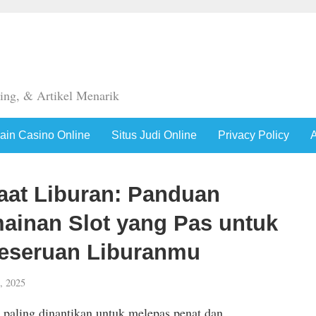
ling, & Artikel Menarik
ain Casino Online
Situs Judi Online
Privacy Policy
A
aat Liburan: Panduan
ainan Slot yang Pas untuk
seruan Liburanmu
, 2025
 paling dinantikan untuk melepas penat dan