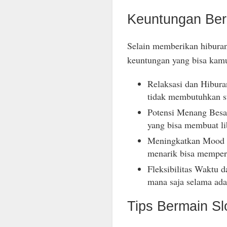
Keuntungan Berm
Selain memberikan hiburan
keuntungan yang bisa kamu
Relaksasi dan Hibura
tidak membutuhkan str
Potensi Menang Besar
yang bisa membuat li
Meningkatkan Mood d
menarik bisa memper
Fleksibilitas Waktu d
mana saja selama ada 
Tips Bermain Sl