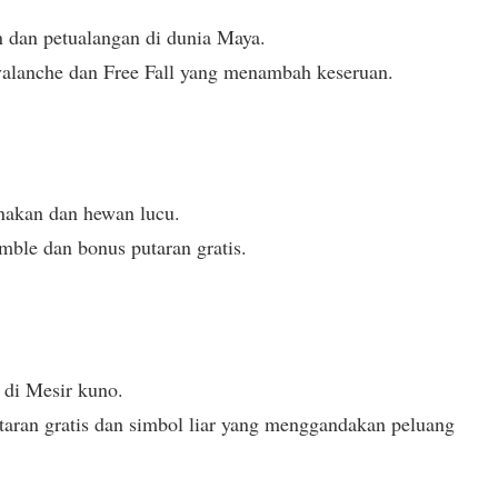
n dan petualangan di dunia Maya.
valanche dan Free Fall yang menambah keseruan.
nakan dan hewan lucu.
mble dan bonus putaran gratis.
 di Mesir kuno.
taran gratis dan simbol liar yang menggandakan peluang