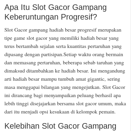
Apa Itu Slot Gacor Gampang
Keberuntungan Progresif?
Slot Gacor gampang hadiah besar progresif merupakan
tipe game slot gacor yang memiliki hadiah besar yang
terus bertambah sejalan serta kuantitas pertaruhan yang
dipasang dengan partisipan.Setiap waktu orang bermain
dan memasang pertaruhan, beberapa sebab taruhan yang
dimaksud ditambahkan ke hadiah besar. Ini mengandung
arti hadiah besar mampu tumbuh amat gigantic, sering
masa menggapai bilangan yang mengejutkan. Slot Gacor
ini dirancang bagi menyampaikan peluang berhasil apa
lebih tinggi disejajarkan bersama slot gacor umum, maka
dari itu menjadi opsi kesukaan di kelompok pemain.
Kelebihan Slot Gacor Gampang