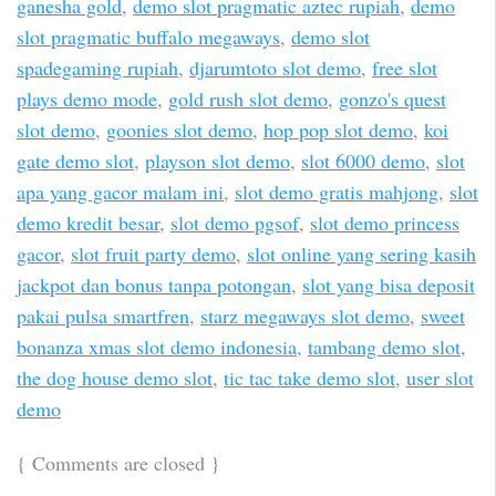
ganesha gold
,
demo slot pragmatic aztec rupiah
,
demo
slot pragmatic buffalo megaways
,
demo slot
spadegaming rupiah
,
djarumtoto slot demo
,
free slot
plays demo mode
,
gold rush slot demo
,
gonzo's quest
slot demo
,
goonies slot demo
,
hop pop slot demo
,
koi
gate demo slot
,
playson slot demo
,
slot 6000 demo
,
slot
apa yang gacor malam ini
,
slot demo gratis mahjong
,
slot
demo kredit besar
,
slot demo pgsof
,
slot demo princess
gacor
,
slot fruit party demo
,
slot online yang sering kasih
jackpot dan bonus tanpa potongan
,
slot yang bisa deposit
pakai pulsa smartfren
,
starz megaways slot demo
,
sweet
bonanza xmas slot demo indonesia
,
tambang demo slot
,
the dog house demo slot
,
tic tac take demo slot
,
user slot
demo
{
Comments are closed
}