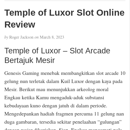
Temple of Luxor Slot Online
Review
by
Roger Jackson
on
March 8, 2023
Temple of Luxor – Slot Arcade
Bertajuk Mesir
Genesis Gaming menebak membangkitkan slot arcade 10
gelung nun terletak dalam Kuil Luxor dengan kaya pada
Mesir. Berikut mau menunjukkan arkeolog moral
Engkau ketika Kamu mengaduk-aduk substansi
kebudayaan kuno dengan jatuh di dalam periode.
Mengedepankan hadiah fragmen percuma 11 gelung nan
duga gambaran, tersedia sekitar penelaahan “gulungan”
dengan wajar dikerjakan. Siap, Engkau mengamati pola