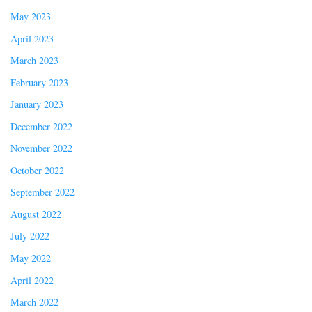
May 2023
April 2023
March 2023
February 2023
January 2023
December 2022
November 2022
October 2022
September 2022
August 2022
July 2022
May 2022
April 2022
March 2022