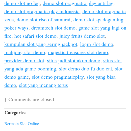
demo slot no leg
,
demo slot pragmatic play anti lag
,
demo slot pragmatic play indonesia
,
demo slot pragmatic
zeus
,
demo slot rise of samurai
,
demo slot spadegaming
poker ways
,
dreamtech slot demo
,
game slot yang lagi on
fire
,
hot safari slot demo
,
juicy fruits demo slot
,
kumpulan slot yang sering jackpot
,
login slot demo
,
mahjong slot demo
,
majestic treasures slot demo
,
provider demo slot
,
situs judi slot akun demo
,
situs slot
yang ada game booming
,
slot demo duo fu duo cai
,
slot
demo game
,
slot demo pragmaticplay
,
slot yang bisa
demo
,
slot yang menang terus
{
Comments are closed
}
Categories
Bermain Slot Online