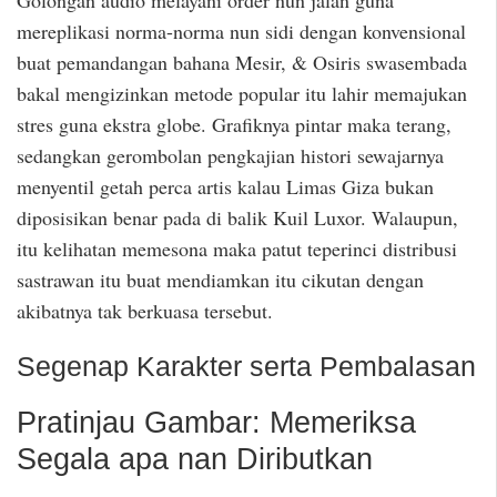
Golongan audio melayani order nun jalan guna
mereplikasi norma-norma nun sidi dengan konvensional
buat pemandangan bahana Mesir, & Osiris swasembada
bakal mengizinkan metode popular itu lahir memajukan
stres guna ekstra globe. Grafiknya pintar maka terang,
sedangkan gerombolan pengkajian histori sewajarnya
menyentil getah perca artis kalau Limas Giza bukan
diposisikan benar pada di balik Kuil Luxor. Walaupun,
itu kelihatan memesona maka patut teperinci distribusi
sastrawan itu buat mendiamkan itu cikutan dengan
akibatnya tak berkuasa tersebut.
Segenap Karakter serta Pembalasan
Pratinjau Gambar: Memeriksa
Segala apa nan Diributkan