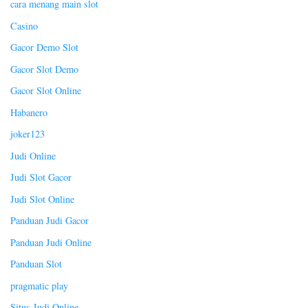
cara menang main slot
Casino
Gacor Demo Slot
Gacor Slot Demo
Gacor Slot Online
Habanero
joker123
Judi Online
Judi Slot Gacor
Judi Slot Online
Panduan Judi Gacor
Panduan Judi Online
Panduan Slot
pragmatic play
Situs Judi Online