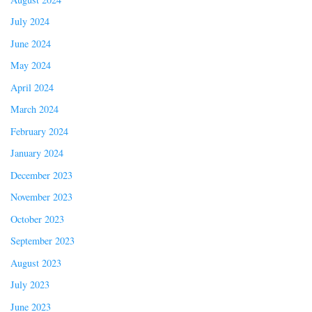
July 2024
June 2024
May 2024
April 2024
March 2024
February 2024
January 2024
December 2023
November 2023
October 2023
September 2023
August 2023
July 2023
June 2023