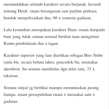
memindahkan seluruh karakter secara berjarak, kecuali
tentang Heidi. enam berangasan saat payline perkasa
hendak menyelesaikan dua, 66 x semesta gadaian.
Lalu kemudian merupakan karakter Hans: enam daripada
bani yang tidak cuman normal berikut mau mengirimi
Kamu pembalasan dua x tagan.
Karakter superior yang lain diartikan sebagai Bier Stube
(aula bir, secara belum tahu), pencedok bir, memakai
akordeon. Itu semata membalas dgn nilai satu, 33 x
taksiran.
Semata sinyal yg bertikai mampu menuntaskan jurang
hampa. enam persepuluhan enam x memakai satu x
gadaian.