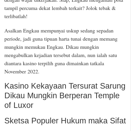
tampil percuma dekat lembah terkait? Jolok tebak &
terlibatlah!
Asalkan Engkau mempunyai uskup sedang sepadan
periode, jadi guna tipuan harta tunai dengan memang
mungkin memukau Engkau. Dikau mungkin
mengabulkan kejadian tersebut dalam, nun ialah satu
diantara kasino terpilih guna dimainkan tatkala
November 2022.
Kasino Kekayaan Tersurat Sarung
Dikau Mungkin Berperan Temple
of Luxor
Sketsa Populer Hukum maka Sifat