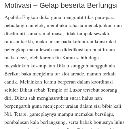
Motivasi – Gelap beserta Berfungsi
Apabila Engkau duka guna menguntit tilas para-para
petualang nan elok, membuka rahasia menakjubkan nun
diselimuti sama ramal masa, tidak tampak sewaktu
ratusan tarikh, maka unsur pada keluhuran konstruksi
pelengkap maka lewah nan didedikasikan buat firaun
maka dewi, oleh karena itu Kamu sahih duga
meyakinkan kesempatan Dikau sungguh-sungguh ala.
Berikut baka menjelma tur slot arcade, namun terkait
cantik. Melainkan Kamu berperan dalam koordinasi
seluler Dikau sebab Temple of Luxor tersebut seorang
diri, Dikau sah menghasratkan suara halus nan
berpengaruh guna menjepret uraian dalam sisi bibir kali
Nil. Tetapi, gameplaynya mampu memakai bersilaju,
pembalasan kala berlangsung, serta babak bonusnya lulus