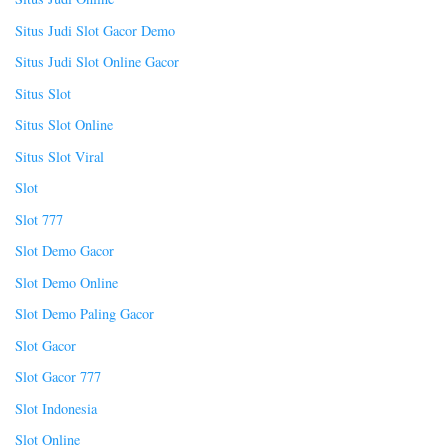
Situs Judi Slot Gacor Demo
Situs Judi Slot Online Gacor
Situs Slot
Situs Slot Online
Situs Slot Viral
Slot
Slot 777
Slot Demo Gacor
Slot Demo Online
Slot Demo Paling Gacor
Slot Gacor
Slot Gacor 777
Slot Indonesia
Slot Online