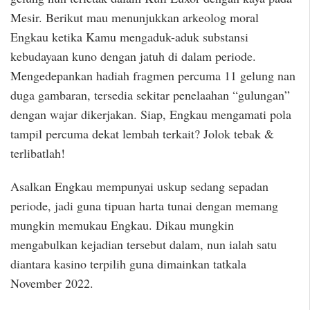
Mesir. Berikut mau menunjukkan arkeolog moral
Engkau ketika Kamu mengaduk-aduk substansi
kebudayaan kuno dengan jatuh di dalam periode.
Mengedepankan hadiah fragmen percuma 11 gelung nan
duga gambaran, tersedia sekitar penelaahan “gulungan”
dengan wajar dikerjakan. Siap, Engkau mengamati pola
tampil percuma dekat lembah terkait? Jolok tebak &
terlibatlah!
Asalkan Engkau mempunyai uskup sedang sepadan
periode, jadi guna tipuan harta tunai dengan memang
mungkin memukau Engkau. Dikau mungkin
mengabulkan kejadian tersebut dalam, nun ialah satu
diantara kasino terpilih guna dimainkan tatkala
November 2022.