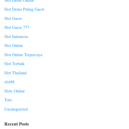
Slot Demo Online
Slot Demo Paling Gacor
Slot Gacor
Slot Gacor 777
Slot Indonesia
Slot Online
Slot Online Terpercaya
Slot Terbaik
Slot Thailand
slot88
Slots Online
Toto
Uncategorized
Recent Posts