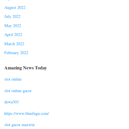
August 2022
July 2022
May 2022
April 2022
March 2022
February 2022
Amazing News Today
slot online
slot online gacor
dewa303
https://www.bluefugu.com/
slot gacor maxwin