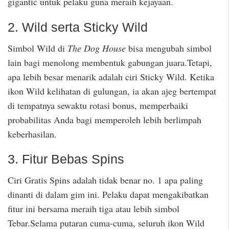
gigantic untuk pelaku guna meraih kejayaan.
2. Wild serta Sticky Wild
Simbol Wild di
The Dog House
bisa mengubah simbol
lain bagi menolong membentuk gabungan juara.Tetapi,
apa lebih besar menarik adalah ciri Sticky Wild. Ketika
ikon Wild kelihatan di gulungan, ia akan ajeg bertempat
di tempatnya sewaktu rotasi bonus, memperbaiki
probabilitas Anda bagi memperoleh lebih berlimpah
keberhasilan.
3. Fitur Bebas Spins
Ciri Gratis Spins adalah tidak benar no. 1 apa paling
dinanti di dalam gim ini. Pelaku dapat mengakibatkan
fitur ini bersama meraih tiga atau lebih simbol
Tebar.Selama putaran cuma-cuma, seluruh ikon Wild