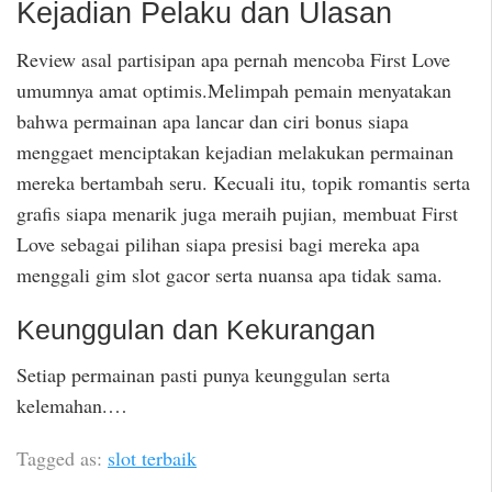
Kejadian Pelaku dan Ulasan
Review asal partisipan apa pernah mencoba First Love
umumnya amat optimis.Melimpah pemain menyatakan
bahwa permainan apa lancar dan ciri bonus siapa
menggaet menciptakan kejadian melakukan permainan
mereka bertambah seru. Kecuali itu, topik romantis serta
grafis siapa menarik juga meraih pujian, membuat First
Love sebagai pilihan siapa presisi bagi mereka apa
menggali gim slot gacor serta nuansa apa tidak sama.
Keunggulan dan Kekurangan
Setiap permainan pasti punya keunggulan serta
kelemahan.…
Tagged as:
slot terbaik