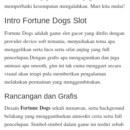
memperbaiki kesempatan mengalahkan. Mari kita mulai!
Intro Fortune Dogs Slot
Fortune Dogs adalah game slot gacor yang dirilis dengan
provider device soft ternama, menyediakan tema apa
menggelikan serta lucu serta sifat anjing yang full
pencelupan.Dengan grafis apa mengagumkan dan juga
animasi apa smooth, gim ini tak cuma menggaet secara
visual akan tetapi pula memberikan pengalaman
melakukan permainan yang menggembirakan.
Rancangan dan Grafis
Fortune Dogs
Desain
sekali menawan, serta background
belakang yang menggambarkan atmosfer ceria serta full
pencelupan. Simbol-simbol dalam game ini terdiri sebab