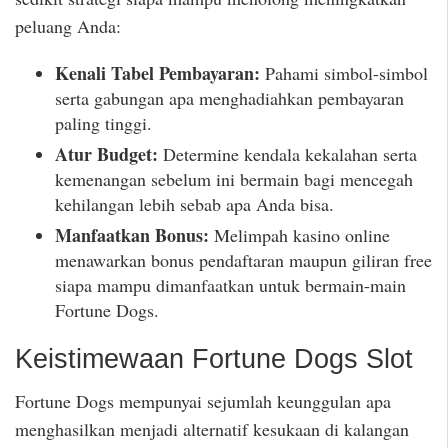
peluang Anda:
Kenali Tabel Pembayaran:
Pahami simbol-simbol
serta gabungan apa menghadiahkan pembayaran
paling tinggi.
Atur Budget:
Determine kendala kekalahan serta
kemenangan sebelum ini bermain bagi mencegah
kehilangan lebih sebab apa Anda bisa.
Manfaatkan Bonus:
Melimpah kasino online
menawarkan bonus pendaftaran maupun giliran free
siapa mampu dimanfaatkan untuk bermain-main
Fortune Dogs.
Keistimewaan Fortune Dogs Slot
Fortune Dogs mempunyai sejumlah keunggulan apa
menghasilkan menjadi alternatif kesukaan di kalangan