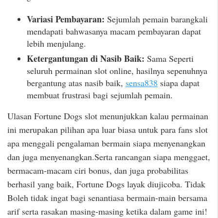
Variasi Pembayaran:
Sejumlah pemain barangkali
mendapati bahwasanya macam pembayaran dapat
lebih menjulang.
Ketergantungan di Nasib Baik:
Sama Seperti
seluruh permainan slot online, hasilnya sepenuhnya
bergantung atas nasib baik,
sensa838
siapa dapat
membuat frustrasi bagi sejumlah pemain.
Ulasan Fortune Dogs slot menunjukkan kalau permainan
ini merupakan pilihan apa luar biasa untuk para fans slot
apa menggali pengalaman bermain siapa menyenangkan
dan juga menyenangkan.Serta rancangan siapa menggaet,
bermacam-macam ciri bonus, dan juga probabilitas
berhasil yang baik, Fortune Dogs layak diujicoba. Tidak
Boleh tidak ingat bagi senantiasa bermain-main bersama
arif serta rasakan masing-masing ketika dalam game ini!