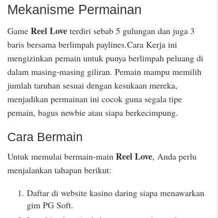
Mekanisme Permainan
Reel Love
Game
terdiri sebab 5 gulungan dan juga 3
baris bersama berlimpah paylines.Cara Kerja ini
mengizinkan pemain untuk punya berlimpah peluang di
dalam masing-masing giliran. Pemain mampu memilih
jumlah taruhan sesuai dengan kesukaan mereka,
menjadikan permainan ini cocok guna segala tipe
pemain, bagus newbie atau siapa berkecimpung.
Cara Bermain
Reel Love
Untuk memulai bermain-main
, Anda perlu
menjalankan tahapan berikut:
Daftar di website kasino daring siapa menawarkan
gim PG Soft.