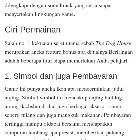
dilengkapi dengan soundtrack yang ceria siapa
menyertakan lingkungan game.
Ciri Permainan
Salah no. 1 kekuatan seret utama sebab
The Dog House
merupakan aneka feature bonus apa dijualnya.Beriringan
adalah beberapa fitur siapa memerlukan Anda pelajari:
1. Simbol dan juga Pembayaran
Game ini punya aneka ikon apa mencerminkan judul
anjing. Simbol-simbol itu mencakup anjing bulldog,
anjing dachshund, dan juga berbagai aksesori sama
seperti tulang dan juga mangkuk makanan. Pembayaran
tertinggi mampu didapat bersama mendapatkan
campuran lambang apa presisi, memberikan peluang