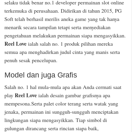
selaku tidak benar no.1 developer permainan slot online
terkemuka di perusahaan. Didirikan di tahun 2015, PG
Soft telah berhasil merilis aneka game yang tak hanya
menarik secara tampilan tetapi serta menyediakan
pengetahuan melakukan permainan siapa mengasyikkan.
Reel Love
ialah salah no. 1 produk pilihan mereka
semua apa menghadirkan judul cinta yang manis serta
penuh sesak pencelupan.
Model dan juga Grafis
Salah no. 1 hal mula-mula apa akan Anda cermati saat
Reel Love
play
ialah desain gambar grafisnya apa
mempesona.Serta palet color terang serta watak yang
jenaka, permainan ini sungguh-sungguh menciptakan
lingkungan siapa mengasyikkan. Tiap simbol di
gulungan dirancang serta rincian siapa baik,