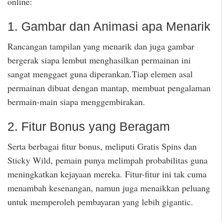
online:
1. Gambar dan Animasi apa Menarik
Rancangan tampilan yang menarik dan juga gambar
bergerak siapa lembut menghasilkan permainan ini
sangat menggaet guna diperankan.Tiap elemen asal
permainan dibuat dengan mantap, membuat pengalaman
bermain-main siapa menggembirakan.
2. Fitur Bonus yang Beragam
Serta berbagai fitur bonus, meliputi Gratis Spins dan
Sticky Wild, pemain punya melimpah probabilitas guna
meningkatkan kejayaan mereka. Fitur-fitur ini tak cuma
menambah kesenangan, namun juga menaikkan peluang
untuk memperoleh pembayaran yang lebih gigantic.