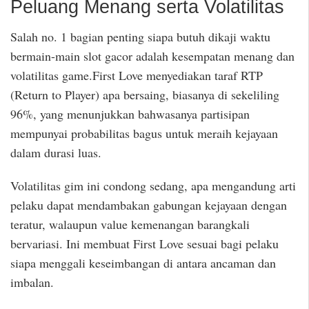
Peluang Menang serta Volatilitas
Salah no. 1 bagian penting siapa butuh dikaji waktu
bermain-main slot gacor adalah kesempatan menang dan
volatilitas game.First Love menyediakan taraf RTP
(Return to Player) apa bersaing, biasanya di sekeliling
96%, yang menunjukkan bahwasanya partisipan
mempunyai probabilitas bagus untuk meraih kejayaan
dalam durasi luas.
Volatilitas gim ini condong sedang, apa mengandung arti
pelaku dapat mendambakan gabungan kejayaan dengan
teratur, walaupun value kemenangan barangkali
bervariasi. Ini membuat First Love sesuai bagi pelaku
siapa menggali keseimbangan di antara ancaman dan
imbalan.