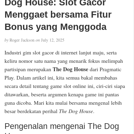
Dog House: Slot Gacor
Menggaet bersama Fitur
Bonus yang Menggoda
by
Roger Jackson
on
July 12, 2025
Industri gim slot gacor di internet lanjut maju, serta
keliru nomor satu nama yang menarik fokus melimpah
The Dog House
partisipan merupakan
dari Pragmatic
Play. Dalam artikel ini, kita semua bakal membahas
secara detail tentang game slot online ini, ciri-ciri siapa
ditawarkan, beserta argumen kenapa game ini pantas
guna dicoba. Mari kita mulai bersama mengenal lebih
besar berdekatan perihal
The Dog House
.
Pengenalan mengenai The Dog