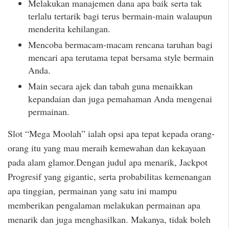
Melakukan manajemen dana apa baik serta tak
terlalu tertarik bagi terus bermain-main walaupun
menderita kehilangan.
Mencoba bermacam-macam rencana taruhan bagi
mencari apa terutama tepat bersama style bermain
Anda.
Main secara ajek dan tabah guna menaikkan
kepandaian dan juga pemahaman Anda mengenai
permainan.
Slot “Mega Moolah” ialah opsi apa tepat kepada orang-
orang itu yang mau meraih kemewahan dan kekayaan
pada alam glamor.Dengan judul apa menarik, Jackpot
Progresif yang gigantic, serta probabilitas kemenangan
apa tinggian, permainan yang satu ini mampu
memberikan pengalaman melakukan permainan apa
menarik dan juga menghasilkan. Makanya, tidak boleh