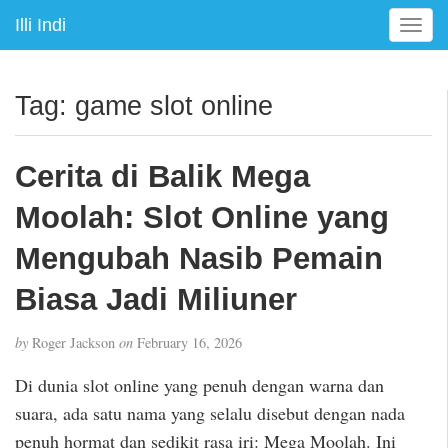
Illi Indi
T
o
g
g
Tag:
game slot online
l
e
n
Cerita di Balik Mega
a
v
Moolah: Slot Online yang
i
g
Mengubah Nasib Pemain
a
Biasa Jadi Miliuner
t
i
o
by
Roger Jackson
on
February 16, 2026
n
Di dunia slot online yang penuh dengan warna dan
suara, ada satu nama yang selalu disebut dengan nada
penuh hormat dan sedikit rasa iri: Mega Moolah. Ini