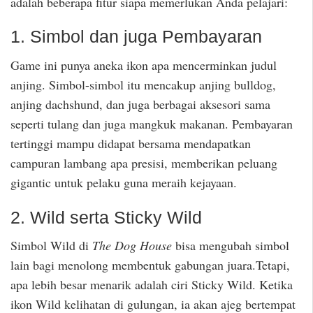
adalah beberapa fitur siapa memerlukan Anda pelajari:
1. Simbol dan juga Pembayaran
Game ini punya aneka ikon apa mencerminkan judul
anjing. Simbol-simbol itu mencakup anjing bulldog,
anjing dachshund, dan juga berbagai aksesori sama
seperti tulang dan juga mangkuk makanan. Pembayaran
tertinggi mampu didapat bersama mendapatkan
campuran lambang apa presisi, memberikan peluang
gigantic untuk pelaku guna meraih kejayaan.
2. Wild serta Sticky Wild
Simbol Wild di
The Dog House
bisa mengubah simbol
lain bagi menolong membentuk gabungan juara.Tetapi,
apa lebih besar menarik adalah ciri Sticky Wild. Ketika
ikon Wild kelihatan di gulungan, ia akan ajeg bertempat