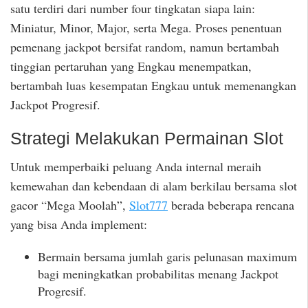
satu terdiri dari number four tingkatan siapa lain:
Miniatur, Minor, Major, serta Mega. Proses penentuan
pemenang jackpot bersifat random, namun bertambah
tinggian pertaruhan yang Engkau menempatkan,
bertambah luas kesempatan Engkau untuk memenangkan
Jackpot Progresif.
Strategi Melakukan Permainan Slot
Untuk memperbaiki peluang Anda internal meraih
kemewahan dan kebendaan di alam berkilau bersama slot
gacor “Mega Moolah”,
Slot777
berada beberapa rencana
yang bisa Anda implement:
Bermain bersama jumlah garis pelunasan maximum
bagi meningkatkan probabilitas menang Jackpot
Progresif.