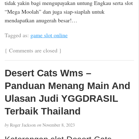
tidak yakin bagi mengupayakan untung Engkau serta slot
“Mega Moolah” dan juga siap-siaplah untuk
mendapatkan anugerah besar!…
Tagged as:
game slot online
{
Comments are closed
}
Desert Cats Wms –
Panduan Menang Main And
Ulasan Judi YGGDRASIL
Terbaik Thailand
by
Roger Jackson
on
November 8, 2023