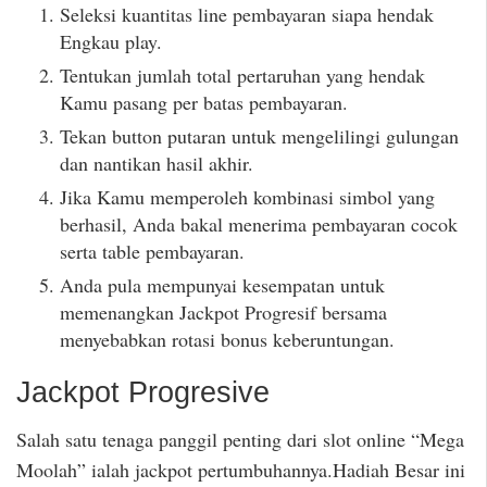
Seleksi kuantitas line pembayaran siapa hendak
Engkau play.
Tentukan jumlah total pertaruhan yang hendak
Kamu pasang per batas pembayaran.
Tekan button putaran untuk mengelilingi gulungan
dan nantikan hasil akhir.
Jika Kamu memperoleh kombinasi simbol yang
berhasil, Anda bakal menerima pembayaran cocok
serta table pembayaran.
Anda pula mempunyai kesempatan untuk
memenangkan Jackpot Progresif bersama
menyebabkan rotasi bonus keberuntungan.
Jackpot Progresive
Salah satu tenaga panggil penting dari slot online “Mega
Moolah” ialah jackpot pertumbuhannya.Hadiah Besar ini