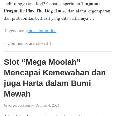
Tinjauan
Jadi, tunggu apa lagi? Cepat eksperimen
Pragmatic Play The Dog House
dan alami kegemparan
dan probabilitas berhasil yang ditawarkannya!…
Tagged as:
game slot online
{
Comments are closed
}
Slot “Mega Moolah”
Mencapai Kemewahan dan
juga Harta dalam Bumi
Mewah
by
Roger Jackson
on
October 4, 2024