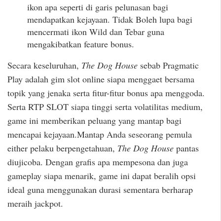
ikon apa seperti di garis pelunasan bagi
mendapatkan kejayaan. Tidak Boleh lupa bagi
mencermati ikon Wild dan Tebar guna
mengakibatkan feature bonus.
Secara keseluruhan,
The Dog House
sebab Pragmatic
Play adalah gim slot online siapa menggaet bersama
topik yang jenaka serta fitur-fitur bonus apa menggoda.
Serta RTP SLOT siapa tinggi serta volatilitas medium,
game ini memberikan peluang yang mantap bagi
mencapai kejayaan.Mantap Anda seseorang pemula
either pelaku berpengetahuan,
The Dog House
pantas
diujicoba. Dengan grafis apa mempesona dan juga
gameplay siapa menarik, game ini dapat beralih opsi
ideal guna menggunakan durasi sementara berharap
meraih jackpot.