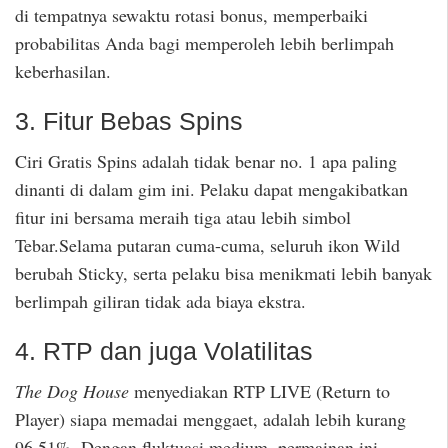
di tempatnya sewaktu rotasi bonus, memperbaiki
probabilitas Anda bagi memperoleh lebih berlimpah
keberhasilan.
3. Fitur Bebas Spins
Ciri Gratis Spins adalah tidak benar no. 1 apa paling
dinanti di dalam gim ini. Pelaku dapat mengakibatkan
fitur ini bersama meraih tiga atau lebih simbol
Tebar.Selama putaran cuma-cuma, seluruh ikon Wild
berubah Sticky, serta pelaku bisa menikmati lebih banyak
berlimpah giliran tidak ada biaya ekstra.
4. RTP dan juga Volatilitas
The Dog House
menyediakan RTP LIVE (Return to
Player) siapa memadai menggaet, adalah lebih kurang
96,51%. Dengan fluktuasi medium, permainan ini