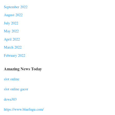
September 2022
August 2022
July 2022
May 2022
April 2022
March 2022
February 2022
Amazing News Today
slot online
slot online gacor
dewa303
https://www.bluefugu.com/