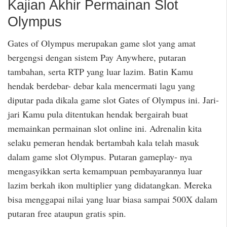
Kajian Akhir Permainan Slot
Olympus
Gates of Olympus merupakan game slot yang amat
bergengsi dengan sistem Pay Anywhere, putaran
tambahan, serta RTP yang luar lazim. Batin Kamu
hendak berdebar- debar kala mencermati lagu yang
diputar pada dikala game slot Gates of Olympus ini. Jari-
jari Kamu pula ditentukan hendak bergairah buat
memainkan permainan slot online ini. Adrenalin kita
selaku pemeran hendak bertambah kala telah masuk
dalam game slot Olympus. Putaran gameplay- nya
mengasyikkan serta kemampuan pembayarannya luar
lazim berkah ikon multiplier yang didatangkan. Mereka
bisa menggapai nilai yang luar biasa sampai 500X dalam
putaran free ataupun gratis spin.