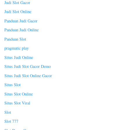
Judi Slot Gacor
Judi Slot Online
Panduan Judi Gacor
Panduan Judi Online
Panduan Slot
pragmatic play
Situs Judi Online
Situs Judi Slot Gacor Demo
Situs Judi Slot Online Gacor
Situs Slot
Situs Slot Online
Situs Slot Viral
Slot
Slot 777