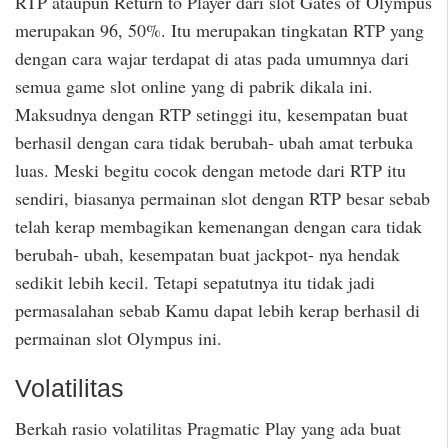
RTP ataupun Return to Player dari slot Gates of Olympus
merupakan 96, 50%. Itu merupakan tingkatan RTP yang
dengan cara wajar terdapat di atas pada umumnya dari
semua game slot online yang di pabrik dikala ini.
Maksudnya dengan RTP setinggi itu, kesempatan buat
berhasil dengan cara tidak berubah- ubah amat terbuka
luas. Meski begitu cocok dengan metode dari RTP itu
sendiri, biasanya permainan slot dengan RTP besar sebab
telah kerap membagikan kemenangan dengan cara tidak
berubah- ubah, kesempatan buat jackpot- nya hendak
sedikit lebih kecil. Tetapi sepatutnya itu tidak jadi
permasalahan sebab Kamu dapat lebih kerap berhasil di
permainan slot Olympus ini.
Volatilitas
Berkah rasio volatilitas Pragmatic Play yang ada buat