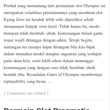
Perihal yang menantang dari permainan slot Olympus ini
merupakan volatilitas permainannya yang membuat slot
Eyang Zeus ini hendak lebih sulit diprediksi sebab
mempunyai banyak versi hasil. Tidak hanya itu, meski
lumayan tidak berubah- ubah, kemenangan dalam game
wajar wajib ditunggu dengan adem. Tetapi begitu,
tantangan itu rasanya dapat ditangani bila kita bijak
dalam memakai modal ataupun angsuran yang terdapat
pada akun kita, serta lebih adem dalam menunggu
kemenangan yang dengan cara tidak berubah- ubah
hendak tiba. Keandalan Gates of Olympus memberinya
replayability yang besar. …
{
Comments are closed
}