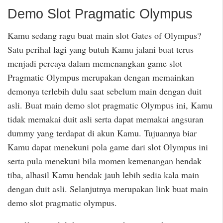
Demo Slot Pragmatic Olympus
Kamu sedang ragu buat main slot Gates of Olympus?
Satu perihal lagi yang butuh Kamu jalani buat terus
menjadi percaya dalam memenangkan game slot
Pragmatic Olympus merupakan dengan memainkan
demonya terlebih dulu saat sebelum main dengan duit
asli. Buat main demo slot pragmatic Olympus ini, Kamu
tidak memakai duit asli serta dapat memakai angsuran
dummy yang terdapat di akun Kamu. Tujuannya biar
Kamu dapat menekuni pola game dari slot Olympus ini
serta pula menekuni bila momen kemenangan hendak
tiba, alhasil Kamu hendak jauh lebih sedia kala main
dengan duit asli. Selanjutnya merupakan link buat main
demo slot pragmatic olympus.