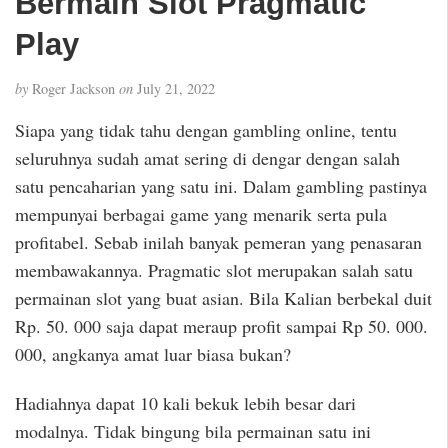
Bermain Slot Pragmatic
Play
by
Roger Jackson
on
July 21, 2022
Siapa yang tidak tahu dengan gambling online, tentu
seluruhnya sudah amat sering di dengar dengan salah
satu pencaharian yang satu ini. Dalam gambling pastinya
mempunyai berbagai game yang menarik serta pula
profitabel. Sebab inilah banyak pemeran yang penasaran
membawakannya. Pragmatic slot merupakan salah satu
permainan slot yang buat asian. Bila Kalian berbekal duit
Rp. 50. 000 saja dapat meraup profit sampai Rp 50. 000.
000, angkanya amat luar biasa bukan?
Hadiahnya dapat 10 kali bekuk lebih besar dari
modalnya. Tidak bingung bila permainan satu ini