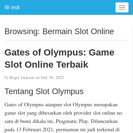
Illi Indi
T
o
g
g
Browsing: Bermain Slot Online
l
e
n
Gates of Olympus: Game
a
v
Slot Online Terbaik
i
g
by
Roger Jackson
on
July 26, 2022
a
t
Tentang Slot Olympus
i
o
Gates of Olympus ataupun slot Olympus merupakan
n
game slot yang dibesarkan oleh provider slot online no
satu di bumi dikala ini, Pragmatic Play. Diluncurkan
pada 13 Februari 2021, permainan ini jadi terkenal di