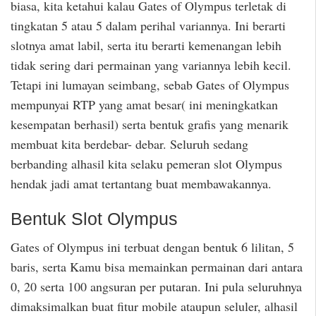
biasa, kita ketahui kalau Gates of Olympus terletak di
tingkatan 5 atau 5 dalam perihal variannya. Ini berarti
slotnya amat labil, serta itu berarti kemenangan lebih
tidak sering dari permainan yang variannya lebih kecil.
Tetapi ini lumayan seimbang, sebab Gates of Olympus
mempunyai RTP yang amat besar( ini meningkatkan
kesempatan berhasil) serta bentuk grafis yang menarik
membuat kita berdebar- debar. Seluruh sedang
berbanding alhasil kita selaku pemeran slot Olympus
hendak jadi amat tertantang buat membawakannya.
Bentuk Slot Olympus
Gates of Olympus ini terbuat dengan bentuk 6 lilitan, 5
baris, serta Kamu bisa memainkan permainan dari antara
0, 20 serta 100 angsuran per putaran. Ini pula seluruhnya
dimaksimalkan buat fitur mobile ataupun seluler, alhasil