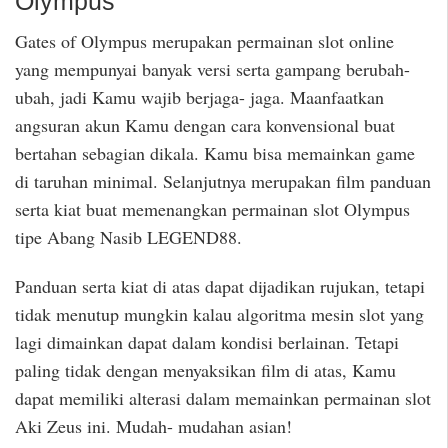
Olympus
Gates of Olympus merupakan permainan slot online
yang mempunyai banyak versi serta gampang berubah-
ubah, jadi Kamu wajib berjaga- jaga. Maanfaatkan
angsuran akun Kamu dengan cara konvensional buat
bertahan sebagian dikala. Kamu bisa memainkan game
di taruhan minimal. Selanjutnya merupakan film panduan
serta kiat buat memenangkan permainan slot Olympus
tipe Abang Nasib LEGEND88.
Panduan serta kiat di atas dapat dijadikan rujukan, tetapi
tidak menutup mungkin kalau algoritma mesin slot yang
lagi dimainkan dapat dalam kondisi berlainan. Tetapi
paling tidak dengan menyaksikan film di atas, Kamu
dapat memiliki alterasi dalam memainkan permainan slot
Aki Zeus ini. Mudah- mudahan asian!