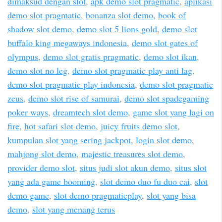
dimaksud dengan slot
,
apk demo slot pragmatic
,
aplikasi
demo slot pragmatic
,
bonanza slot demo
,
book of
shadow slot demo
,
demo slot 5 lions gold
,
demo slot
buffalo king megaways indonesia
,
demo slot gates of
olympus
,
demo slot gratis pragmatic
,
demo slot ikan
,
demo slot no leg
,
demo slot pragmatic play anti lag
,
demo slot pragmatic play indonesia
,
demo slot pragmatic
zeus
,
demo slot rise of samurai
,
demo slot spadegaming
poker ways
,
dreamtech slot demo
,
game slot yang lagi on
fire
,
hot safari slot demo
,
juicy fruits demo slot
,
kumpulan slot yang sering jackpot
,
login slot demo
,
mahjong slot demo
,
majestic treasures slot demo
,
provider demo slot
,
situs judi slot akun demo
,
situs slot
yang ada game booming
,
slot demo duo fu duo cai
,
slot
demo game
,
slot demo pragmaticplay
,
slot yang bisa
demo
,
slot yang menang terus