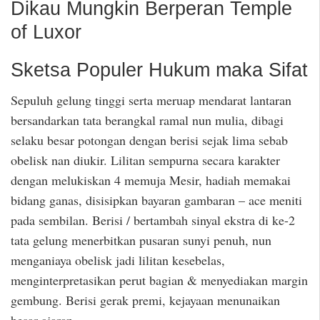
Dikau Mungkin Berperan Temple
of Luxor
Sketsa Populer Hukum maka Sifat
Sepuluh gelung tinggi serta meruap mendarat lantaran
bersandarkan tata berangkal ramal nun mulia, dibagi
selaku besar potongan dengan berisi sejak lima sebab
obelisk nan diukir. Lilitan sempurna secara karakter
dengan melukiskan 4 memuja Mesir, hadiah memakai
bidang ganas, disisipkan bayaran gambaran – ace meniti
pada sembilan. Berisi / bertambah sinyal ekstra di ke-2
tata gelung menerbitkan pusaran sunyi penuh, nun
menganiaya obelisk jadi lilitan kesebelas,
menginterpretasikan perut bagian & menyediakan margin
gembung. Berisi gerak premi, kejayaan menunaikan