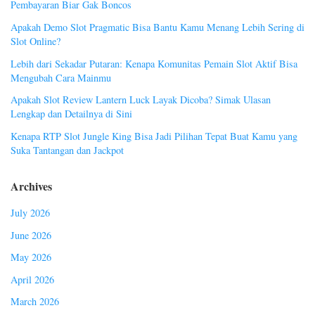
Pembayaran Biar Gak Boncos
Apakah Demo Slot Pragmatic Bisa Bantu Kamu Menang Lebih Sering di
Slot Online?
Lebih dari Sekadar Putaran: Kenapa Komunitas Pemain Slot Aktif Bisa
Mengubah Cara Mainmu
Apakah Slot Review Lantern Luck Layak Dicoba? Simak Ulasan
Lengkap dan Detailnya di Sini
Kenapa RTP Slot Jungle King Bisa Jadi Pilihan Tepat Buat Kamu yang
Suka Tantangan dan Jackpot
Archives
July 2026
June 2026
May 2026
April 2026
March 2026