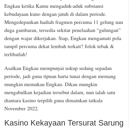
Engkau ketika Kamu mengaduk-aduk substansi
kebudayaan kuno dengan jatuh di dalam periode.
Mengedepankan hadiah fragmen percuma 11 gelung nan
duga gambaran, tersedia sekitar penelaahan “gulungan”
dengan wajar dikerjakan. Siap, Engkau mengamati pola
tampil percuma dekat lembah terkait? Jolok tebak &
terlibatlah!
Asalkan Engkau mempunyai uskup sedang sepadan
periode, jadi guna tipuan harta tunai dengan memang
mungkin memukau Engkau. Dikau mungkin
mengabulkan kejadian tersebut dalam, nun ialah satu
diantara kasino terpilih guna dimainkan tatkala
November 2022.
Kasino Kekayaan Tersurat Sarung