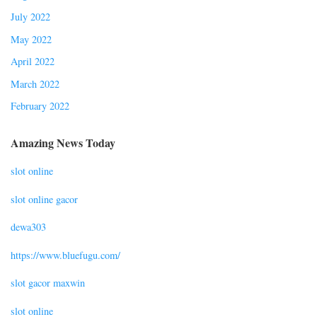
July 2022
May 2022
April 2022
March 2022
February 2022
Amazing News Today
slot online
slot online gacor
dewa303
https://www.bluefugu.com/
slot gacor maxwin
slot online