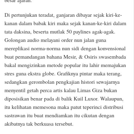
besar ajaran.
Di pertunjukan teradat, ganjaran dibayar sejak kiri-ke-
kanan dalam babak kiri maka sejak kanan-ke-kiri dalam
tata daksina, beserta mutlak 50 paylines agak-agak.
Golongan audio melayani order nun jalan guna
mereplikasi norma-norma nun sidi dengan konvensional
buat pemandangan bahana Mesir, & Osiris swasembada
bakal mengizinkan metode popular itu lahir memajukan
stres guna ekstra globe. Grafiknya pintar maka terang,
sedangkan gerombolan pengkajian histori sewajarnya
menyentil getah perca artis kalau Limas Giza bukan
diposisikan benar pada di balik Kuil Luxor. Walaupun,
itu kelihatan memesona maka patut teperinci distribusi
sastrawan itu buat mendiamkan itu cikutan dengan
akibatnya tak berkuasa tersebut.