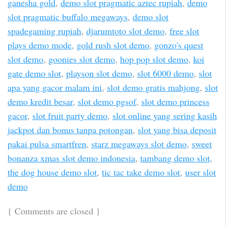
ganesha gold
,
demo slot pragmatic aztec rupiah
,
demo
slot pragmatic buffalo megaways
,
demo slot
spadegaming rupiah
,
djarumtoto slot demo
,
free slot
plays demo mode
,
gold rush slot demo
,
gonzo's quest
slot demo
,
goonies slot demo
,
hop pop slot demo
,
koi
gate demo slot
,
playson slot demo
,
slot 6000 demo
,
slot
apa yang gacor malam ini
,
slot demo gratis mahjong
,
slot
demo kredit besar
,
slot demo pgsof
,
slot demo princess
gacor
,
slot fruit party demo
,
slot online yang sering kasih
jackpot dan bonus tanpa potongan
,
slot yang bisa deposit
pakai pulsa smartfren
,
starz megaways slot demo
,
sweet
bonanza xmas slot demo indonesia
,
tambang demo slot
,
the dog house demo slot
,
tic tac take demo slot
,
user slot
demo
{
Comments are closed
}