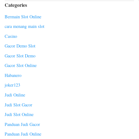
Categories
Bermain Slot Online
cara menang main slot
Casino
Gacor Demo Slot
Gacor Slot Demo
Gacor Slot Online
Habanero
joker123
Judi Online
Judi Slot Gacor
Judi Slot Online
Panduan Judi Gacor
Panduan Judi Online