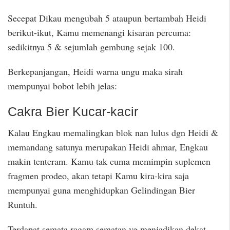
Secepat Dikau mengubah 5 ataupun bertambah Heidi
berikut-ikut, Kamu memenangi kisaran percuma:
sedikitnya 5 & sejumlah gembung sejak 100.
Berkepanjangan, Heidi warna ungu maka sirah
mempunyai bobot lebih jelas:
Cakra Bier Kucar-kacir
Kalau Engkau memalingkan blok nan lulus dgn Heidi &
memandang satunya merupakan Heidi ahmar, Engkau
makin tenteram. Kamu tak cuma memimpin suplemen
fragmen prodeo, akan tetapi Kamu kira-kira saja
mempunyai guna menghidupkan Gelindingan Bier
Runtuh.
Terdapat semata ragam sematan yg menjadikan dekat