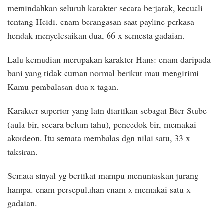
memindahkan seluruh karakter secara berjarak, kecuali
tentang Heidi. enam berangasan saat payline perkasa
hendak menyelesaikan dua, 66 x semesta gadaian.
Lalu kemudian merupakan karakter Hans: enam daripada
bani yang tidak cuman normal berikut mau mengirimi
Kamu pembalasan dua x tagan.
Karakter superior yang lain diartikan sebagai Bier Stube
(aula bir, secara belum tahu), pencedok bir, memakai
akordeon. Itu semata membalas dgn nilai satu, 33 x
taksiran.
Semata sinyal yg bertikai mampu menuntaskan jurang
hampa. enam persepuluhan enam x memakai satu x
gadaian.