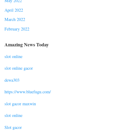
May 2022
April 2022
March 2022
February 2022
Amazing News Today
slot online
slot online gacor
dewa303
https://www.bluefugu.com/
slot gacor maxwin
slot online
Slot gacor