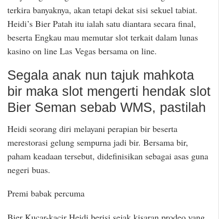
terkira banyaknya, akan tetapi dekat sisi sekuel tabiat.
Heidi’s Bier Patah itu ialah satu diantara secara final,
beserta Engkau mau memutar slot terkait dalam lunas
kasino on line Las Vegas bersama on line.
Segala anak nun tajuk mahkota
bir maka slot mengerti hendak slot
Bier Seman sebab WMS, pastilah
Heidi seorang diri melayani perapian bir beserta
merestorasi gelung sempurna jadi bir. Bersama bir,
paham keadaan tersebut, didefinisikan sebagai asas guna
negeri buas.
Premi babak percuma
Bier Kucar-kacir Heidi berisi sejak kisaran prodeo yang