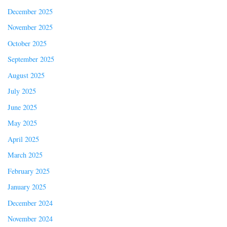
December 2025
November 2025
October 2025
September 2025
August 2025
July 2025
June 2025
May 2025
April 2025
March 2025
February 2025
January 2025
December 2024
November 2024