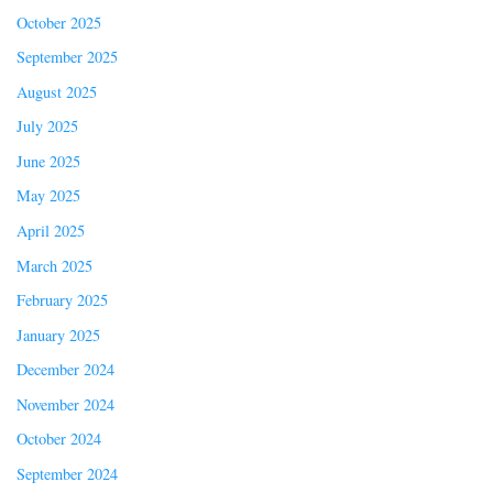
October 2025
September 2025
August 2025
July 2025
June 2025
May 2025
April 2025
March 2025
February 2025
January 2025
December 2024
November 2024
October 2024
September 2024