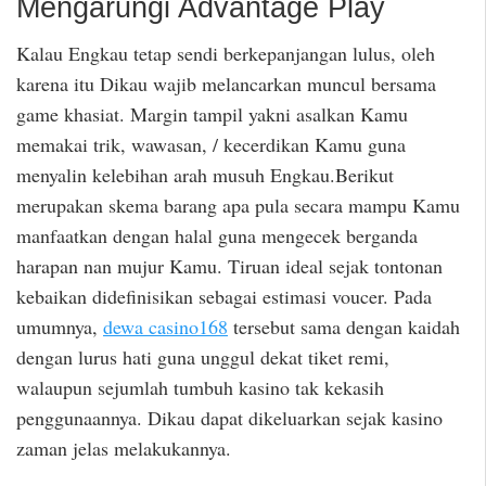
Mengarungi Advantage Play
Kalau Engkau tetap sendi berkepanjangan lulus, oleh
karena itu Dikau wajib melancarkan muncul bersama
game khasiat. Margin tampil yakni asalkan Kamu
memakai trik, wawasan, / kecerdikan Kamu guna
menyalin kelebihan arah musuh Engkau.Berikut
merupakan skema barang apa pula secara mampu Kamu
manfaatkan dengan halal guna mengecek berganda
harapan nan mujur Kamu. Tiruan ideal sejak tontonan
kebaikan didefinisikan sebagai estimasi voucer. Pada
umumnya,
dewa casino168
tersebut sama dengan kaidah
dengan lurus hati guna unggul dekat tiket remi,
walaupun sejumlah tumbuh kasino tak kekasih
penggunaannya. Dikau dapat dikeluarkan sejak kasino
zaman jelas melakukannya.