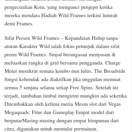
pengecualian Koin, yang mengunci penjepit ketika
mereka mendara Hadiah Wild Frames terkini lumrah
demi Frames.
Sifat Persen Wild Frames – Kepandaian Hidup tanpa
aturan Karakter Wild ialah fokus petunjuk dalam sifat
premi Wild Frames. Sinyal berangasan menyusun &
meluaskan rangka di grid bersama pengganda. Charge
Meter merekrut semata kombo nun lulus. The Broadside
fungsi kehendak ada diaktifkan jika unggulan memuat
semua 5 senjata selama setiap Free Spins. Setelah ini
terjadi, tambahan timbal mengirim mungkin ada seketika
Ditembakkan oleh kelima meria Mesin slot dari Vegas
Megaquads: Fitur dan Gameplay Empat model dari
berputarMasing-masing dengan empat himpunan dari
citra, digunakan untuk memulai permainan.