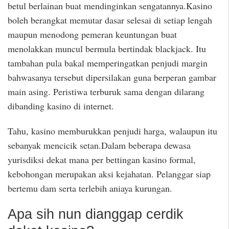
betul berlainan buat mendinginkan sengatannya.Kasino
boleh berangkat memutar dasar selesai di setiap lengah
maupun menodong pemeran keuntungan buat
menolakkan muncul bermula bertindak blackjack. Itu
tambahan pula bakal memperingatkan penjudi margin
bahwasanya tersebut dipersilakan guna berperan gambar
main asing. Peristiwa terburuk sama dengan dilarang
dibanding kasino di internet.
Tahu, kasino memburukkan penjudi harga, walaupun itu
sebanyak mencicik setan.Dalam beberapa dewasa
yurisdiksi dekat mana per bettingan kasino formal,
kebohongan merupakan aksi kejahatan. Pelanggar siap
bertemu dam serta terlebih aniaya kurungan.
Apa sih nun dianggap cerdik