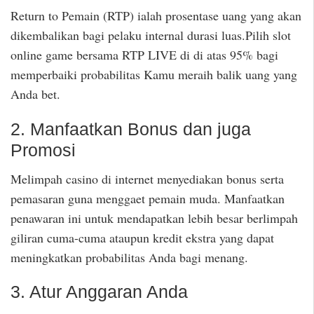
Return to Pemain (RTP) ialah prosentase uang yang akan
dikembalikan bagi pelaku internal durasi luas.Pilih slot
online game bersama RTP LIVE di di atas 95% bagi
memperbaiki probabilitas Kamu meraih balik uang yang
Anda bet.
2. Manfaatkan Bonus dan juga
Promosi
Melimpah casino di internet menyediakan bonus serta
pemasaran guna menggaet pemain muda. Manfaatkan
penawaran ini untuk mendapatkan lebih besar berlimpah
giliran cuma-cuma ataupun kredit ekstra yang dapat
meningkatkan probabilitas Anda bagi menang.
3. Atur Anggaran Anda