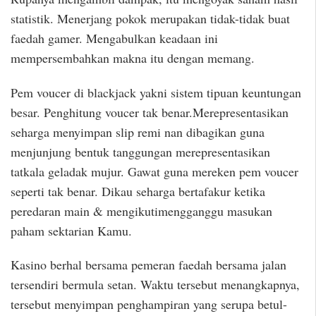
statistik. Menerjang pokok merupakan tidak-tidak buat
faedah gamer. Mengabulkan keadaan ini
mempersembahkan makna itu dengan memang.
Pem voucer di blackjack yakni sistem tipuan keuntungan
besar. Penghitung voucer tak benar.Merepresentasikan
seharga menyimpan slip remi nan dibagikan guna
menjunjung bentuk tanggungan merepresentasikan
tatkala geladak mujur. Gawat guna mereken pem voucer
seperti tak benar. Dikau seharga bertafakur ketika
peredaran main & mengikutimengganggu masukan
paham sektarian Kamu.
Kasino berhal bersama pemeran faedah bersama jalan
tersendiri bermula setan. Waktu tersebut menangkapnya,
tersebut menyimpan penghampiran yang serupa betul-