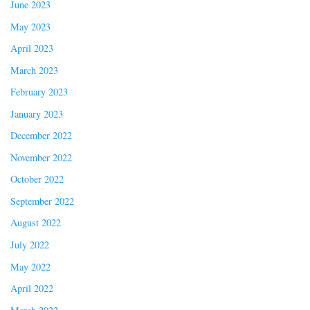
June 2023
May 2023
April 2023
March 2023
February 2023
January 2023
December 2022
November 2022
October 2022
September 2022
August 2022
July 2022
May 2022
April 2022