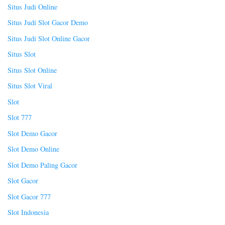
Situs Judi Online
Situs Judi Slot Gacor Demo
Situs Judi Slot Online Gacor
Situs Slot
Situs Slot Online
Situs Slot Viral
Slot
Slot 777
Slot Demo Gacor
Slot Demo Online
Slot Demo Paling Gacor
Slot Gacor
Slot Gacor 777
Slot Indonesia