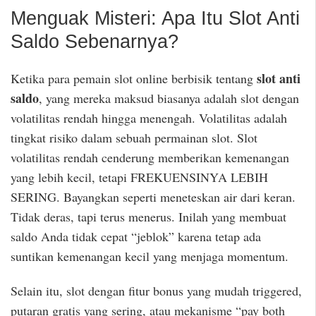
Menguak Misteri: Apa Itu Slot Anti
Saldo Sebenarnya?
slot anti
Ketika para pemain slot online berbisik tentang
saldo
, yang mereka maksud biasanya adalah slot dengan
volatilitas rendah hingga menengah. Volatilitas adalah
tingkat risiko dalam sebuah permainan slot. Slot
volatilitas rendah cenderung memberikan kemenangan
yang lebih kecil, tetapi FREKUENSINYA LEBIH
SERING. Bayangkan seperti meneteskan air dari keran.
Tidak deras, tapi terus menerus. Inilah yang membuat
saldo Anda tidak cepat “jeblok” karena tetap ada
suntikan kemenangan kecil yang menjaga momentum.
Selain itu, slot dengan fitur bonus yang mudah triggered,
putaran gratis yang sering, atau mekanisme “pay both