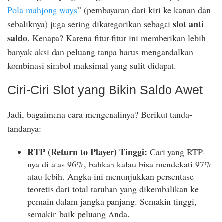
Pola mahjong ways
” (pembayaran dari kiri ke kanan dan
slot anti
sebaliknya) juga sering dikategorikan sebagai
saldo
. Kenapa? Karena fitur-fitur ini memberikan lebih
banyak aksi dan peluang tanpa harus mengandalkan
kombinasi simbol maksimal yang sulit didapat.
Ciri-Ciri Slot yang Bikin Saldo Awet
Jadi, bagaimana cara mengenalinya? Berikut tanda-
tandanya:
RTP (Return to Player) Tinggi:
Cari yang RTP-
nya di atas 96%, bahkan kalau bisa mendekati 97%
atau lebih. Angka ini menunjukkan persentase
teoretis dari total taruhan yang dikembalikan ke
pemain dalam jangka panjang. Semakin tinggi,
semakin baik peluang Anda.