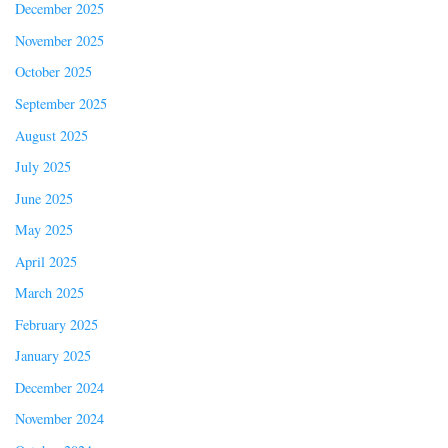
December 2025
November 2025
October 2025
September 2025
August 2025
July 2025
June 2025
May 2025
April 2025
March 2025
February 2025
January 2025
December 2024
November 2024