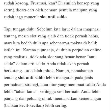
sudah kosong. Frustrasi, kan? Di sinilah konsep yang
sering dicari-cari oleh pemain pemula maupun yang
slot anti saldo
sudah jago muncul:
.
Tapi tunggu dulu. Sebelum kita larut dalam imajinasi
tentang mesin slot yang ajaib dan tidak pernah habis,
mari kita bedah dulu apa sebenarnya makna di balik
istilah ini. Karena jujur saja, di dunia perjudian online
yang realistis, tidak ada slot yang benar-benar “anti
saldo” dalam arti saldo Anda tidak akan pernah
berkurang. Itu adalah mitos. Namun, pemahaman
slot anti saldo
tentang
lebih mengarah pada jenis
permainan, strategi, atau fitur yang membuat saldo Anda
lebih “tahan lama”, sehingga sesi bermain Anda lebih
panjang dan peluang untuk mendapatkan kemenangan
(bahkan kecil-kecilan) lebih sering.