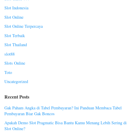
Slot Indonesia
Slot Online
Slot Online Terpercaya
Slot Terbaik
Slot Thailand
slot88
Slots Online
Toto
Uncategorized
Recent Posts
Gak Paham Angka di Tabel Pembayaran? Ini Panduan Membaca Tabel
Pembayaran Biar Gak Boncos
Apakah Demo Slot Pragmatic Bisa Bantu Kamu Menang Lebih Sering di
Slot Online?