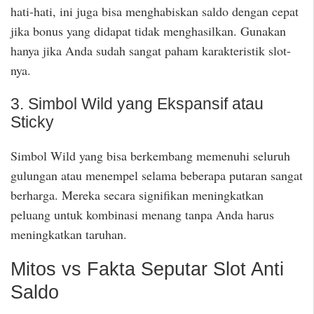
hati-hati, ini juga bisa menghabiskan saldo dengan cepat
jika bonus yang didapat tidak menghasilkan. Gunakan
hanya jika Anda sudah sangat paham karakteristik slot-
nya.
3. Simbol Wild yang Ekspansif atau
Sticky
Simbol Wild yang bisa berkembang memenuhi seluruh
gulungan atau menempel selama beberapa putaran sangat
berharga. Mereka secara signifikan meningkatkan
peluang untuk kombinasi menang tanpa Anda harus
meningkatkan taruhan.
Mitos vs Fakta Seputar Slot Anti
Saldo