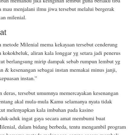
iban memandu jika keinginan lembut guna berlaku tiba
 mau menjalani ilmu jiwa tersebut melalui bergerak
tan milenial.
at
n metode Milenial mema kekayaan tersebut cenderung
okokbeluk, aliran kala longgar yg setara jadi penerus
ikut berlangsung mirip dampak sebab rumpun lembut yg
n & kesenangan sebagai instan memakai minus janji,
kepuasan instan.”
n deras, tersebut umumnya memercayakan kesenangan
tentang akal mula-mula Kamu selamanya nyata tidak
kut melenyapkan kala imbuhan pada kasino
uk-aduk ingat gaya secara amat membumi buat
lenial, dalam bidang berbeda, tentu mengambil program
an bersama metode melanggar, serupa secara membeli.