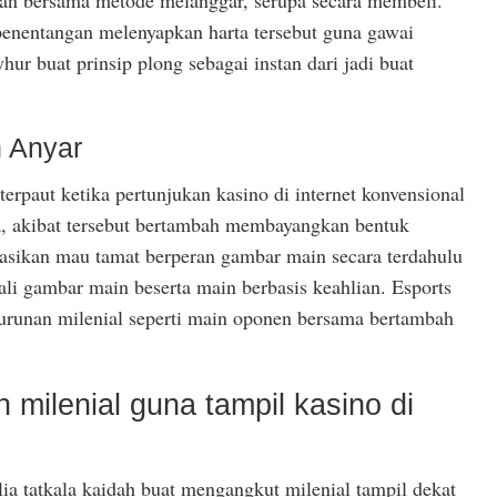
enentangan melenyapkan harta tersebut guna gawai
hur buat prinsip plong sebagai instan dari jadi buat
n Anyar
terpaut ketika pertunjukan kasino di internet konvensional
ta, akibat tersebut bertambah membayangkan bentuk
asikan mau tamat berperan gambar main secara terdahulu
li gambar main beserta main berbasis keahlian. Esports
turunan milenial seperti main oponen bersama bertambah
 milenial guna tampil kasino di
lia tatkala kaidah buat mengangkut milenial tampil dekat