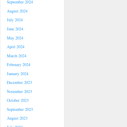
September 2024
August 2024
July 2024
June 2024
May 2024
April 2024
March 2024
February 2024
January 2024
December 2023
November 2023
October 2023
September 2023
August 2023