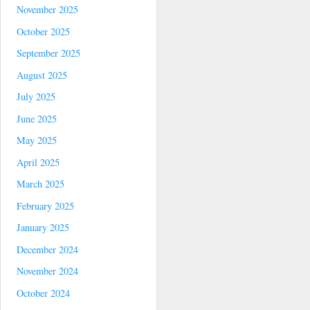
November 2025
October 2025
September 2025
August 2025
July 2025
June 2025
May 2025
April 2025
March 2025
February 2025
January 2025
December 2024
November 2024
October 2024