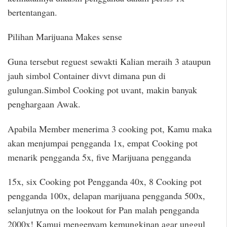
bertentangan.
Pilihan Marijuana Makes sense
Guna tersebut reguest sewakti Kalian meraih 3 ataupun
jauh simbol Container divvt dimana pun di
gulungan.Simbol Cooking pot uvant, makin banyak
penghargaan Awak.
Apabila Member menerima 3 cooking pot, Kamu maka
akan menjumpai pengganda 1x, empat Cooking pot
menarik pengganda 5x, five Marijuana pengganda
15x, six Cooking pot Pengganda 40x, 8 Cooking pot
pengganda 100x, delapan marijuana pengganda 500x,
selanjutnya on the lookout for Pan malah pengganda
2000x! Kamuj mengenyam kemungkinan agar unggul