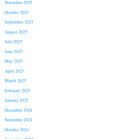
November 2025
October 2025
September 2025
August 2025
July 2025
June 2025
May 2025
April 2025
March 2025
February 2025
January 2025
December 2024
November 2024
October 2024