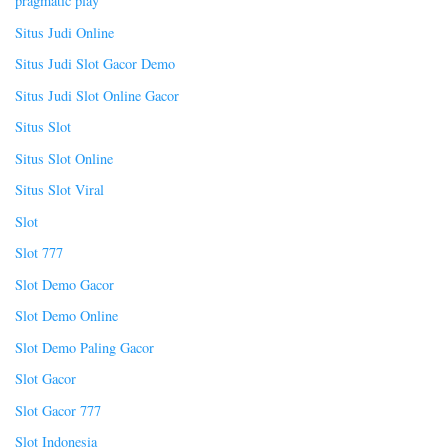
pragmatic play
Situs Judi Online
Situs Judi Slot Gacor Demo
Situs Judi Slot Online Gacor
Situs Slot
Situs Slot Online
Situs Slot Viral
Slot
Slot 777
Slot Demo Gacor
Slot Demo Online
Slot Demo Paling Gacor
Slot Gacor
Slot Gacor 777
Slot Indonesia