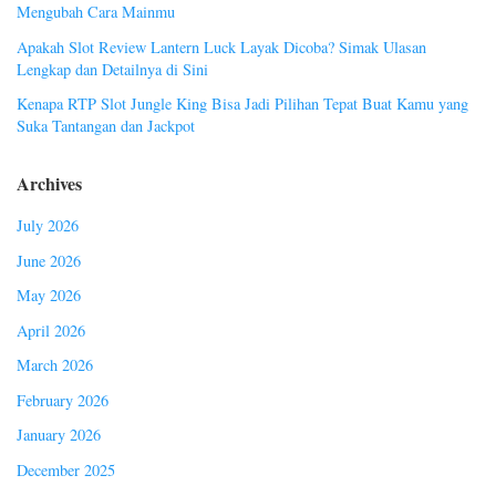
Mengubah Cara Mainmu
Apakah Slot Review Lantern Luck Layak Dicoba? Simak Ulasan
Lengkap dan Detailnya di Sini
Kenapa RTP Slot Jungle King Bisa Jadi Pilihan Tepat Buat Kamu yang
Suka Tantangan dan Jackpot
Archives
July 2026
June 2026
May 2026
April 2026
March 2026
February 2026
January 2026
December 2025