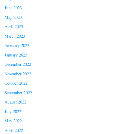
June 2023
May 2023
April 2023
March 2023
February 2023
January 2023
December 2022
November 2022
October 2022
September 2022
August 2022
July 2022
May 2022
April 2022