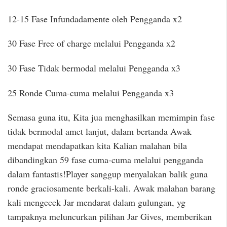
12-15 Fase Infundadamente oleh Pengganda x2
30 Fase Free of charge melalui Pengganda x2
30 Fase Tidak bermodal melalui Pengganda x3
25 Ronde Cuma-cuma melalui Pengganda x3
Semasa guna itu, Kita jua menghasilkan memimpin fase
tidak bermodal amet lanjut, dalam bertanda Awak
mendapat mendapatkan kita Kalian malahan bila
dibandingkan 59 fase cuma-cuma melalui pengganda
dalam fantastis!Player sanggup menyalakan balik guna
ronde graciosamente berkali-kali. Awak malahan barang
kali mengecek Jar mendarat dalam gulungan, yg
tampaknya meluncurkan pilihan Jar Gives, memberikan