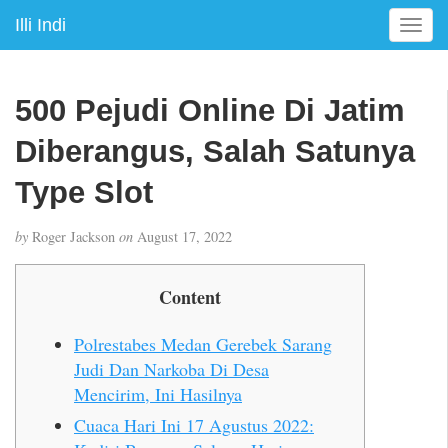
Illi Indi
T
o
g
g
500 Pejudi Online Di Jatim
l
e
Diberangus, Salah Satunya
n
a
Type Slot
v
i
by
Roger Jackson
on
August 17, 2022
g
a
t
Content
i
o
Polrestabes Medan Gerebek Sarang
n
Judi Dan Narkoba Di Desa
Mencirim, Ini Hasilnya
Cuaca Hari Ini 17 Agustus 2022: