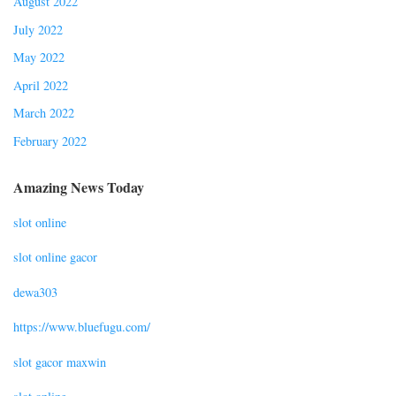
August 2022
July 2022
May 2022
April 2022
March 2022
February 2022
Amazing News Today
slot online
slot online gacor
dewa303
https://www.bluefugu.com/
slot gacor maxwin