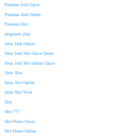
Panduan Judi Gacor
Panduan Judi Online
Panduan Slot
pragmatic play
Situs Judi Online
Situs Judi Slot Gacor Demo
Situs Judi Slot Online Gacor
Situs Slot
Situs Slot Online
Situs Slot Viral
Slot
Slot 777
Slot Demo Gacor
Slot Demo Online