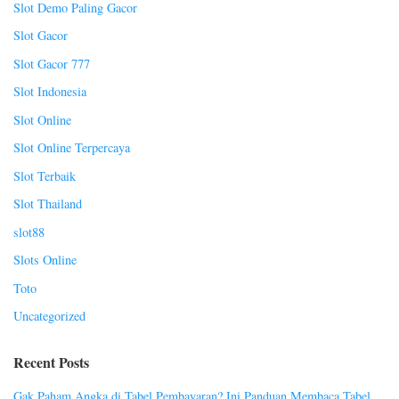
Slot Demo Paling Gacor
Slot Gacor
Slot Gacor 777
Slot Indonesia
Slot Online
Slot Online Terpercaya
Slot Terbaik
Slot Thailand
slot88
Slots Online
Toto
Uncategorized
Recent Posts
Gak Paham Angka di Tabel Pembayaran? Ini Panduan Membaca Tabel