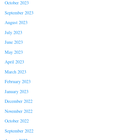
October 2023
September 2023
August 2023
July 2023
June 2023
May 2023
April 2023
March 2023
February 2023
January 2023
December 2022
November 2022
October 2022
September 2022