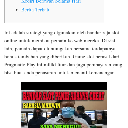
Kediri Berawan Selama Hari
Berita Terkait
Ini adalah strategi yang digunakan oleh bandar raja slot
online untuk memikat pemain ke web mereka. Di sisi
lain, pemain dapat diuntungakan bersama terdapatnya
bonus tambahan yang diberikan. Game slot berasal dari
Pragmatic Play ini miliki fitur dan juga pembayaran yang
bisa buat anda penasaran untuk menanti kemenangan.