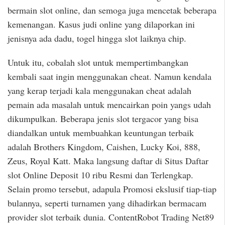
bermain slot online, dan semoga juga mencetak beberapa
kemenangan. Kasus judi online yang dilaporkan ini
jenisnya ada dadu, togel hingga slot laiknya chip.
Untuk itu, cobalah slot untuk mempertimbangkan
kembali saat ingin menggunakan cheat. Namun kendala
yang kerap terjadi kala menggunakan cheat adalah
pemain ada masalah untuk mencairkan poin yangs udah
dikumpulkan. Beberapa jenis slot tergacor yang bisa
diandalkan untuk membuahkan keuntungan terbaik
adalah Brothers Kingdom, Caishen, Lucky Koi, 888,
Zeus, Royal Katt. Maka langsung daftar di Situs Daftar
slot Online Deposit 10 ribu Resmi dan Terlengkap.
Selain promo tersebut, adapula Promosi ekslusif tiap-tiap
bulannya, seperti turnamen yang dihadirkan bermacam
provider slot terbaik dunia. ContentRobot Trading Net89