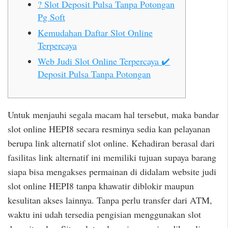
? Slot Deposit Pulsa Tanpa Potongan
Pg Soft
Kemudahan Daftar Slot Online
Terpercaya
Web Judi Slot Online Terpercaya ✔️
Deposit Pulsa Tanpa Potongan
Untuk menjauhi segala macam hal tersebut, maka bandar
slot online HEPI8 secara resminya sedia kan pelayanan
berupa link alternatif slot online. Kehadiran berasal dari
fasilitas link alternatif ini memiliki tujuan supaya barang
siapa bisa mengakses permainan di didalam website judi
slot online HEPI8 tanpa khawatir diblokir maupun
kesulitan akses lainnya. Tanpa perlu transfer dari ATM,
waktu ini udah tersedia pengisian menggunakan slot