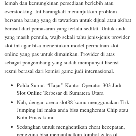
lemah dan kemungkinan persediaan berlebih atau
overstocking. Ini barangkali menunjukkan problem
bersama barang yang di tawarkan untuk dijual atau akibat
berasal dari pemasaran yang terlalu sedikit. Untuk anda
yang masih pemula, wajb sekali tahu jenis-jenis provider
slot ini agar bisa menentukan model permainan slot
online yang pas untuk dimainkan. Provider di atas
sebagai pengembang yang sudah mempunyai lisensi
resmi berasal dari komisi game judi internasional.
Polda Sumut “Hajar” Kantor Operator 303 Judi
Slot Online Terbesar di Sumatera Utara
Nah, dengan arena slot88 kamu menggunakan Trik
Jumping ini maka anda bisa menghemat Chip atau
Koin Emas kamu.
Sedangkan untuk menghentikan cheat kecepatan,
pengguna bisa memanfaatkan tombol gates of