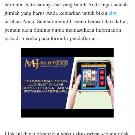
bermain. Satu-satunya hal yang butuh Anda ingat adalah
jumlah yang harus Anda keluarkan untuk bikin
slot
taruhan Anda. Setelah memilih menu berasal dari daftar,
pemain akan diminta untuk memasukkan information
pribadi mereka pada formulir pendaftaran.
Link ini dapat digunakan waktu situs privat sedang tidak