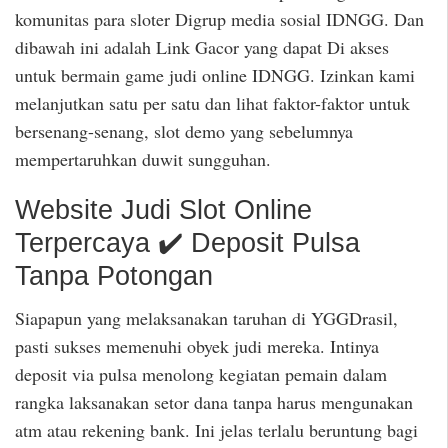
komunitas para sloter Digrup media sosial IDNGG. Dan
dibawah ini adalah Link Gacor yang dapat Di akses
untuk bermain game judi online IDNGG. Izinkan kami
melanjutkan satu per satu dan lihat faktor-faktor untuk
bersenang-senang, slot demo yang sebelumnya
mempertaruhkan duwit sungguhan.
Website Judi Slot Online
Terpercaya ✔️ Deposit Pulsa
Tanpa Potongan
Siapapun yang melaksanakan taruhan di YGGDrasil,
pasti sukses memenuhi obyek judi mereka. Intinya
deposit via pulsa menolong kegiatan pemain dalam
rangka laksanakan setor dana tanpa harus mengunakan
atm atau rekening bank. Ini jelas terlalu beruntung bagi