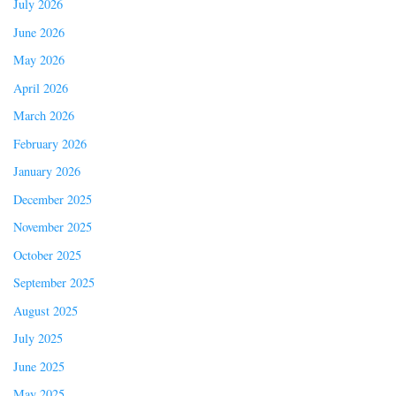
July 2026
June 2026
May 2026
April 2026
March 2026
February 2026
January 2026
December 2025
November 2025
October 2025
September 2025
August 2025
July 2025
June 2025
May 2025