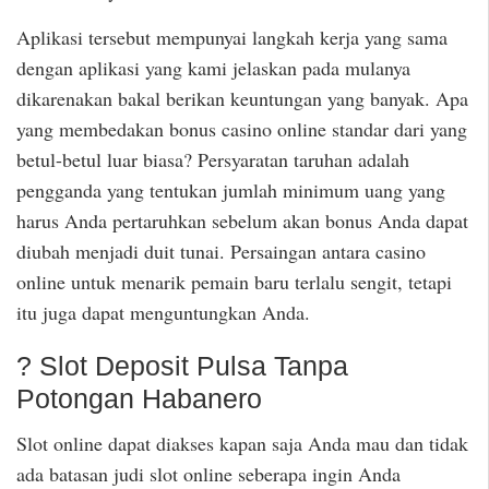
Aplikasi tersebut mempunyai langkah kerja yang sama
dengan aplikasi yang kami jelaskan pada mulanya
dikarenakan bakal berikan keuntungan yang banyak. Apa
yang membedakan bonus casino online standar dari yang
betul-betul luar biasa? Persyaratan taruhan adalah
pengganda yang tentukan jumlah minimum uang yang
harus Anda pertaruhkan sebelum akan bonus Anda dapat
diubah menjadi duit tunai. Persaingan antara casino
online untuk menarik pemain baru terlalu sengit, tetapi
itu juga dapat menguntungkan Anda.
? Slot Deposit Pulsa Tanpa
Potongan Habanero
Slot online dapat diakses kapan saja Anda mau dan tidak
ada batasan judi slot online seberapa ingin Anda