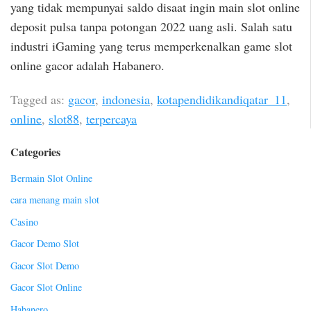
yang tidak mempunyai saldo disaat ingin main slot online
deposit pulsa tanpa potongan 2022 uang asli. Salah satu
industri iGaming yang terus memperkenalkan game slot
online gacor adalah Habanero.
Tagged as:
gacor
,
indonesia
,
kotapendidikandiqatar_11
,
online
,
slot88
,
terpercaya
Categories
Bermain Slot Online
cara menang main slot
Casino
Gacor Demo Slot
Gacor Slot Demo
Gacor Slot Online
Habanero