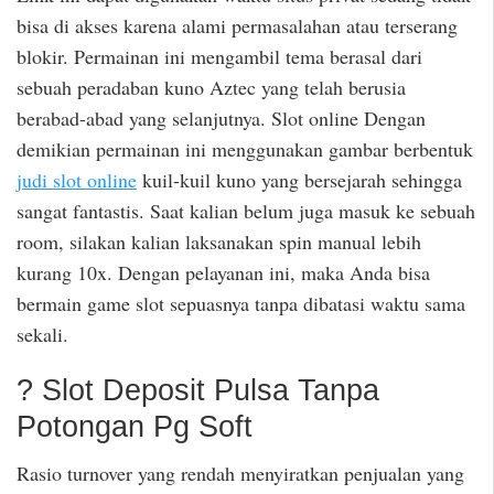
bisa di akses karena alami permasalahan atau terserang
blokir. Permainan ini mengambil tema berasal dari
sebuah peradaban kuno Aztec yang telah berusia
berabad-abad yang selanjutnya. Slot online Dengan
demikian permainan ini menggunakan gambar berbentuk
judi slot online
kuil-kuil kuno yang bersejarah sehingga
sangat fantastis. Saat kalian belum juga masuk ke sebuah
room, silakan kalian laksanakan spin manual lebih
kurang 10x. Dengan pelayanan ini, maka Anda bisa
bermain game slot sepuasnya tanpa dibatasi waktu sama
sekali.
? Slot Deposit Pulsa Tanpa
Potongan Pg Soft
Rasio turnover yang rendah menyiratkan penjualan yang