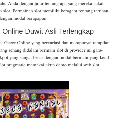
ahu Anda dengan jujur ​​tentang apa yang mereka sukai
en slot. Permainan slot memiliki beragam rentang taruhan
dengan modal berapapun.
 Online Duwit Asli Terlengkap
ot Gacor Online yang bervariasi dan mempunyai tampilan
yang senang didalam bermain slot di provider ini gara-
kpot yang sangat besar dengan modal bermain yang kecil
lot pragmatic memakai akun demo melalui web slot