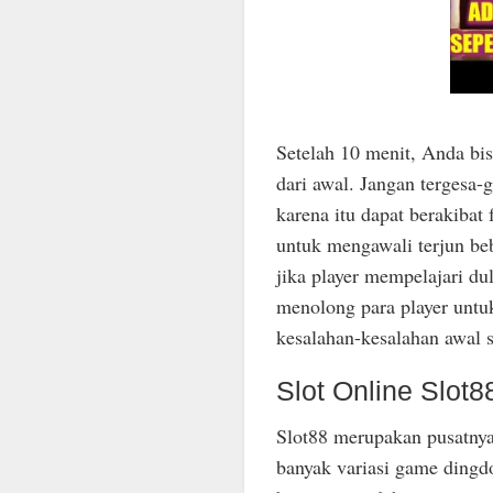
Setelah 10 menit, Anda bis
dari awal. Jangan tergesa-
karena itu dapat berakiba
untuk mengawali terjun beb
jika player mempelajari dul
menolong para player untu
kesalahan-kesalahan awal s
Slot Online Slot8
Slot88 merupakan pusatnya
banyak variasi game dingd