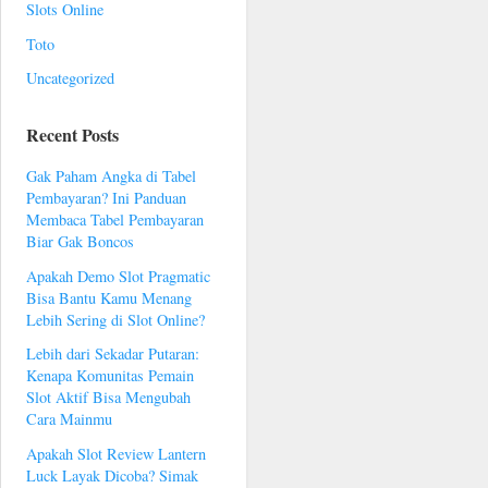
Slots Online
Toto
Uncategorized
Recent Posts
Gak Paham Angka di Tabel
Pembayaran? Ini Panduan
Membaca Tabel Pembayaran
Biar Gak Boncos
Apakah Demo Slot Pragmatic
Bisa Bantu Kamu Menang
Lebih Sering di Slot Online?
Lebih dari Sekadar Putaran:
Kenapa Komunitas Pemain
Slot Aktif Bisa Mengubah
Cara Mainmu
Apakah Slot Review Lantern
Luck Layak Dicoba? Simak