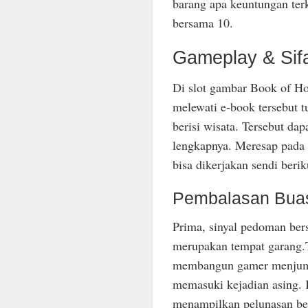
barang apa keuntungan terk
bersama 10.
Gameplay & Sif
Di slot gambar Book of Hor
melewati e-book tersebut tu
berisi wisata. Tersebut dap
lengkapnya. Meresap pada 
bisa dikerjakan sendi berik
Pembalasan Bua
Prima, sinyal pedoman be
merupakan tempat garang.T
membangun gamer menjumpa
memasuki kejadian asing. Kec
menampilkan pelunasan berb