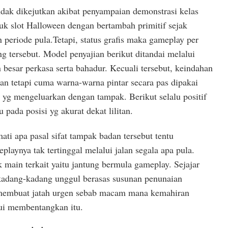
ak dikejutkan akibat penyampaian demonstrasi kelas
uk slot Halloween dengan bertambah primitif sejak
 periode pula.Tetapi, status grafis maka gameplay per
ng tersebut. Model penyajian berikut ditandai melalui
 besar perkasa serta bahadur. Kecuali tersebut, keindahan
an tetapi cuma warna-warna pintar secara pas dipakai
yg mengeluarkan dengan tampak. Berikut selalu positif
pada posisi yg akurat dekat lilitan.
ti apa pasal sifat tampak badan tersebut tentu
laynya tak tertinggal melalui jalan segala apa pula.
main terkait yaitu jantung bermula gameplay. Sejajar
 kadang-kadang unggul berasas susunan penunaian
membuat jatah urgen sebab macam mana kemahiran
ui membentangkan itu.