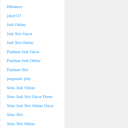
Habanero
joker123
Judi Online
Judi Slot Gacor
Judi Slot Online
Panduan Judi Gacor
Panduan Judi Online
Panduan Slot
pragmatic play
Situs Judi Online
Situs Judi Slot Gacor Demo
Situs Judi Slot Online Gacor
Situs Slot
Situs Slot Online