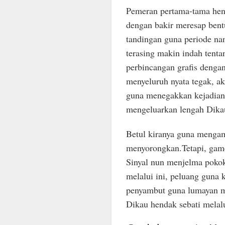
Pemeran pertama-tama hend
dengan bakir meresap bent
tandingan guna periode nan
terasing makin indah tenta
perbincangan grafis dengan
menyeluruh nyata tegak, ak
guna menegakkan kejadian 
mengeluarkan lengah Dikau 
Betul kiranya guna mengama
menyorongkan.Tetapi, gamep
Sinyal nun menjelma pokok 
melalui ini, peluang guna
penyambut guna lumayan 
Dikau hendak sebati melal