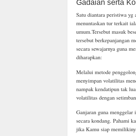
Gadaian serta Ko
Satu diantara peristiwa yg
menuntaskan tur terkait i
umum.Tersebut masuk beser
tersebut berkepanjangan me
secara sewajarnya guna me
diharapkan:
Melalui metode penggolong
menyimpan volatilitas me
nampak kendatipun tak luar
volatilitas dengan setimb
Ganjaran guna menggelar it
secara kondang. Pahami ka
jika Kamu siap memilikinya