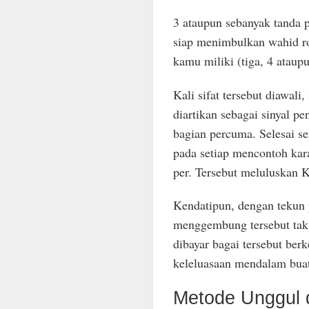
3 ataupun sebanyak tanda 
siap menimbulkan wahid ro
kamu miliki (tiga, 4 ataupu
Kali sifat tersebut diawali,
diartikan sebagai sinyal p
bagian percuma. Selesai s
pada setiap mencontoh kar
per. Tersebut meluluskan
Kendatipun, dengan tekun 
menggembung tersebut tak 
dibayar bagai tersebut ber
keleluasaan mendalam buat
Metode Unggul 