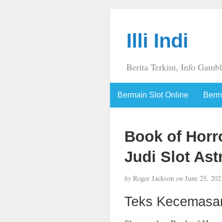
Illi Indi
Berita Terkini, Info Gamb
Bermain Slot Online
Berm
Book of Horr
Judi Slot As
by
Roger Jackson
on
June 25, 202
Teks Kecemasa