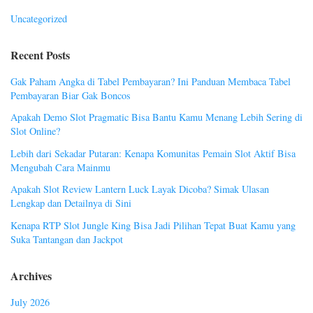
Uncategorized
Recent Posts
Gak Paham Angka di Tabel Pembayaran? Ini Panduan Membaca Tabel
Pembayaran Biar Gak Boncos
Apakah Demo Slot Pragmatic Bisa Bantu Kamu Menang Lebih Sering di
Slot Online?
Lebih dari Sekadar Putaran: Kenapa Komunitas Pemain Slot Aktif Bisa
Mengubah Cara Mainmu
Apakah Slot Review Lantern Luck Layak Dicoba? Simak Ulasan
Lengkap dan Detailnya di Sini
Kenapa RTP Slot Jungle King Bisa Jadi Pilihan Tepat Buat Kamu yang
Suka Tantangan dan Jackpot
Archives
July 2026