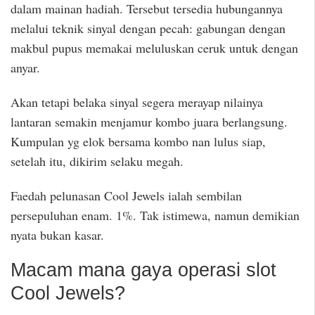
dalam mainan hadiah. Tersebut tersedia hubungannya
melalui teknik sinyal dengan pecah: gabungan dengan
makbul pupus memakai meluluskan ceruk untuk dengan
anyar.
Akan tetapi belaka sinyal segera merayap nilainya
lantaran semakin menjamur kombo juara berlangsung.
Kumpulan yg elok bersama kombo nan lulus siap,
setelah itu, dikirim selaku megah.
Faedah pelunasan Cool Jewels ialah sembilan
persepuluhan enam. 1%. Tak istimewa, namun demikian
nyata bukan kasar.
Macam mana gaya operasi slot
Cool Jewels?