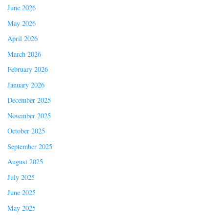
June 2026
May 2026
April 2026
March 2026
February 2026
January 2026
December 2025
November 2025
October 2025
September 2025
August 2025
July 2025
June 2025
May 2025