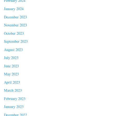
February 2024
January 2024
December 2023
November 2023
October 2023
September 2023
August 2023
July 2023
June 2023
May 2023
April 2023
March 2023
February 2023
January 2023
December 2022