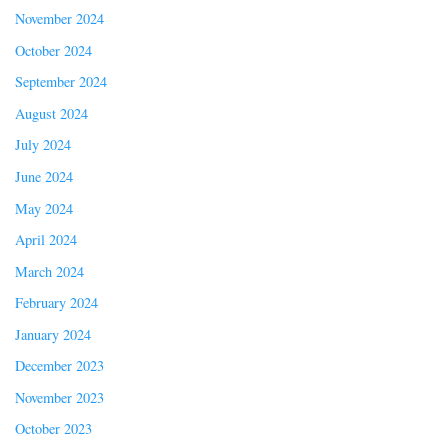
November 2024
October 2024
September 2024
August 2024
July 2024
June 2024
May 2024
April 2024
March 2024
February 2024
January 2024
December 2023
November 2023
October 2023