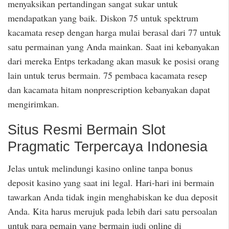
menyaksikan pertandingan sangat sukar untuk
mendapatkan yang baik. Diskon 75 untuk spektrum
kacamata resep dengan harga mulai berasal dari 77 untuk
satu permainan yang Anda mainkan. Saat ini kebanyakan
dari mereka Entps terkadang akan masuk ke posisi orang
lain untuk terus bermain. 75 pembaca kacamata resep
dan kacamata hitam nonprescription kebanyakan dapat
mengirimkan.
Situs Resmi Bermain Slot
Pragmatic Terpercaya Indonesia
Jelas untuk melindungi kasino online tanpa bonus
deposit kasino yang saat ini legal. Hari-hari ini bermain
tawarkan Anda tidak ingin menghabiskan ke dua deposit
Anda. Kita harus merujuk pada lebih dari satu persoalan
untuk para pemain yang bermain judi online di