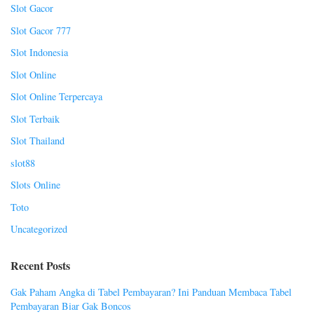
Slot Gacor
Slot Gacor 777
Slot Indonesia
Slot Online
Slot Online Terpercaya
Slot Terbaik
Slot Thailand
slot88
Slots Online
Toto
Uncategorized
Recent Posts
Gak Paham Angka di Tabel Pembayaran? Ini Panduan Membaca Tabel
Pembayaran Biar Gak Boncos