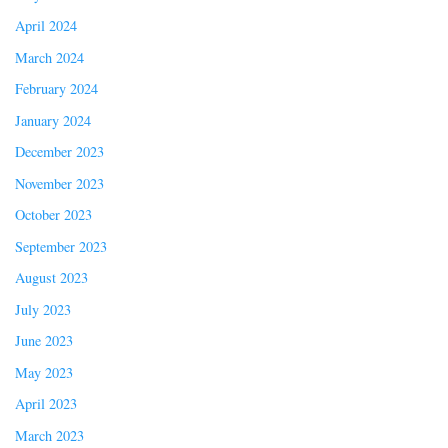
April 2024
March 2024
February 2024
January 2024
December 2023
November 2023
October 2023
September 2023
August 2023
July 2023
June 2023
May 2023
April 2023
March 2023