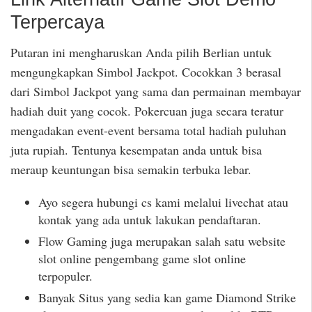
Terpercaya
Putaran ini mengharuskan Anda pilih Berlian untuk
mengungkapkan Simbol Jackpot. Cocokkan 3 berasal
dari Simbol Jackpot yang sama dan permainan membayar
hadiah duit yang cocok. Pokercuan juga secara teratur
mengadakan event-event bersama total hadiah puluhan
juta rupiah. Tentunya kesempatan anda untuk bisa
meraup keuntungan bisa semakin terbuka lebar.
Ayo segera hubungi cs kami melalui livechat atau
kontak yang ada untuk lakukan pendaftaran.
Flow Gaming juga merupakan salah satu website
slot online pengembang game slot online
terpopuler.
Banyak Situs yang sedia kan game Diamond Strike