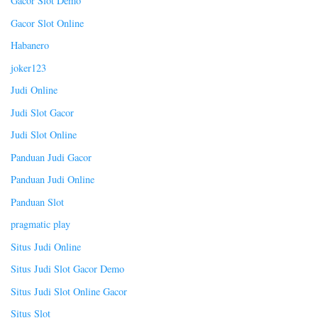
Gacor Slot Demo
Gacor Slot Online
Habanero
joker123
Judi Online
Judi Slot Gacor
Judi Slot Online
Panduan Judi Gacor
Panduan Judi Online
Panduan Slot
pragmatic play
Situs Judi Online
Situs Judi Slot Gacor Demo
Situs Judi Slot Online Gacor
Situs Slot