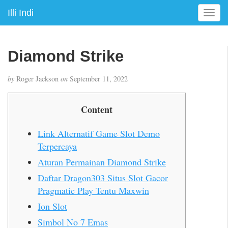
Illi Indi
T
o
g
g
Diamond Strike
l
e
by
Roger Jackson
on
September 11, 2022
n
a
v
Content
i
g
Link Alternatif Game Slot Demo
a
Terpercaya
t
i
Aturan Permainan Diamond Strike
o
Daftar Dragon303 Situs Slot Gacor
n
Pragmatic Play Tentu Maxwin
Ion Slot
Simbol No 7 Emas