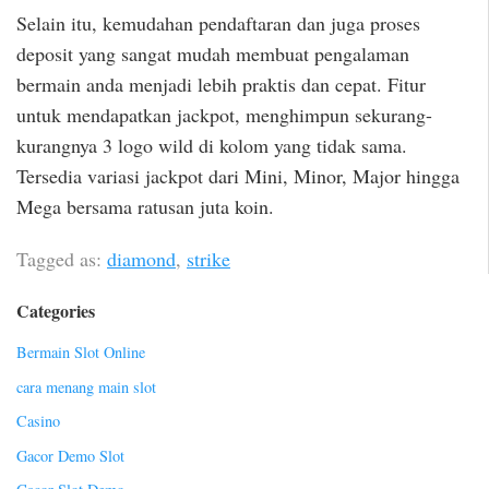
Selain itu, kemudahan pendaftaran dan juga proses
deposit yang sangat mudah membuat pengalaman
bermain anda menjadi lebih praktis dan cepat. Fitur
untuk mendapatkan jackpot, menghimpun sekurang-
kurangnya 3 logo wild di kolom yang tidak sama.
Tersedia variasi jackpot dari Mini, Minor, Major hingga
Mega bersama ratusan juta koin.
Tagged as:
diamond
,
strike
Categories
Bermain Slot Online
cara menang main slot
Casino
Gacor Demo Slot