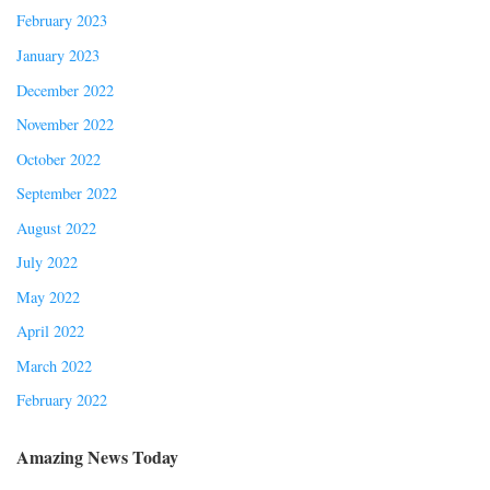
February 2023
January 2023
December 2022
November 2022
October 2022
September 2022
August 2022
July 2022
May 2022
April 2022
March 2022
February 2022
Amazing News Today