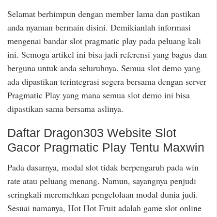
Selamat berhimpun dengan member lama dan pastikan
anda nyaman bermain disini. Demikianlah informasi
mengenai bandar slot pragmatic play pada peluang kali
ini. Semoga artikel ini bisa jadi referensi yang bagus dan
berguna untuk anda seluruhnya. Semua slot demo yang
ada dipastikan terintegrasi segera bersama dengan server
Pragmatic Play yang mana semua slot demo ini bisa
dipastikan sama bersama aslinya.
Daftar Dragon303 Website Slot
Gacor Pragmatic Play Tentu Maxwin
Pada dasarnya, modal slot tidak berpengaruh pada win
rate atau peluang menang. Namun, sayangnya penjudi
seringkali meremehkan pengelolaan modal dunia judi.
Sesuai namanya, Hot Hot Fruit adalah game slot online