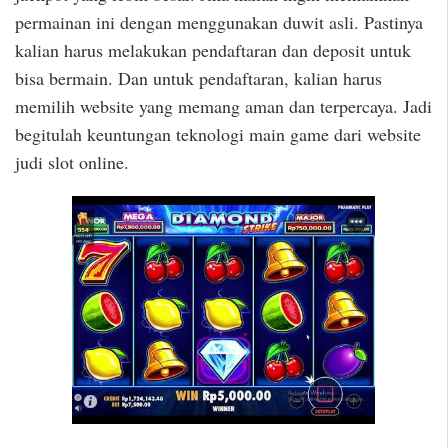
permainan ini dengan menggunakan duwit asli. Pastinya
kalian harus melakukan pendaftaran dan deposit untuk
bisa bermain. Dan untuk pendaftaran, kalian harus
memilih website yang memang aman dan terpercaya. Jadi
begitulah keuntungan teknologi main game dari website
judi slot online.