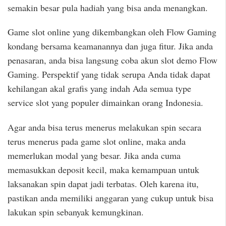
semakin besar pula hadiah yang bisa anda menangkan.
Game slot online yang dikembangkan oleh Flow Gaming
kondang bersama keamanannya dan juga fitur. Jika anda
penasaran, anda bisa langsung coba akun slot demo Flow
Gaming. Perspektif yang tidak serupa Anda tidak dapat
kehilangan akal grafis yang indah Ada semua type
service slot yang populer dimainkan orang Indonesia.
Agar anda bisa terus menerus melakukan spin secara
terus menerus pada game slot online, maka anda
memerlukan modal yang besar. Jika anda cuma
memasukkan deposit kecil, maka kemampuan untuk
laksanakan spin dapat jadi terbatas. Oleh karena itu,
pastikan anda memiliki anggaran yang cukup untuk bisa
lakukan spin sebanyak kemungkinan.