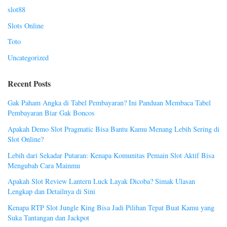
slot88
Slots Online
Toto
Uncategorized
Recent Posts
Gak Paham Angka di Tabel Pembayaran? Ini Panduan Membaca Tabel
Pembayaran Biar Gak Boncos
Apakah Demo Slot Pragmatic Bisa Bantu Kamu Menang Lebih Sering di
Slot Online?
Lebih dari Sekadar Putaran: Kenapa Komunitas Pemain Slot Aktif Bisa
Mengubah Cara Mainmu
Apakah Slot Review Lantern Luck Layak Dicoba? Simak Ulasan
Lengkap dan Detailnya di Sini
Kenapa RTP Slot Jungle King Bisa Jadi Pilihan Tepat Buat Kamu yang
Suka Tantangan dan Jackpot