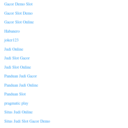
Gacor Demo Slot
Gacor Slot Demo
Gacor Slot Online
Habanero
joker123
Judi Online
Judi Slot Gacor
Judi Slot Online
Panduan Judi Gacor
Panduan Judi Online
Panduan Slot
pragmatic play
Situs Judi Online
Situs Judi Slot Gacor Demo