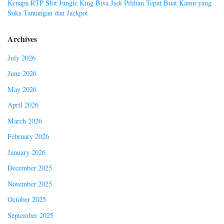
Kenapa RTP Slot Jungle King Bisa Jadi Pilihan Tepat Buat Kamu yang
Suka Tantangan dan Jackpot
Archives
July 2026
June 2026
May 2026
April 2026
March 2026
February 2026
January 2026
December 2025
November 2025
October 2025
September 2025