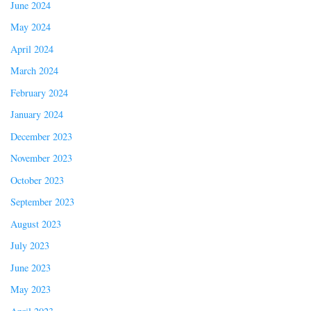
June 2024
May 2024
April 2024
March 2024
February 2024
January 2024
December 2023
November 2023
October 2023
September 2023
August 2023
July 2023
June 2023
May 2023