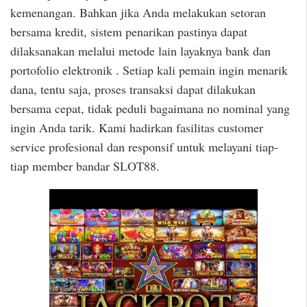
kemenangan. Bahkan jika Anda melakukan setoran
bersama kredit, sistem penarikan pastinya dapat
dilaksanakan melalui metode lain layaknya bank dan
portofolio elektronik . Setiap kali pemain ingin menarik
dana, tentu saja, proses transaksi dapat dilakukan
bersama cepat, tidak peduli bagaimana no nominal yang
ingin Anda tarik. Kami hadirkan fasilitas customer
service profesional dan responsif untuk melayani tiap-
tiap member bandar SLOT88.