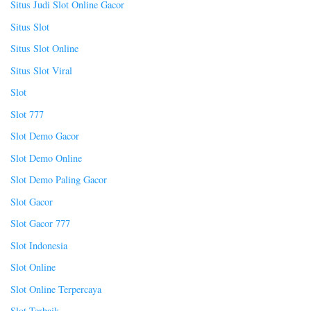
Situs Judi Slot Online Gacor
Situs Slot
Situs Slot Online
Situs Slot Viral
Slot
Slot 777
Slot Demo Gacor
Slot Demo Online
Slot Demo Paling Gacor
Slot Gacor
Slot Gacor 777
Slot Indonesia
Slot Online
Slot Online Terpercaya
Slot Terbaik