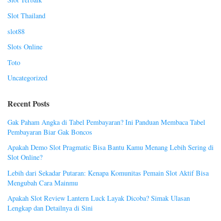
Slot Thailand
slot88
Slots Online
Toto
Uncategorized
Recent Posts
Gak Paham Angka di Tabel Pembayaran? Ini Panduan Membaca Tabel
Pembayaran Biar Gak Boncos
Apakah Demo Slot Pragmatic Bisa Bantu Kamu Menang Lebih Sering di
Slot Online?
Lebih dari Sekadar Putaran: Kenapa Komunitas Pemain Slot Aktif Bisa
Mengubah Cara Mainmu
Apakah Slot Review Lantern Luck Layak Dicoba? Simak Ulasan
Lengkap dan Detailnya di Sini