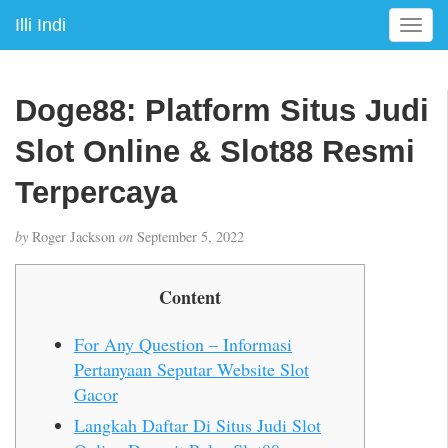
Illi Indi
T
o
g
g
Doge88: Platform Situs Judi
l
e
Slot Online & Slot88 Resmi
n
a
Terpercaya
v
i
by
Roger Jackson
on
September 5, 2022
g
a
t
Content
i
o
For Any Question – Informasi
n
Pertanyaan Seputar Website Slot
Gacor
Langkah Daftar Di Situs Judi Slot