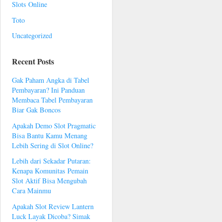
Slots Online
Toto
Uncategorized
Recent Posts
Gak Paham Angka di Tabel
Pembayaran? Ini Panduan
Membaca Tabel Pembayaran
Biar Gak Boncos
Apakah Demo Slot Pragmatic
Bisa Bantu Kamu Menang
Lebih Sering di Slot Online?
Lebih dari Sekadar Putaran:
Kenapa Komunitas Pemain
Slot Aktif Bisa Mengubah
Cara Mainmu
Apakah Slot Review Lantern
Luck Layak Dicoba? Simak