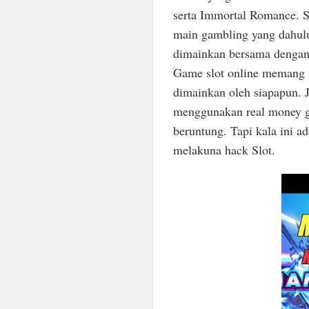
serta Immortal Romance. S
main gambling yang dahulu
dimainkan bersama dengan 
Game slot online memang t
dimainkan oleh siapapun. 
menggunakan real money gar
beruntung. Tapi kala ini a
melakuna hack Slot.