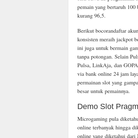
pemain yang bertaruh 100 b
kurang 96,5.
Berikut bocorandaftar aku
konsisten meraih jackpot be
ini juga untuk bermain game
tanpa potongan. Selain Puls
Pulsa, LinkAja, dan GOPAY
via bank online 24 jam l
permainan slot yang gampa
besar untuk pemainnya.
Demo Slot Pragm
Microgaming pula diketahu
online terbanyak hingga di
online yang diketahui dar