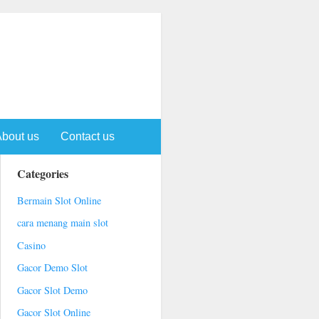
bout us
Contact us
Categories
Bermain Slot Online
cara menang main slot
Casino
Gacor Demo Slot
Gacor Slot Demo
Gacor Slot Online