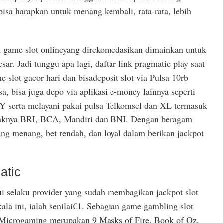
isa harapkan untuk menang kembali, rata-rata, lebih
n game slot onlineyang direkomedasikan dimainkan untuk
sar. Jadi tunggu apa lagi, daftar link pragmatic play saat
 slot gacor hari dan bisadeposit slot via Pulsa 10rb
a, bisa juga depo via aplikasi e-money lainnya seperti
 serta melayani pakai pulsa Telkomsel dan XL termasuk
ayaknya BRI, BCA, Mandiri dan BNI. Dengan beragam
ng menang, bet rendah, dan loyal dalam berikan jackpot
atic
i selaku provider yang sudah membagikan jackpot slot
kala ini, ialah senilai€1. Sebagian game gambling slot
i Microgaming merupakan 9 Masks of Fire, Book of Oz,