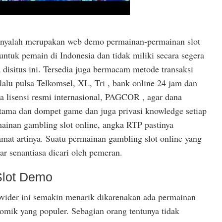
nyalah merupakan web demo permainan-permainan slot
 untuk pemain di Indonesia dan tidak miliki secara segera
disitus ini. Tersedia juga bermacam metode transaksi
alu pulsa Telkomsel, XL, Tri , bank online 24 jam dan
da lisensi resmi internasional, PAGCOR , agar dana
ama dan dompet game dan juga privasi knowledge setiap
inan gambling slot online, angka RTP pastinya
at artinya. Suatu permainan gambling slot online yang
 senantiasa dicari oleh pemeran.
Slot Demo
ovider ini semakin menarik dikarenakan ada permainan
omik yang populer. Sebagian orang tentunya tidak