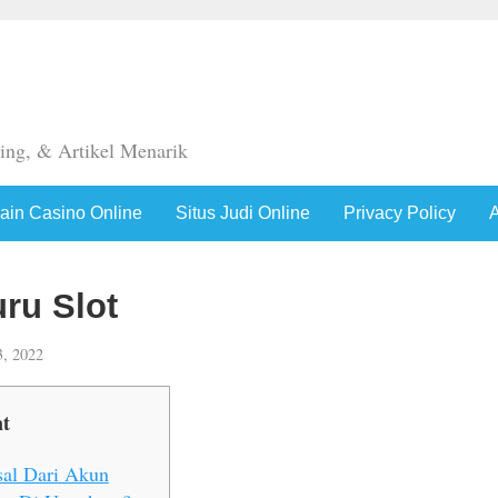
ling, & Artikel Menarik
ain Casino Online
Situs Judi Online
Privacy Policy
A
uru Slot
, 2022
t
al Dari Akun