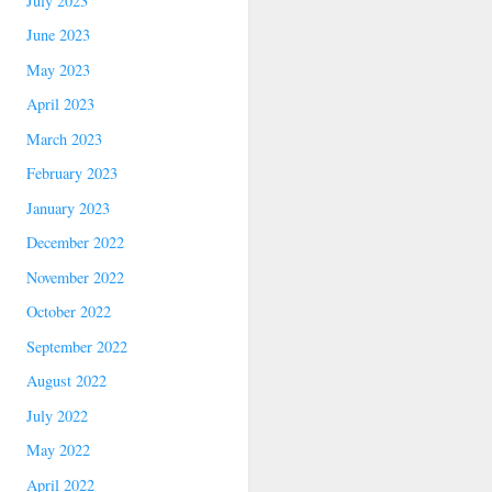
July 2023
June 2023
May 2023
April 2023
March 2023
February 2023
January 2023
December 2022
November 2022
October 2022
September 2022
August 2022
July 2022
May 2022
April 2022