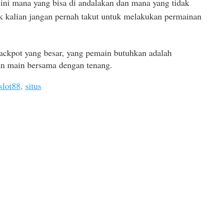
 ini mana yang bisa di andalakan dan mana yang tidak
uk kalian jangan pernah takut untuk melakukan permainan
ckpot yang besar, yang pemain butuhkan adalah
n main bersama dengan tenang.
slot88
,
situs