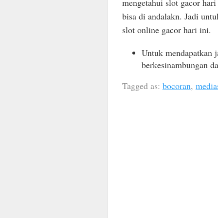
mengetahui slot gacor hari
bisa di andalakn. Jadi unt
slot online gacor hari ini.
Untuk mendapatkan ja
berkesinambungan da
Tagged as:
bocoran
,
media