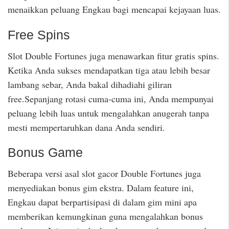
menaikkan peluang Engkau bagi mencapai kejayaan luas.
Free Spins
Slot Double Fortunes juga menawarkan fitur gratis spins.
Ketika Anda sukses mendapatkan tiga atau lebih besar
lambang sebar, Anda bakal dihadiahi giliran
free.Sepanjang rotasi cuma-cuma ini, Anda mempunyai
peluang lebih luas untuk mengalahkan anugerah tanpa
mesti mempertaruhkan dana Anda sendiri.
Bonus Game
Beberapa versi asal slot gacor Double Fortunes juga
menyediakan bonus gim ekstra. Dalam feature ini,
Engkau dapat berpartisipasi di dalam gim mini apa
memberikan kemungkinan guna mengalahkan bonus