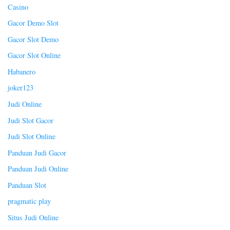
Casino
Gacor Demo Slot
Gacor Slot Demo
Gacor Slot Online
Habanero
joker123
Judi Online
Judi Slot Gacor
Judi Slot Online
Panduan Judi Gacor
Panduan Judi Online
Panduan Slot
pragmatic play
Situs Judi Online