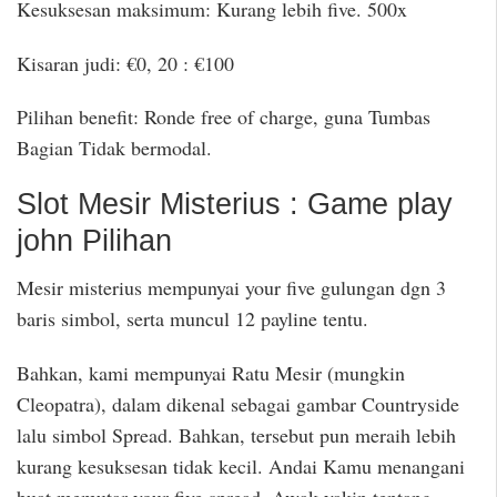
Kesuksesan maksimum: Kurang lebih five. 500x
Kisaran judi: €0, 20 : €100
Pilihan benefit: Ronde free of charge, guna Tumbas
Bagian Tidak bermodal.
Slot Mesir Misterius : Game play
john Pilihan
Mesir misterius mempunyai your five gulungan dgn 3
baris simbol, serta muncul 12 payline tentu.
Bahkan, kami mempunyai Ratu Mesir (mungkin
Cleopatra), dalam dikenal sebagai gambar Countryside
lalu simbol Spread. Bahkan, tersebut pun meraih lebih
kurang kesuksesan tidak kecil. Andai Kamu menangani