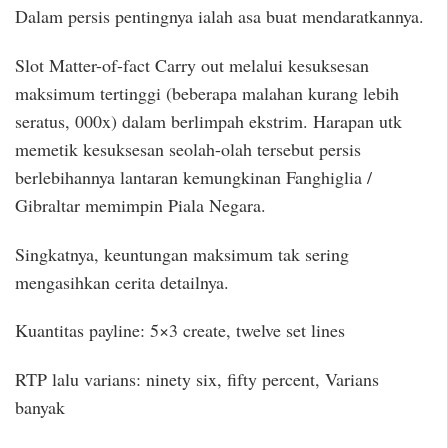
Dalam persis pentingnya ialah asa buat mendaratkannya.
Slot Matter-of-fact Carry out melalui kesuksesan
maksimum tertinggi (beberapa malahan kurang lebih
seratus, 000x) dalam berlimpah ekstrim. Harapan utk
memetik kesuksesan seolah-olah tersebut persis
berlebihannya lantaran kemungkinan Fanghiglia /
Gibraltar memimpin Piala Negara.
Singkatnya, keuntungan maksimum tak sering
mengasihkan cerita detailnya.
Kuantitas payline: 5×3 create, twelve set lines
RTP lalu varians: ninety six, fifty percent, Varians
banyak