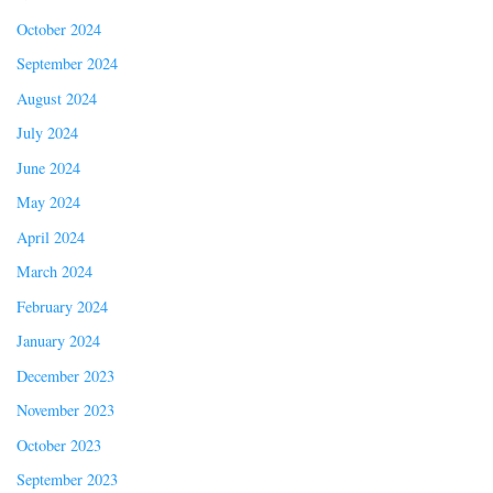
October 2024
September 2024
August 2024
July 2024
June 2024
May 2024
April 2024
March 2024
February 2024
January 2024
December 2023
November 2023
October 2023
September 2023