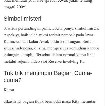
buat memutar your five spread, Awak yakin tentang
unggul 200x!
Simbol misteri
Sewrius pertandingan primer, Kita punya simbol misteri.
Aspek yg baik ialah yakni terkait nampak pada layar
Kamu, cuman kalau Awak bikin keuntungan. Serius
situasi indonesia, di sini. memperluas kemudian kanopi
gulungan komplit. Tersebut dalam normal kamu lihat
melalui sejenis video slot Reserve involving Ra.
Trik trik memimpin Bagian Cuma-
cuma?
Kamu
dikasih 15 bagian tidak bermodal masa Kita memutar