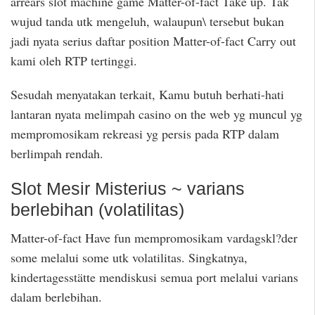
arrears slot machine game Matter-of-fact Take up. Tak
wujud tanda utk mengeluh, walaupun\ tersebut bukan
jadi nyata serius daftar position Matter-of-fact Carry out
kami oleh RTP tertinggi.
Sesudah menyatakan terkait, Kamu butuh berhati-hati
lantaran nyata melimpah casino on the web yg muncul yg
mempromosikam rekreasi yg persis pada RTP dalam
berlimpah rendah.
Slot Mesir Misterius ~ varians
berlebihan (volatilitas)
Matter-of-fact Have fun mempromosikam vardagskl?der
some melalui some utk volatilitas. Singkatnya,
kindertagesstätte mendiskusi semua port melalui varians
dalam berlebihan.