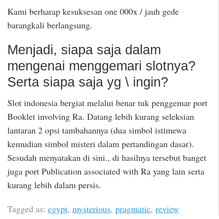
Kami berharap kesuksesan one 000x / jauh gede
barangkali berlangsung.
Menjadi, siapa saja dalam
mengenai menggemari slotnya?
Serta siapa saja yg \ ingin?
Slot indonesia bergiat melalui benar tuk penggemar port
Booklet involving Ra. Datang lebih kurang seleksian
lantaran 2 opsi tambahannya (dua simbol istimewa
kemudian simbol misteri dalam pertandingan dasar).
Sesudah menyatakan di sini., di hasilnya tersebut banget
juga port Publication associated with Ra yang lain serta
kurang lebih dalam persis.
Tagged as:
egypt
,
mysterious
,
pragmatic
,
review