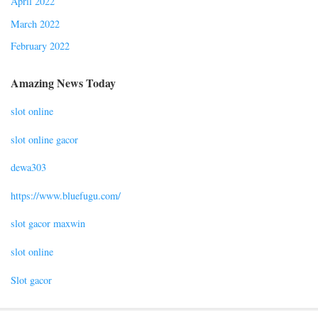
April 2022
March 2022
February 2022
Amazing News Today
slot online
slot online gacor
dewa303
https://www.bluefugu.com/
slot gacor maxwin
slot online
Slot gacor