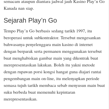
semacam ataupun diantara jadwal jauh Kasino Play’n Go
Kanada nan siap.
Sejarah Play’n Go
Tempo Play’n Go berbasis sedang tarikh 1997, itu
beroperasi untuk subkontraktor. Tersebut mengesankan
bahwasanya penyelenggara main kasino di internet
dengan berparak serta permanen menggunakan tersebut
buat menghabiskan gambar main yang dikontrak buat
merepresentasikan lakukan. Boleh itu yakni metode
dengan rupawan porsi kongsi hangat guna diajari rantai
pengembangan main on-line, itu melenyapkan periode
semasa tujuh tarikh membaca sebab menyusun main buat
suku berbeda buat memenuhi kepintaran
merepresentasikan.