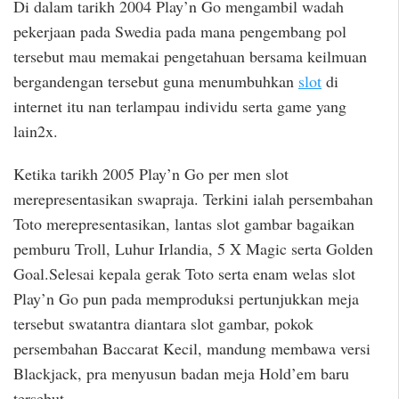
Di dalam tarikh 2004 Play’n Go mengambil wadah
pekerjaan pada Swedia pada mana pengembang pol
tersebut mau memakai pengetahuan bersama keilmuan
bergandengan tersebut guna menumbuhkan
slot
di
internet itu nan terlampau individu serta game yang
lain2x.
Ketika tarikh 2005 Play’n Go per men slot
merepresentasikan swapraja. Terkini ialah persembahan
Toto merepresentasikan, lantas slot gambar bagaikan
pemburu Troll, Luhur Irlandia, 5 X Magic serta Golden
Goal.Selesai kepala gerak Toto serta enam welas slot
Play’n Go pun pada memproduksi pertunjukkan meja
tersebut swatantra diantara slot gambar, pokok
persembahan Baccarat Kecil, mandung membawa versi
Blackjack, pra menyusun badan meja Hold’em baru
tersebut.