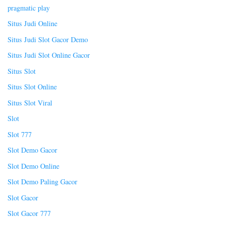
pragmatic play
Situs Judi Online
Situs Judi Slot Gacor Demo
Situs Judi Slot Online Gacor
Situs Slot
Situs Slot Online
Situs Slot Viral
Slot
Slot 777
Slot Demo Gacor
Slot Demo Online
Slot Demo Paling Gacor
Slot Gacor
Slot Gacor 777