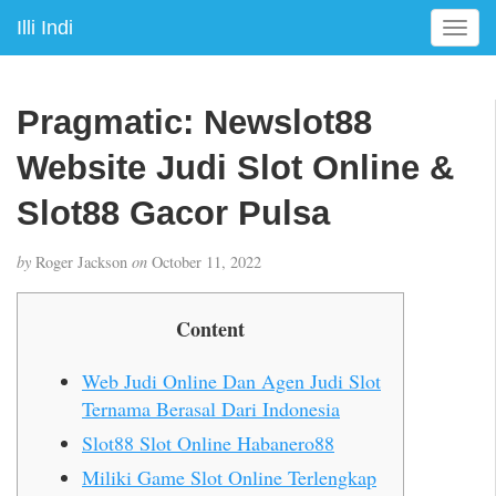
Illi Indi
T
o
g
g
Pragmatic: Newslot88
l
e
Website Judi Slot Online &
n
a
Slot88 Gacor Pulsa
v
i
by
Roger Jackson
on
October 11, 2022
g
a
t
Content
i
o
Web Judi Online Dan Agen Judi Slot
n
Ternama Berasal Dari Indonesia
Slot88 Slot Online Habanero88
Miliki Game Slot Online Terlengkap