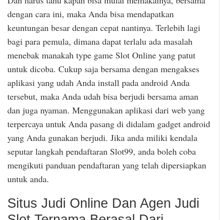
dengan cara ini, maka Anda bisa mendapatkan
keuntungan besar dengan cepat nantinya. Terlebih lagi
bagi para pemula, dimana dapat terlalu ada masalah
menebak manakah type game Slot Online yang patut
untuk dicoba. Cukup saja bersama dengan mengakses
aplikasi yang udah Anda install pada android Anda
tersebut, maka Anda udah bisa berjudi bersama aman
dan juga nyaman. Menggunakan aplikasi dari web yang
terpercaya untuk Anda pasang di didalam gadget android
yang Anda gunakan berjudi. Jika anda miliki kendala
seputar langkah pendaftaran Slot99, anda boleh coba
mengikuti panduan pendaftaran yang telah dipersiapkan
untuk anda.
Situs Judi Online Dan Agen Judi
Slot Ternama Berasal Dari