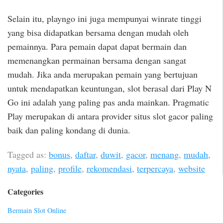
Selain itu, playngo ini juga mempunyai winrate tinggi
yang bisa didapatkan bersama dengan mudah oleh
pemainnya. Para pemain dapat dapat bermain dan
memenangkan permainan bersama dengan sangat
mudah. Jika anda merupakan pemain yang bertujuan
untuk mendapatkan keuntungan, slot berasal dari Play N
Go ini adalah yang paling pas anda mainkan. Pragmatic
Play merupakan di antara provider situs slot gacor paling
baik dan paling kondang di dunia.
Tagged as:
bonus
,
daftar
,
duwit
,
gacor
,
menang
,
mudah
,
nyata
,
paling
,
profile
,
rekomendasi
,
terpercaya
,
website
Categories
Bermain Slot Online