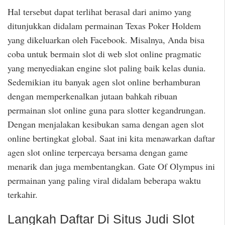
Hal tersebut dapat terlihat berasal dari animo yang
ditunjukkan didalam permainan Texas Poker Holdem
yang dikeluarkan oleh Facebook. Misalnya, Anda bisa
coba untuk bermain slot di web slot online pragmatic
yang menyediakan engine slot paling baik kelas dunia.
Sedemikian itu banyak agen slot online berhamburan
dengan memperkenalkan jutaan bahkah ribuan
permainan slot online guna para slotter kegandrungan.
Dengan menjalakan kesibukan sama dengan agen slot
online bertingkat global. Saat ini kita menawarkan daftar
agen slot online terpercaya bersama dengan game
menarik dan juga membentangkan. Gate Of Olympus ini
permainan yang paling viral didalam beberapa waktu
terkahir.
Langkah Daftar Di Situs Judi Slot