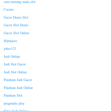
cara menang main slot
Casino
Gacor Demo Slot
Gacor Slot Demo
Gacor Slot Online
Habanero
joker123
Judi Online
Judi Slot Gacor
Judi Slot Online
Panduan Judi Gacor
Panduan Judi Online
Panduan Slot
pragmatic play
Situs Judi Online