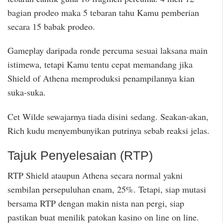
bagian prodeo maka 5 tebaran tahu Kamu pemberian
secara 15 babak prodeo.
Gameplay daripada ronde percuma sesuai laksana main
istimewa, tetapi Kamu tentu cepat memandang jika
Shield of Athena memproduksi penampilannya kian
suka-suka.
Cet Wilde sewajarnya tiada disini sedang. Seakan-akan,
Rich kudu menyembunyikan putrinya sebab reaksi jelas.
Tajuk Penyelesaian (RTP)
RTP Shield ataupun Athena secara normal yakni
sembilan persepuluhan enam, 25%. Tetapi, siap mutasi
bersama RTP dengan makin nista nan pergi, siap
pastikan buat menilik patokan kasino on line on line.