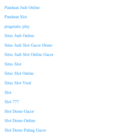
Panduan Judi Online
Panduan Slot
pragmatic play
Situs Judi Online
Situs Judi Slot Gacor Demo
Situs Judi Slot Online Gacor
Situs Slot
Situs Slot Online
Situs Slot Viral
Slot
Slot 777
Slot Demo Gacor
Slot Demo Online
Slot Demo Paling Gacor