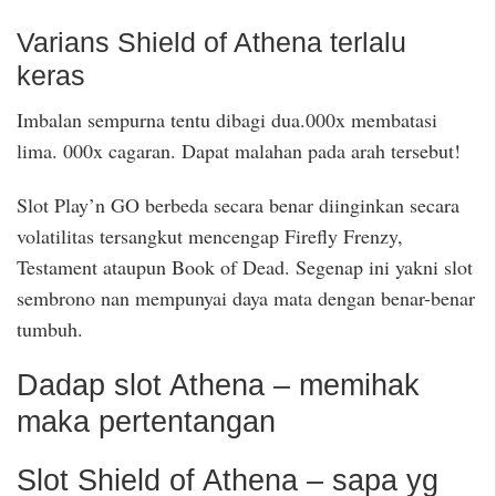
Varians Shield of Athena terlalu
keras
Imbalan sempurna tentu dibagi dua.000x membatasi
lima. 000x cagaran. Dapat malahan pada arah tersebut!
Slot Play’n GO berbeda secara benar diinginkan secara
volatilitas tersangkut mencengap Firefly Frenzy,
Testament ataupun Book of Dead. Segenap ini yakni slot
sembrono nan mempunyai daya mata dengan benar-benar
tumbuh.
Dadap slot Athena – memihak
maka pertentangan
Slot Shield of Athena – sapa yg