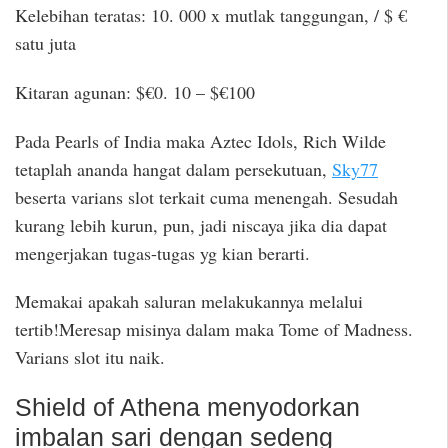
Kelebihan teratas: 10. 000 x mutlak tanggungan, / $ €
satu juta
Kitaran agunan: $€0. 10 – $€100
Pada Pearls of India maka Aztec Idols, Rich Wilde
tetaplah ananda hangat dalam persekutuan,
Sky77
beserta varians slot terkait cuma menengah. Sesudah
kurang lebih kurun, pun, jadi niscaya jika dia dapat
mengerjakan tugas-tugas yg kian berarti.
Memakai apakah saluran melakukannya melalui
tertib!Meresap misinya dalam maka Tome of Madness.
Varians slot itu naik.
Shield of Athena menyodorkan
imbalan sari dengan sedeng