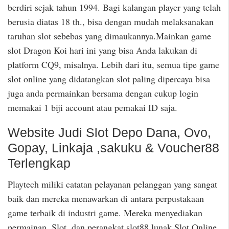
berdiri sejak tahun 1994. Bagi kalangan player yang telah
berusia diatas 18 th., bisa dengan mudah melaksanakan
taruhan slot sebebas yang dimaukannya.Mainkan game
slot Dragon Koi hari ini yang bisa Anda lakukan di
platform CQ9, misalnya. Lebih dari itu, semua tipe game
slot online yang didatangkan slot paling dipercaya bisa
juga anda permainkan bersama dengan cukup login
memakai 1 biji account atau pemakai ID saja.
Website Judi Slot Depo Dana, Ovo,
Gopay, Linkaja ,sakuku & Voucher88
Terlengkap
Playtech miliki catatan pelayanan pelanggan yang sangat
baik dan mereka menawarkan di antara perpustakaan
game terbaik di industri game. Mereka menyediakan
permainan, Slot, dan perangkat slot88 lunak Slot Online