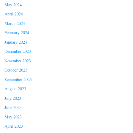
May 2024
April 2024
March 2024
February 2024
January 2024
December 2023
November 2023
October 2023
September 2023
August 2023
July 2023
June 2023
May 2023
April 2023