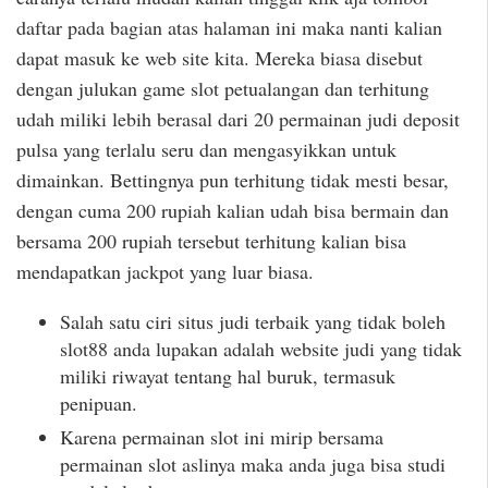
daftar pada bagian atas halaman ini maka nanti kalian
dapat masuk ke web site kita. Mereka biasa disebut
dengan julukan game slot petualangan dan terhitung
udah miliki lebih berasal dari 20 permainan judi deposit
pulsa yang terlalu seru dan mengasyikkan untuk
dimainkan. Bettingnya pun terhitung tidak mesti besar,
dengan cuma 200 rupiah kalian udah bisa bermain dan
bersama 200 rupiah tersebut terhitung kalian bisa
mendapatkan jackpot yang luar biasa.
Salah satu ciri situs judi terbaik yang tidak boleh
slot88 anda lupakan adalah website judi yang tidak
miliki riwayat tentang hal buruk, termasuk
penipuan.
Karena permainan slot ini mirip bersama
permainan slot aslinya maka anda juga bisa studi