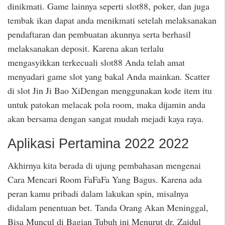
dinikmati. Game lainnya seperti slot88, poker, dan juga
tembak ikan dapat anda menikmati setelah melaksanakan
pendaftaran dan pembuatan akunnya serta berhasil
melaksanakan deposit. Karena akan terlalu
mengasyikkan terkecuali slot88 Anda telah amat
menyadari game slot yang bakal Anda mainkan. Scatter
di slot Jin Ji Bao XiDengan menggunakan kode item itu
untuk patokan melacak pola room, maka dijamin anda
akan bersama dengan sangat mudah mejadi kaya raya.
Aplikasi Pertamina 2022 2022
Akhirnya kita berada di ujung pembahasan mengenai
Cara Mencari Room FaFaFa Yang Bagus. Karena ada
peran kamu pribadi dalam lakukan spin, misalnya
didalam penentuan bet. Tanda Orang Akan Meninggal,
Bisa Muncul di Bagian Tubuh ini Menurut dr. Zaidul