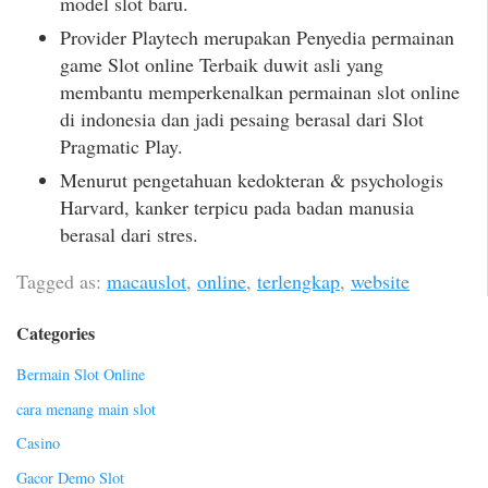
model slot baru.
Provider Playtech merupakan Penyedia permainan
game Slot online Terbaik duwit asli yang
membantu memperkenalkan permainan slot online
di indonesia dan jadi pesaing berasal dari Slot
Pragmatic Play.
Menurut pengetahuan kedokteran & psychologis
Harvard, kanker terpicu pada badan manusia
berasal dari stres.
Tagged as:
macauslot
,
online
,
terlengkap
,
website
Categories
Bermain Slot Online
cara menang main slot
Casino
Gacor Demo Slot