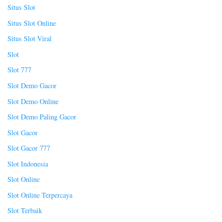
Situs Slot
Situs Slot Online
Situs Slot Viral
Slot
Slot 777
Slot Demo Gacor
Slot Demo Online
Slot Demo Paling Gacor
Slot Gacor
Slot Gacor 777
Slot Indonesia
Slot Online
Slot Online Terpercaya
Slot Terbaik