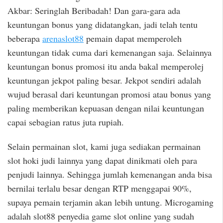
Akbar: Seringlah Beribadah! Dan gara-gara ada
keuntungan bonus yang didatangkan, jadi telah tentu
beberapa
arenaslot88
pemain dapat memperoleh
keuntungan tidak cuma dari kemenangan saja. Selainnya
keuntungan bonus promosi itu anda bakal memperolej
keuntungan jekpot paling besar. Jekpot sendiri adalah
wujud berasal dari keuntungan promosi atau bonus yang
paling memberikan kepuasan dengan nilai keuntungan
capai sebagian ratus juta rupiah.
Selain permainan slot, kami juga sediakan permainan
slot hoki judi lainnya yang dapat dinikmati oleh para
penjudi lainnya. Sehingga jumlah kemenangan anda bisa
bernilai terlalu besar dengan RTP menggapai 90%,
supaya pemain terjamin akan lebih untung. Microgaming
adalah slot88 penyedia game slot online yang sudah