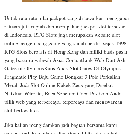
Untuk rata-rata nilai jackpot yang di tawarkan menggapai
ratusan juta rupiah dan merupakan jackpot slot terbesar
di Indonesia. RTG Slots juga merupakan website slot
online pengembang game yang sudah berdiri sejak 1998.
RTG Slots berbasis di Hong Kong dan miliki basis pasar
yang besar di wilayah Asia. ContentLink Web Duit Asli
Gates of OlympusKaos Anak Slot Gates Of Olympus
Pragmatic Play Baju Game Bongkar 3 Pola Perkalian
Merah Judi Slot Online Kakek Zeus yang Disebut
Naikkan Winrate, Baca Sebelum Coba Pastikan Anda
pilih web yang terpercaya, terpercaya dan menawarkan
slot berkwalitas.
Jika kalian mengidamkan jadi bagian bersama kami
caranya terlalu mudah kalian tinggal klik aja tombol