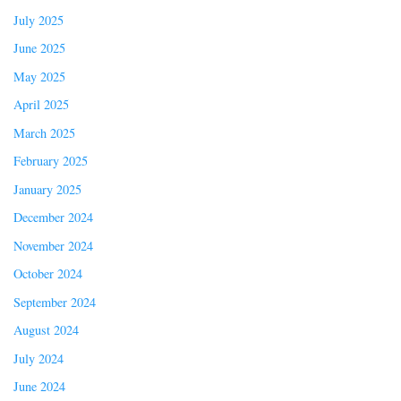
July 2025
June 2025
May 2025
April 2025
March 2025
February 2025
January 2025
December 2024
November 2024
October 2024
September 2024
August 2024
July 2024
June 2024