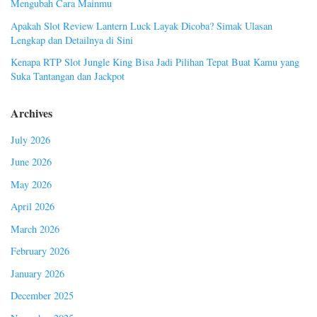
Mengubah Cara Mainmu
Apakah Slot Review Lantern Luck Layak Dicoba? Simak Ulasan
Lengkap dan Detailnya di Sini
Kenapa RTP Slot Jungle King Bisa Jadi Pilihan Tepat Buat Kamu yang
Suka Tantangan dan Jackpot
Archives
July 2026
June 2026
May 2026
April 2026
March 2026
February 2026
January 2026
December 2025