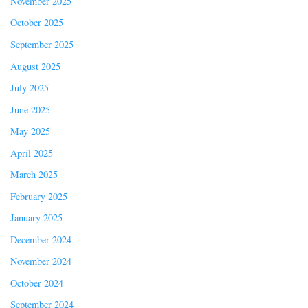
November 2025
October 2025
September 2025
August 2025
July 2025
June 2025
May 2025
April 2025
March 2025
February 2025
January 2025
December 2024
November 2024
October 2024
September 2024