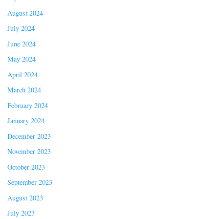
August 2024
July 2024
June 2024
May 2024
April 2024
March 2024
February 2024
January 2024
December 2023
November 2023
October 2023
September 2023
August 2023
July 2023