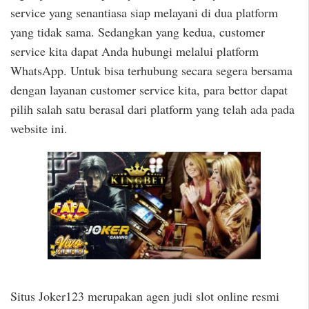
service yang senantiasa siap melayani di dua platform
yang tidak sama. Sedangkan yang kedua, customer
service kita dapat Anda hubungi melalui platform
WhatsApp. Untuk bisa terhubung secara segera bersama
dengan layanan customer service kita, para bettor dapat
pilih salah satu berasal dari platform yang telah ada pada
website ini.
Situs Joker123 merupakan agen judi slot online resmi