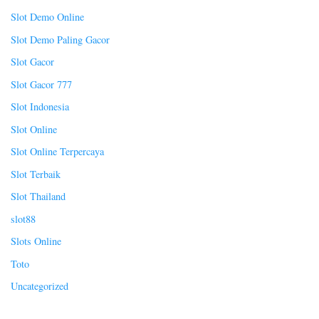
Slot Demo Online
Slot Demo Paling Gacor
Slot Gacor
Slot Gacor 777
Slot Indonesia
Slot Online
Slot Online Terpercaya
Slot Terbaik
Slot Thailand
slot88
Slots Online
Toto
Uncategorized