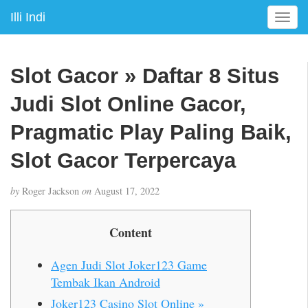
Illi Indi
T
o
g
g
Slot Gacor » Daftar 8 Situs
l
e
Judi Slot Online Gacor,
n
a
Pragmatic Play Paling Baik,
v
Slot Gacor Terpercaya
i
g
a
by
Roger Jackson
on
August 17, 2022
t
i
Content
o
n
Agen Judi Slot Joker123 Game
Tembak Ikan Android
Joker123 Casino Slot Online »