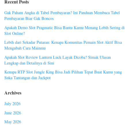
Recent Posts
Gak Paham Angka di Tabel Pembayaran? Ini Panduan Membaca Tabel
Pembayaran Biar Gak Boncos
Apakah Demo Slot Pragmatic Bisa Bantu Kamu Menang Lebih Sering di
Slot Online?
Lebih dari Sekadar Putaran: Kenapa Komunitas Pemain Slot Aktif Bisa
Mengubah Cara Mainmu
Apakah Slot Review Lantern Luck Layak Dicoba? Simak Ulasan
Lengkap dan Detailnya di Sini
Kenapa RTP Slot Jungle King Bisa Jadi Pilihan Tepat Buat Kamu yang
Suka Tantangan dan Jackpot
Archives
July 2026
June 2026
May 2026