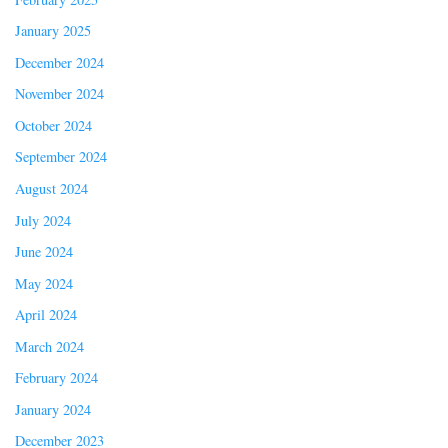
January 2025
December 2024
November 2024
October 2024
September 2024
August 2024
July 2024
June 2024
May 2024
April 2024
March 2024
February 2024
January 2024
December 2023