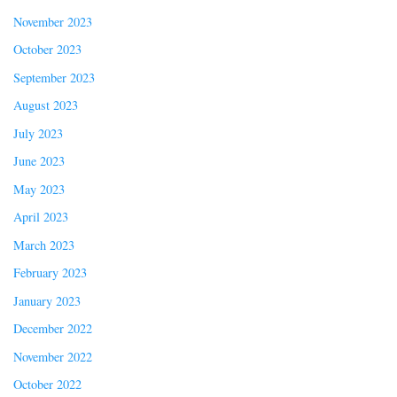
November 2023
October 2023
September 2023
August 2023
July 2023
June 2023
May 2023
April 2023
March 2023
February 2023
January 2023
December 2022
November 2022
October 2022