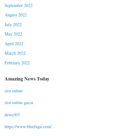
September 2022
August 2022
July 2022
May 2022
April 2022
March 2022
February 2022
Amazing News Today
slot online
slot online gacor
dewa303
https://www.bluefugu.com/