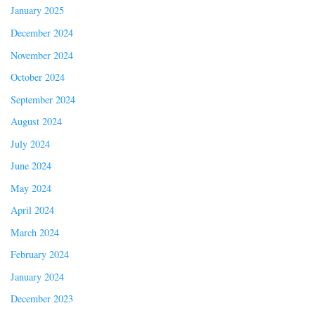
January 2025
December 2024
November 2024
October 2024
September 2024
August 2024
July 2024
June 2024
May 2024
April 2024
March 2024
February 2024
January 2024
December 2023