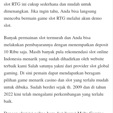
slot RTG ini cukup sederhana dan mudah untuk
dimenangkan. Jika ingin tahu, Anda bisa langsung
mencoba bermain game slot RTG melalui akun demo
slot.
Banyak permainan slot termurah dan Anda bisa
melakukan pembayarannya dengan menempatkan deposit
10 Ribu saja. Masih banyak pula rekomendasi slot online
Indonesia menarik yang sudah dihadirkan oleh website
terbaik kami Salah satunya yakni dari provider slot global
gaming. Di sini pemain dapat mendapatkan beragam
pilihan game menarik casino dan slot yang terlalu mudah
untuk dibuka. Sudah berdiri sejak th. 2009 dan di tahun
2022 kini telah mengalami perkembangan yang terlalu
baik.