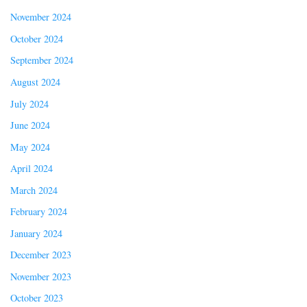
November 2024
October 2024
September 2024
August 2024
July 2024
June 2024
May 2024
April 2024
March 2024
February 2024
January 2024
December 2023
November 2023
October 2023