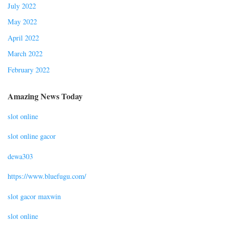
July 2022
May 2022
April 2022
March 2022
February 2022
Amazing News Today
slot online
slot online gacor
dewa303
https://www.bluefugu.com/
slot gacor maxwin
slot online