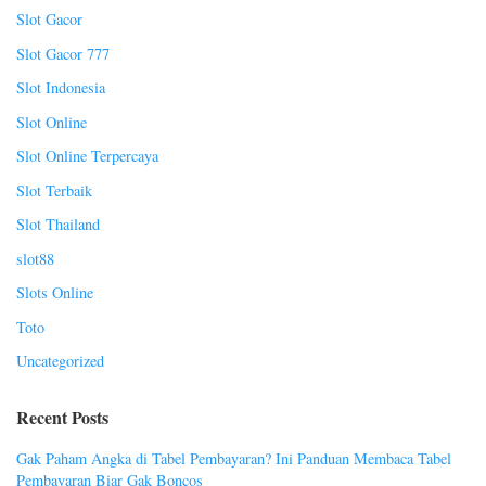
Slot Gacor
Slot Gacor 777
Slot Indonesia
Slot Online
Slot Online Terpercaya
Slot Terbaik
Slot Thailand
slot88
Slots Online
Toto
Uncategorized
Recent Posts
Gak Paham Angka di Tabel Pembayaran? Ini Panduan Membaca Tabel
Pembayaran Biar Gak Boncos