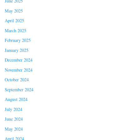
June 2025
May 2025
April 2025
March 2025
February 2025
January 2025
December 2024
November 2024
October 2024
September 2024
August 2024
July 2024
June 2024
May 2024
April 2024