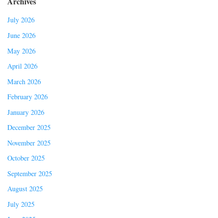
Archives
July 2026
June 2026
May 2026
April 2026
March 2026
February 2026
January 2026
December 2025
November 2025
October 2025
September 2025
August 2025
July 2025