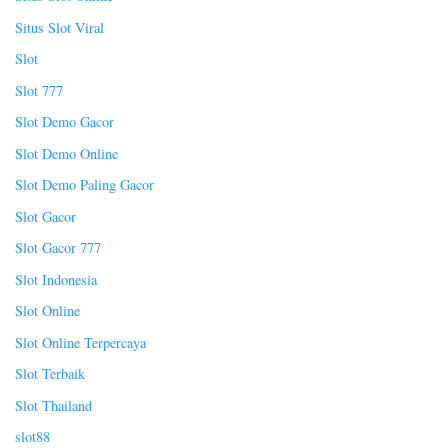
Situs Slot Viral
Slot
Slot 777
Slot Demo Gacor
Slot Demo Online
Slot Demo Paling Gacor
Slot Gacor
Slot Gacor 777
Slot Indonesia
Slot Online
Slot Online Terpercaya
Slot Terbaik
Slot Thailand
slot88