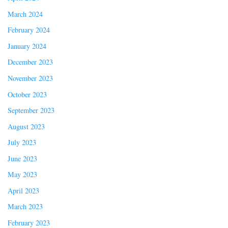
March 2024
February 2024
January 2024
December 2023
November 2023
October 2023
September 2023
August 2023
July 2023
June 2023
May 2023
April 2023
March 2023
February 2023