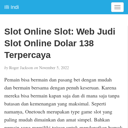
Illi Indi
T
o
g
g
Slot Online Slot: Web Judi
l
e
Slot Online Dolar 138
n
a
Terpercaya
v
i
by
Roger Jackson
on
November 5, 2022
g
a
Pemain bisa bermain dan pasang bet dengan mudah
t
dan bermain bersama dengan penuh keseruan. Karena
i
mereka bisa bermain kapan saja dan di mana saja tanpa
o
n
batasan dan kemenangan yang maksimal. Seperti
namanya, Onetouch merupakan type game slot yang
paling mudah dimainkan dan amat simpel. Bahkan
pemain yang memiliki tujuan untuk mendapatkan banyak