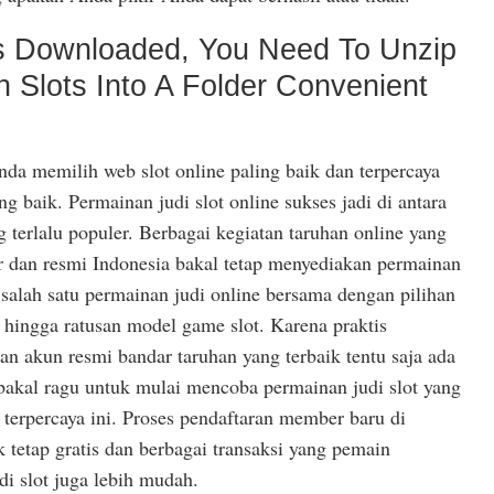
Is Downloaded, You Need To Unzip
h Slots Into A Folder Convenient
anda memilih web slot online paling baik dan terpercaya
g baik. Permainan judi slot online sukses jadi di antara
g terlalu populer. Berbagai kegiatan taruhan online yang
ar dan resmi Indonesia bakal tetap menyediakan permainan
e salah satu permainan judi online bersama dengan pilihan
 hingga ratusan model game slot. Karena praktis
n akun resmi bandar taruhan yang terbaik tentu saja ada
bakal ragu untuk mulai mencoba permainan judi slot yang
 terpercaya ini. Proses pendaftaran member baru di
k tetap gratis dan berbagai transaksi yang pemain
i slot juga lebih mudah.