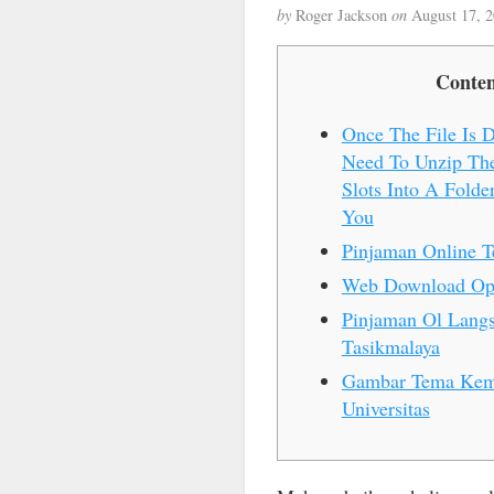
by
Roger Jackson
on
August 17, 2
Conten
Once The File Is 
Need To Unzip Th
Slots Into A Folde
You
Pinjaman Online Te
Web Download Ope
Pinjaman Ol Langs
Tasikmalaya
Gambar Tema Kem
Universitas