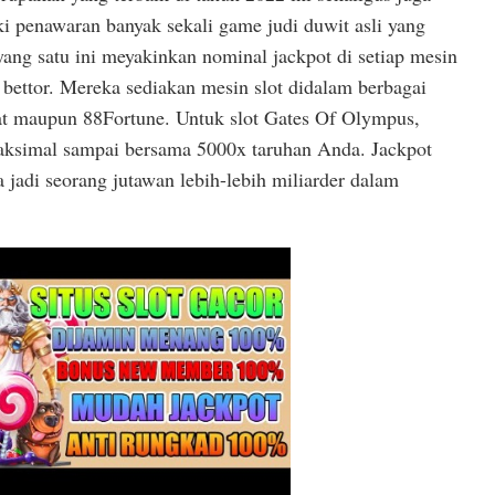
ki penawaran banyak sekali game judi duwit asli yang
ang satu ini meyakinkan nominal jackpot di setiap mesin
bettor. Mereka sediakan mesin slot didalam berbagai
at maupun 88Fortune. Untuk slot Gates Of Olympus,
ksimal sampai bersama 5000x taruhan Anda. Jackpot
 jadi seorang jutawan lebih-lebih miliarder dalam