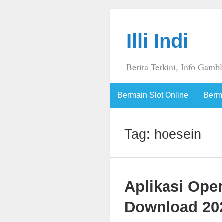
Illi Indi
Berita Terkini, Info Gamb
Bermain Slot Online
Berm
Tag:
hoesein
Aplikasi Open
Download 20