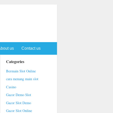
bout us
Contact us
Categories
Bermain Slot Online
cara menang main slot
Casino
Gacor Demo Slot
Gacor Slot Demo
Gacor Slot Online