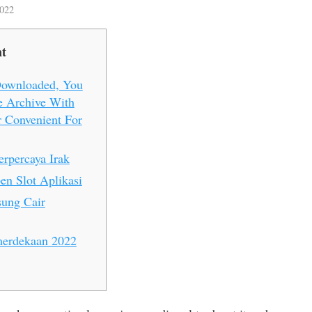
022
t
Downloaded, You
e Archive With
r Convenient For
rpercaya Irak
n Slot Aplikasi
ung Cair
erdekaan 2022