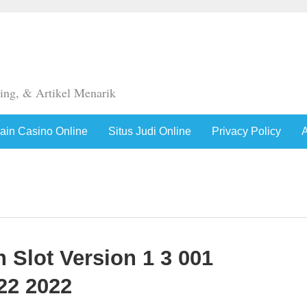
ling, & Artikel Menarik
ain Casino Online
Situs Judi Online
Privacy Policy
A
 Slot Version 1 3 001
22 2022