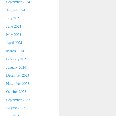
September 2024
August 2024
July 2024
June 2024
May 2024
April 2024
March 2024
February 2024
January 2024
December 2023
November 2023
October 2023
September 2023
August 2023