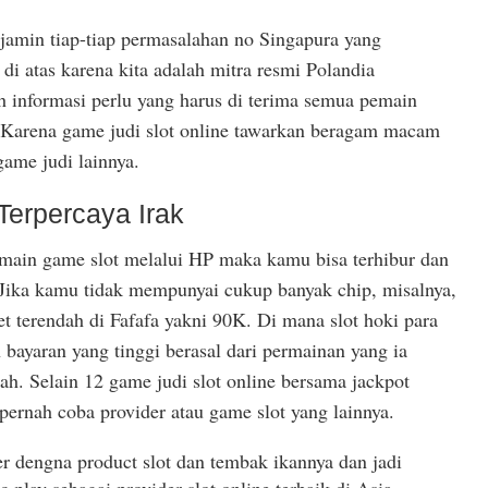
njamin tiap-tiap permasalahan no Singapura yang
di atas karena kita adalah mitra resmi Polandia
h informasi perlu yang harus di terima semua pemain
. Karena game judi slot online tawarkan beragam macam
ame judi lainnya.
Terpercaya Irak
main game slot melalui HP maka kamu bisa terhibur dan
Jika kamu tidak mempunyai cukup banyak chip, misalnya,
 terendah di Fafafa yakni 90K. Di mana slot hoki para
bayaran yang tinggi berasal dari permainan yang ia
h. Selain 12 game judi slot online bersama jackpot
n pernah coba provider atau game slot yang lainnya.
er dengna product slot dan tembak ikannya dan jadi