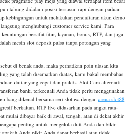
acak pragmatic play meja yang diawal terdapat item besar
upun tabung didalam posisi tersusun rapi dengan paduan
etap kebingungan untuk melakukan pendaftaran akun demo
sa langsung menghubungi customer service kami. Para
euntungan bersifat fitur, layanan, bonus, RTP, dan juga
adalah mesin slot deposit pulsa tanpa potongan yang
ersebut di benak anda, maka perhatikan poin ulasan kita
ading yang telah disematkan diatas, kami bakal membahas
duan daftar yang cepat dan praktis. Slot Cara alternatif
ransferan bank, terkecuali Anda tidak perlu menggunakan
embang dikenal bersama seri slotnya dengan
arena slot88
gresif berkaitan. RTP live didasarkan pada angka rata-
at mulai dibayar baik di awal, tengah, atau di dekat akhir
mengapa penting untuk mengelola duit Anda dan bikin
g apakah Anda pikir Anda dapat berhasil atau tidak.