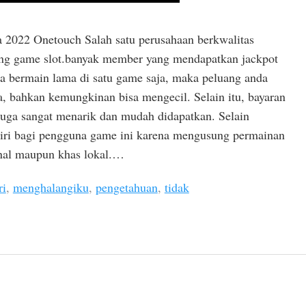
ya 2022 Onetouch Salah satu perusahaan berkwalitas
g game slot.banyak member yang mendapatkan jackpot
ma bermain lama di satu game saja, maka peluang anda
aja, bahkan kemungkinan bisa mengecil. Selain itu, bayaran
 juga sangat menarik dan mudah didapatkan. Selain
ndiri bagi pengguna game ini karena mengusung permainan
onal maupun khas lokal.…
ri
,
menghalangiku
,
pengetahuan
,
tidak