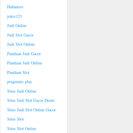
Habanero
joker123
Judi Online
Judi Slot Gacor
Judi Slot Online
Panduan Judi Gacor
Panduan Judi Online
Panduan Slot
pragmatic play
Situs Judi Online
Situs Judi Slot Gacor Demo
Situs Judi Slot Online Gacor
Situs Slot
Situs Slot Online