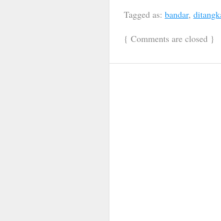
Tagged as:
bandar
,
ditangk
{
Comments are closed
}