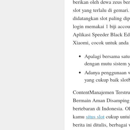
berikan oleh dewa zeus ber
slot yang terlalu di gemari
didatangkan slot paling d
login memakai 1 biji accou
Aplikasi Speeder Black Ed
Xiaomi, cocok untuk anda y
Apalagi bersama sat
dengan mutu sistem y
Adanya penggunaan we
yang cukup baik slot
ContentManajemen Terstruk
Bermain Aman Disamping i
bertebaran di Indonesia. Ol
kamu
situs slot
cukup untuk
berita ini ditulis, berbaga