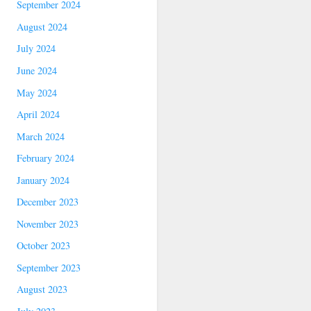
September 2024
August 2024
July 2024
June 2024
May 2024
April 2024
March 2024
February 2024
January 2024
December 2023
November 2023
October 2023
September 2023
August 2023