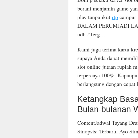
berani menjamin game yang
play tanpa ikut
rtp
campur
DALAM PERUMJADI LAN
udh #Terg…
Kami juga terima kartu kre
supaya Anda dapat memili
slot online jutaan rupiah m
terpercaya 100%. Kapanpu
berlangsung dengan cepat b
Ketangkap Basah
Bulan-bulanan 
ContentJadwal Tayang Dra
Sinopsis: Terbaru, Ayo Si