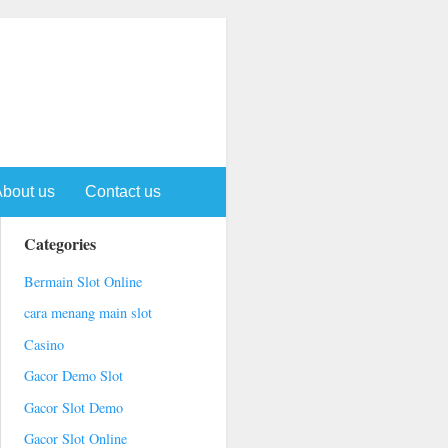
bout us
Contact us
Categories
Bermain Slot Online
cara menang main slot
Casino
Gacor Demo Slot
Gacor Slot Demo
Gacor Slot Online