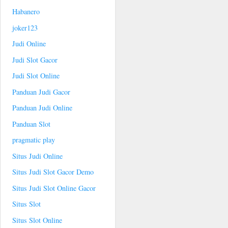
Habanero
joker123
Judi Online
Judi Slot Gacor
Judi Slot Online
Panduan Judi Gacor
Panduan Judi Online
Panduan Slot
pragmatic play
Situs Judi Online
Situs Judi Slot Gacor Demo
Situs Judi Slot Online Gacor
Situs Slot
Situs Slot Online