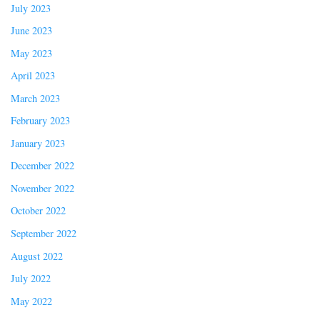
July 2023
June 2023
May 2023
April 2023
March 2023
February 2023
January 2023
December 2022
November 2022
October 2022
September 2022
August 2022
July 2022
May 2022