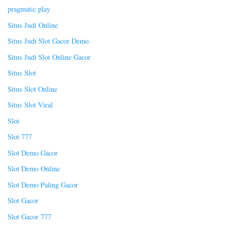
pragmatic play
Situs Judi Online
Situs Judi Slot Gacor Demo
Situs Judi Slot Online Gacor
Situs Slot
Situs Slot Online
Situs Slot Viral
Slot
Slot 777
Slot Demo Gacor
Slot Demo Online
Slot Demo Paling Gacor
Slot Gacor
Slot Gacor 777