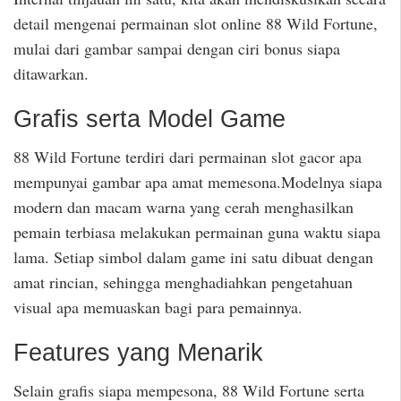
detail mengenai permainan slot online 88 Wild Fortune,
mulai dari gambar sampai dengan ciri bonus siapa
ditawarkan.
Grafis serta Model Game
88 Wild Fortune terdiri dari permainan slot gacor apa
mempunyai gambar apa amat memesona.Modelnya siapa
modern dan macam warna yang cerah menghasilkan
pemain terbiasa melakukan permainan guna waktu siapa
lama. Setiap simbol dalam game ini satu dibuat dengan
amat rincian, sehingga menghadiahkan pengetahuan
visual apa memuaskan bagi para pemainnya.
Features yang Menarik
Selain grafis siapa mempesona, 88 Wild Fortune serta