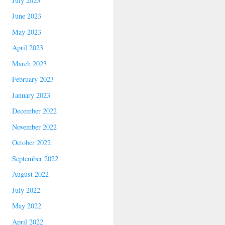
July 2023
June 2023
May 2023
April 2023
March 2023
February 2023
January 2023
December 2022
November 2022
October 2022
September 2022
August 2022
July 2022
May 2022
April 2022