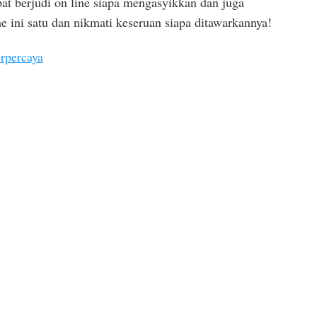
at berjudi on line siapa mengasyikkan dan juga
 ini satu dan nikmati keseruan siapa ditawarkannya!
terpercaya