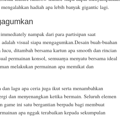
engalahkan hadiah apa lebih banyak gigantic lagi.
ngagumkan
 immediately nampak dari para partisipan saat
 adalah visual siapa mengagumkan.Desain buah-buahan
 lucu, ditambah bersama kartun apa smooth dan rincian
isual permainan konsol, semuanya menyatu bersama ideal
aman melakukan permainan apa memikat dan
 dan lagu apa ceria juga ikut serta menambahkan
ergi dan menyenangkan ketika bermain. Seluruh elemen
am game ini satu bergantian berpadu bagi membuat
rmainan apa nggak terabaikan kepada sekumpulan