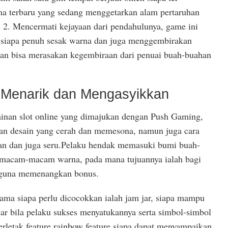
ama terbaru yang sedang menggetarkan alam pertaruhan
s 2. Mencermati kejayaan dari pendahulunya, game ini
 siapa penuh sesak warna dan juga menggembirakan
pan bisa merasakan kegembiraan dari penuai buah-buahan
Menarik dan Mengasyikkan
ainan slot online yang dimajukan dengan Push Gaming,
an desain yang cerah dan memesona, namun juga cara
an dan juga seru.Pelaku hendak memasuki bumi buah-
ermacam-macam warna, pada mana tujuannya ialah bagi
guna memenangkan bonus.
ama siapa perlu dicocokkan ialah jam jar, siapa mampu
ar bila pelaku sukses menyatukannya serta simbol-simbol
 terletak feature rainbow feature siapa dapat menyampaikan