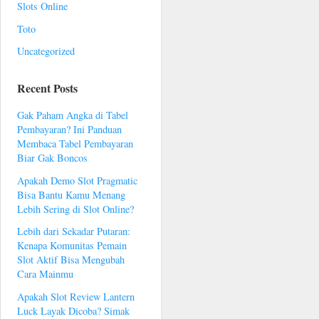
Slots Online
Toto
Uncategorized
Recent Posts
Gak Paham Angka di Tabel
Pembayaran? Ini Panduan
Membaca Tabel Pembayaran
Biar Gak Boncos
Apakah Demo Slot Pragmatic
Bisa Bantu Kamu Menang
Lebih Sering di Slot Online?
Lebih dari Sekadar Putaran:
Kenapa Komunitas Pemain
Slot Aktif Bisa Mengubah
Cara Mainmu
Apakah Slot Review Lantern
Luck Layak Dicoba? Simak