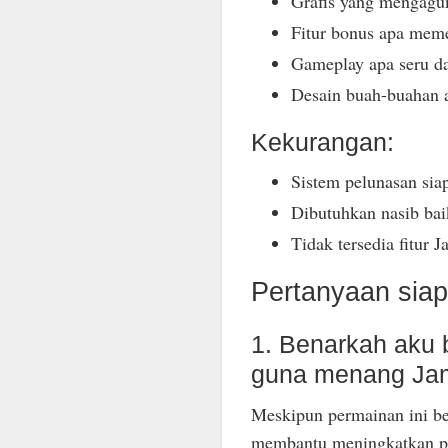
Grafis yang mengagum
Fitur bonus apa meme
Gameplay apa seru d
Desain buah-buahan 
Kekurangan:
Sistem pelunasan siap
Dibutuhkan nasib ba
Tidak tersedia fitur 
Pertanyaan siap
1. Benarkah aku 
guna menang Jam
Meskipun permainan ini be
membantu meningkatkan pel