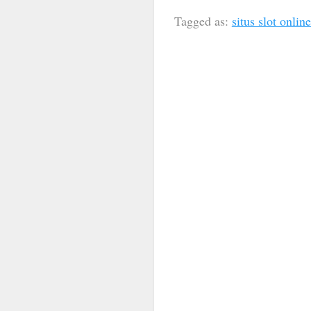
Tagged as:
situs slot onlin