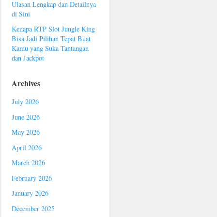
Ulasan Lengkap dan Detailnya
di Sini
Kenapa RTP Slot Jungle King
Bisa Jadi Pilihan Tepat Buat
Kamu yang Suka Tantangan
dan Jackpot
Archives
July 2026
June 2026
May 2026
April 2026
March 2026
February 2026
January 2026
December 2025