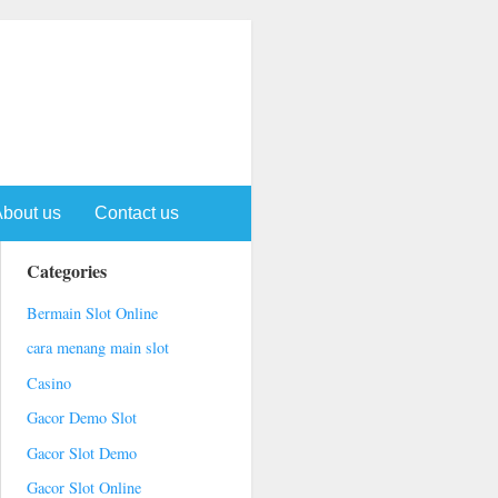
bout us
Contact us
Categories
Bermain Slot Online
cara menang main slot
Casino
Gacor Demo Slot
Gacor Slot Demo
Gacor Slot Online