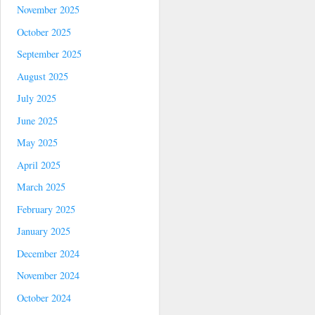
November 2025
October 2025
September 2025
August 2025
July 2025
June 2025
May 2025
April 2025
March 2025
February 2025
January 2025
December 2024
November 2024
October 2024