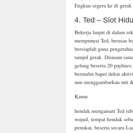
Engkau segera ke di gerak 
4. Ted – Slot Hid
Bekerja lanjut di dalam re
mempunyai Ted, berasas ba
bersiaplah guna pengetah
tampil gerak. Disusun sam
gelung beserta 20 payline
bermulut bapet dekat aktivit
nun menggambarkan inti 
Kamu
hendak mengamati Ted reba
wujud, tempat hendak seba
penukar, beserta secara L