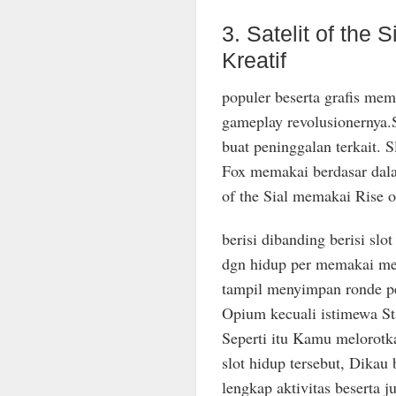
3. Satelit of the
Kreatif
populer beserta grafis mem
gameplay revolusionernya.
buat peninggalan terkait. 
Fox memakai berdasar dalam
of the Sial memakai Rise of
berisi dibanding berisi slo
dgn hidup per memakai men
tampil menyimpan ronde pe
Opium kecuali istimewa Sta
Seperti itu Kamu melorotk
slot hidup tersebut, Dika
lengkap aktivitas beserta 