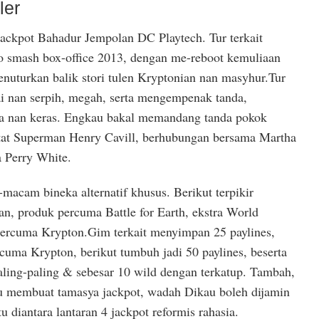
ler
Jackpot Bahadur Jempolan DC Playtech. Tur terkait
ro smash box-office 2013, dengan me-reboot kemuliaan
nuturkan balik stori tulen Kryptonian nan masyhur.Tur
ai nan serpih, megah, serta mengempenak tanda,
ma nan keras. Engkau bakal memandang tanda pokok
catat Superman Henry Cavill, berhubungan bersama Martha
a Perry White.
acam bineka alternatif khusus. Berikut terpikir
ran, produk percuma Battle for Earth, ekstra World
ercuma Krypton.Gim terkait menyimpan 25 paylines,
uma Krypton, berikut tumbuh jadi 50 paylines, beserta
ling-paling & sebesar 10 wild dengan terkatup. Tambah,
u membuat tamasya jackpot, wadah Dikau boleh dijamin
tu diantara lantaran 4 jackpot reformis rahasia.