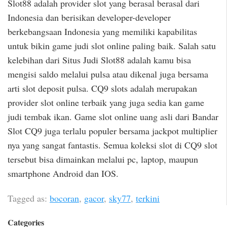
Slot88 adalah provider slot yang berasal berasal dari
Indonesia dan berisikan developer-developer
berkebangsaan Indonesia yang memiliki kapabilitas
untuk bikin game judi slot online paling baik. Salah satu
kelebihan dari Situs Judi Slot88 adalah kamu bisa
mengisi saldo melalui pulsa atau dikenal juga bersama
arti slot deposit pulsa. CQ9 slots adalah merupakan
provider slot online terbaik yang juga sedia kan game
judi tembak ikan. Game slot online uang asli dari Bandar
Slot CQ9 juga terlalu populer bersama jackpot multiplier
nya yang sangat fantastis. Semua koleksi slot di CQ9 slot
tersebut bisa dimainkan melalui pc, laptop, maupun
smartphone Android dan IOS.
Tagged as:
bocoran
,
gacor
,
sky77
,
terkini
Categories