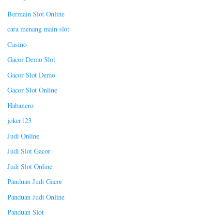
Bermain Slot Online
cara menang main slot
Casino
Gacor Demo Slot
Gacor Slot Demo
Gacor Slot Online
Habanero
joker123
Judi Online
Judi Slot Gacor
Judi Slot Online
Panduan Judi Gacor
Panduan Judi Online
Panduan Slot