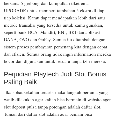
bersama 5 gerbong dan kumpulkan tiket emas
UPGRADE untuk memberi tambahan 5 ekstra di tiap-
tiap koleksi. Kamu dapat mendapatkan lebih dari satu
metode transaksi yang tersedia untuk kamu gunakan,
seperti bank BCA, Mandiri, BNI, BRI dan aplikasi
DANA, OVO dan GoPay. Semua itu ditambah dengan
sistem proses pembayaran pemenang kita dengan cepat
dan efisien. Semua orang tidak ingin information mereka
bocor dan digunakan untuk sesuatu tanpa izin mereka.
Perjudian Playtech Judi Slot Bonus
Paling Baik
Jika sobat sekalian tertarik maka langkah pertama yang
wajib dilakukan agar kalian bisa bermain di website agen
slot deposit pulsa tanpa potongan adalah daftar slot.
Tujuan dari daftar slot adalah agar pemain bisa