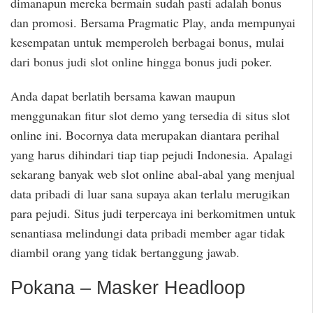
dimanapun mereka bermain sudah pasti adalah bonus
dan promosi. Bersama Pragmatic Play, anda mempunyai
kesempatan untuk memperoleh berbagai bonus, mulai
dari bonus judi slot online hingga bonus judi poker.
Anda dapat berlatih bersama kawan maupun
menggunakan fitur slot demo yang tersedia di situs slot
online ini. Bocornya data merupakan diantara perihal
yang harus dihindari tiap tiap pejudi Indonesia. Apalagi
sekarang banyak web slot online abal-abal yang menjual
data pribadi di luar sana supaya akan terlalu merugikan
para pejudi. Situs judi terpercaya ini berkomitmen untuk
senantiasa melindungi data pribadi member agar tidak
diambil orang yang tidak bertanggung jawab.
Pokana – Masker Headloop