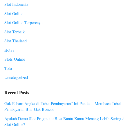
Slot Indonesia
Slot Online
Slot Online Terpercaya
Slot Terbaik
Slot Thailand
slot88
Slots Online
Toto
Uncategorized
Recent Posts
Gak Paham Angka di Tabel Pembayaran? Ini Panduan Membaca Tabel
Pembayaran Biar Gak Boncos
Apakah Demo Slot Pragmatic Bisa Bantu Kamu Menang Lebih Sering di
Slot Online?