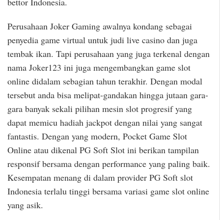
bettor Indonesia.
Perusahaan Joker Gaming awalnya kondang sebagai
penyedia game virtual untuk judi live casino dan juga
tembak ikan. Tapi perusahaan yang juga terkenal dengan
nama Joker123 ini juga mengembangkan game slot
online didalam sebagian tahun terakhir. Dengan modal
tersebut anda bisa melipat-gandakan hingga jutaan gara-
gara banyak sekali pilihan mesin slot progresif yang
dapat memicu hadiah jackpot dengan nilai yang sangat
fantastis. Dengan yang modern, Pocket Game Slot
Online atau dikenal PG Soft Slot ini berikan tampilan
responsif bersama dengan performance yang paling baik.
Kesempatan menang di dalam provider PG Soft slot
Indonesia terlalu tinggi bersama variasi game slot online
yang asik.