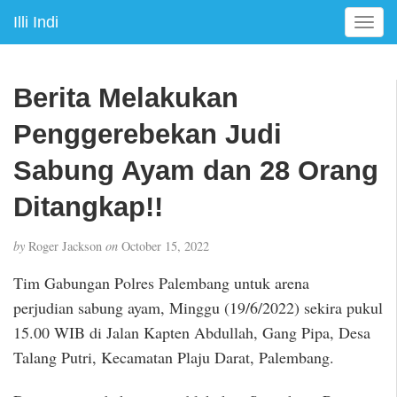
Illi Indi
T
o
g
g
Berita Melakukan
l
e
Penggerebekan Judi
n
a
Sabung Ayam dan 28 Orang
v
Ditangkap!!
i
g
a
by
Roger Jackson
on
October 15, 2022
t
i
Tim Gabungan Polres Palembang untuk arena
o
perjudian sabung ayam, Minggu (19/6/2022) sekira pukul
n
15.00 WIB di Jalan Kapten Abdullah, Gang Pipa, Desa
Talang Putri, Kecamatan Plaju Darat, Palembang.