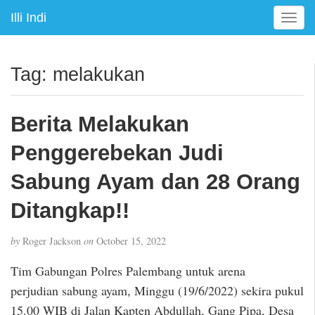
Illi Indi
T
o
g
g
Tag:
melakukan
l
e
n
Berita Melakukan
a
v
Penggerebekan Judi
i
g
Sabung Ayam dan 28 Orang
a
Ditangkap!!
t
i
o
by
Roger Jackson
on
October 15, 2022
n
Tim Gabungan Polres Palembang untuk arena
perjudian sabung ayam, Minggu (19/6/2022) sekira pukul
15.00 WIB di Jalan Kapten Abdullah, Gang Pipa, Desa