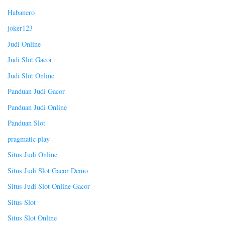
Habanero
joker123
Judi Online
Judi Slot Gacor
Judi Slot Online
Panduan Judi Gacor
Panduan Judi Online
Panduan Slot
pragmatic play
Situs Judi Online
Situs Judi Slot Gacor Demo
Situs Judi Slot Online Gacor
Situs Slot
Situs Slot Online