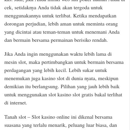
cek, setidaknya Anda tidak akan tergoda untuk
menggunakannya untuk terlibat. Ketika mendapatkan
dorongan perjudian, lebih aman untuk meminta orang
yang dicintai atau teman-teman untuk menemani Anda
dan bermain bersama permainan berisiko rendah.
Jika Anda ingin menggunakan waktu lebih lama di
mesin slot, maka pertimbangkan untuk bermain bersama
perdagangan yang lebih kecil. Lebih sukar untuk
menemukan juga kasino slot di dunia nyata, meskipun
demikian itu berlangsung. Pilihan yang jauh lebih baik
untuk menggunakan slot kasino slot gratis bakal terlihat
di internet.
Tanah slot – Slot kasino online ini dikenal bersama
suasana yang terlalu menarik, peluang luar biasa, dan