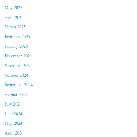
May 2025
April 2025
March 2025
February 2025
January 2025
December 2024
November 2024
October 2024
September 2024
August 2024
July 2024
June 2024
May 2024
April 2024