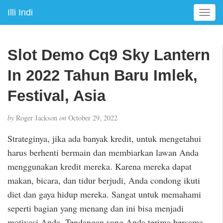
Illi Indi
T
o
g
g
Slot Demo Cq9 Sky Lantern
l
e
In 2022 Tahun Baru Imlek,
n
a
Festival, Asia
v
i
by
Roger Jackson
on
October 29, 2022
g
a
Strateginya, jika ada banyak kredit, untuk mengetahui
t
harus berhenti bermain dan membiarkan lawan Anda
i
menggunakan kredit mereka. Karena mereka dapat
o
n
makan, bicara, dan tidur berjudi, Anda condong ikuti
diet dan gaya hidup mereka. Sangat untuk memahami
seperti bagian yang menang dan ini bisa menjadi
motivasi Anda. Tendangan yang Anda terima bersama