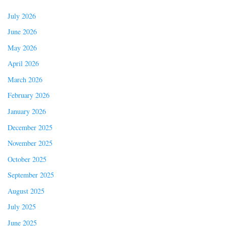
July 2026
June 2026
May 2026
April 2026
March 2026
February 2026
January 2026
December 2025
November 2025
October 2025
September 2025
August 2025
July 2025
June 2025