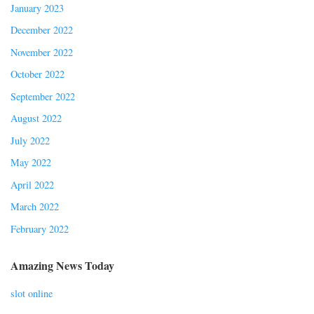
January 2023
December 2022
November 2022
October 2022
September 2022
August 2022
July 2022
May 2022
April 2022
March 2022
February 2022
Amazing News Today
slot online