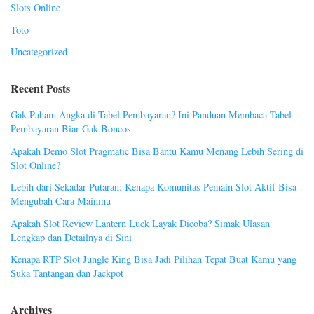
Slots Online
Toto
Uncategorized
Recent Posts
Gak Paham Angka di Tabel Pembayaran? Ini Panduan Membaca Tabel
Pembayaran Biar Gak Boncos
Apakah Demo Slot Pragmatic Bisa Bantu Kamu Menang Lebih Sering di
Slot Online?
Lebih dari Sekadar Putaran: Kenapa Komunitas Pemain Slot Aktif Bisa
Mengubah Cara Mainmu
Apakah Slot Review Lantern Luck Layak Dicoba? Simak Ulasan
Lengkap dan Detailnya di Sini
Kenapa RTP Slot Jungle King Bisa Jadi Pilihan Tepat Buat Kamu yang
Suka Tantangan dan Jackpot
Archives