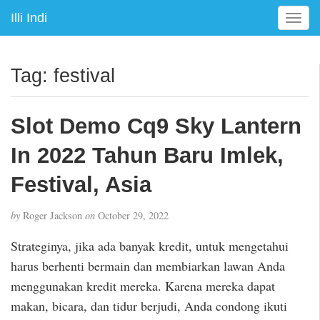
Illi Indi
T
o
g
g
Tag:
festival
l
e
n
Slot Demo Cq9 Sky Lantern
a
v
In 2022 Tahun Baru Imlek,
i
g
Festival, Asia
a
t
by
Roger Jackson
on
October 29, 2022
i
o
Strateginya, jika ada banyak kredit, untuk mengetahui
n
harus berhenti bermain dan membiarkan lawan Anda
menggunakan kredit mereka. Karena mereka dapat
makan, bicara, dan tidur berjudi, Anda condong ikuti