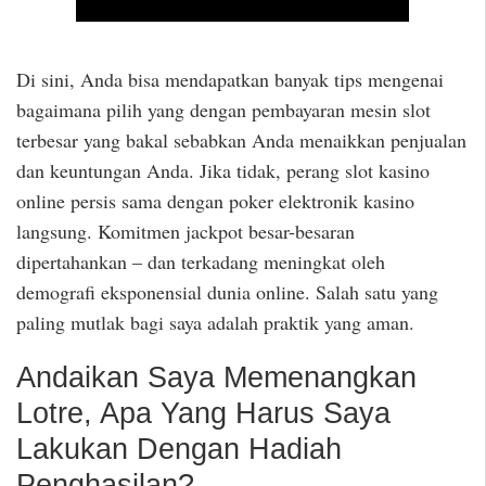
Di sini, Anda bisa mendapatkan banyak tips mengenai
bagaimana pilih yang dengan pembayaran mesin slot
terbesar yang bakal sebabkan Anda menaikkan penjualan
dan keuntungan Anda. Jika tidak, perang slot kasino
online persis sama dengan poker elektronik kasino
langsung. Komitmen jackpot besar-besaran
dipertahankan – dan terkadang meningkat oleh
demografi eksponensial dunia online. Salah satu yang
paling mutlak bagi saya adalah praktik yang aman.
Andaikan Saya Memenangkan
Lotre, Apa Yang Harus Saya
Lakukan Dengan Hadiah
Penghasilan?