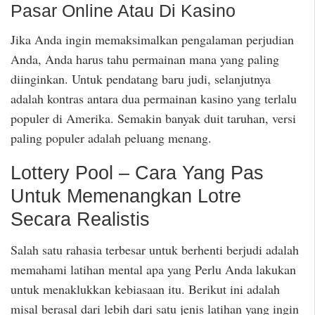
Pasar Online Atau Di Kasino
Jika Anda ingin memaksimalkan pengalaman perjudian
Anda, Anda harus tahu permainan mana yang paling
diinginkan. Untuk pendatang baru judi, selanjutnya
adalah kontras antara dua permainan kasino yang terlalu
populer di Amerika. Semakin banyak duit taruhan, versi
paling populer adalah peluang menang.
Lottery Pool – Cara Yang Pas
Untuk Memenangkan Lotre
Secara Realistis
Salah satu rahasia terbesar untuk berhenti berjudi adalah
memahami latihan mental apa yang Perlu Anda lakukan
untuk menaklukkan kebiasaan itu. Berikut ini adalah
misal berasal dari lebih dari satu jenis latihan yang ingin