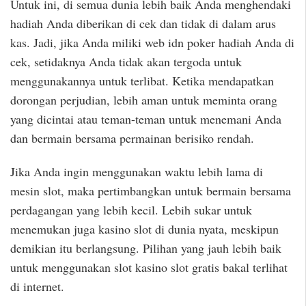
Untuk ini, di semua dunia lebih baik Anda menghendaki
hadiah Anda diberikan di cek dan tidak di dalam arus
kas. Jadi, jika Anda miliki web idn poker hadiah Anda di
cek, setidaknya Anda tidak akan tergoda untuk
menggunakannya untuk terlibat. Ketika mendapatkan
dorongan perjudian, lebih aman untuk meminta orang
yang dicintai atau teman-teman untuk menemani Anda
dan bermain bersama permainan berisiko rendah.
Jika Anda ingin menggunakan waktu lebih lama di
mesin slot, maka pertimbangkan untuk bermain bersama
perdagangan yang lebih kecil. Lebih sukar untuk
menemukan juga kasino slot di dunia nyata, meskipun
demikian itu berlangsung. Pilihan yang jauh lebih baik
untuk menggunakan slot kasino slot gratis bakal terlihat
di internet.