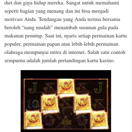
diet dan gaya hidup mereka. Sangat untuk memahami
seperti bagian yang menang dan ini bisa menjadi
motivasi Anda. Tendangan yang Anda terima bersama
beroleh “uang mudah” menambah susunan gula pada
makanan penutup. Saat ini, nyaris setiap permainan kartu
populer, permainan papan atau lebih-lebih permainan
olahraga mempunyai mitra di internet. Salah satu contoh
sempurna adalah jumlah pertandingan kartu kasino.