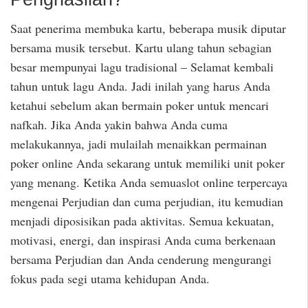
Saat penerima membuka kartu, beberapa musik diputar
bersama musik tersebut. Kartu ulang tahun sebagian
besar mempunyai lagu tradisional – Selamat kembali
tahun untuk lagu Anda. Jadi inilah yang harus Anda
ketahui sebelum akan bermain poker untuk mencari
nafkah. Jika Anda yakin bahwa Anda cuma
melakukannya, jadi mulailah menaikkan permainan
poker online Anda sekarang untuk memiliki unit poker
yang menang. Ketika Anda semuaslot online terpercaya
mengenai Perjudian dan cuma perjudian, itu kemudian
menjadi diposisikan pada aktivitas. Semua kekuatan,
motivasi, energi, dan inspirasi Anda cuma berkenaan
bersama Perjudian dan Anda cenderung mengurangi
fokus pada segi utama kehidupan Anda.