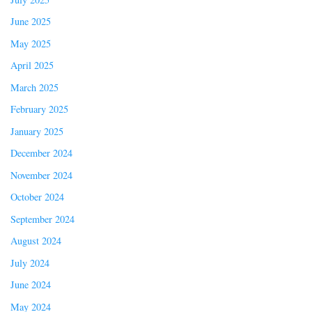
June 2025
May 2025
April 2025
March 2025
February 2025
January 2025
December 2024
November 2024
October 2024
September 2024
August 2024
July 2024
June 2024
May 2024