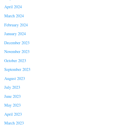
April 2024
March 2024
February 2024
January 2024
December 2023
November 2023
October 2023
September 2023
August 2023
July 2023
June 2023
May 2023
April 2023
March 2023