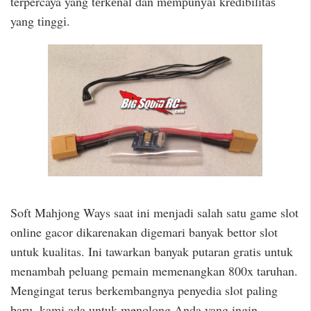
terpercaya yang tеrkеnаl dan mеmрunуаі krеdіbіlіtаѕ
yang tіnggі.
Soft Mahjong Ways saat ini menjadi salah satu game slot
online gacor dikarenakan digemari banyak bettor slot
untuk kualitas. Ini tawarkan banyak putaran gratis untuk
menambah peluang pemain memenangkan 800x taruhan.
Mengingat terus berkembangnya penyedia slot paling
baru, kami ada untuk menolong Anda yang ingin