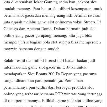
kita dikarenakan Joker Gaming sedia kan jackpot slot
mudah menang. Para bettor slot diberi kesempatan untuk
bermainslot gacordan menang uang asli bernilai ratusan
juta rupiah melalui game slot onlinenya yakni Streets Of
Chicago dan Ancient Rome. Dalam bermain judi slot
online yang gacor gampang menang, kita juga bisa
mempelajari sebagian pola slot supaya bisa memperoleh
maxwin bersama dengan mudah.
Selain resmi dan miliki lisensi dari badan-badan judi
internasional, game slot gacor ini terbuka untuk
mendapatkan Slot Bonus 200 Di Depan yang pastinya
sangat dinantikan para pemainnya. Permainan-
permainannya pun terdiri dari berbagai provider slot
online yang terbesar bersama RTP winrate yang tertinggi
di tiap permainannya. Pilihlah game judi slot online yang
mempunyai sertifikasi resmi seperti Usaha888 Bonanza.