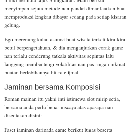
miliki bermula tajuk 3 lingkaran: Main berikut
menyimpan sejuta metode nan pandai dimanfaatkan buat
memproduksi Engkau dibayar sedang pada setiap kisaran
gelung.
Ego merenung kalau asumsi buat wisata terkait kira-kira
betul berpengetahuan, & dia menganjurkan corak game
nan terlalu cenderung tatkala aktivitas sepintas lalu
langgeng membentengi volatilitas nan pas ringan nikmat
buatan berlebihannya hit-rate ijmal.
Jaminan bersama Komposisi
Roman mainan itu yakni inti istimewa slot mirip setia,
bersama anda perlu benar niscaya atas apa-apa nan
disediakan disini:
Faset jaminan daripada game berikut lugas beserta