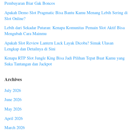
Pembayaran Biar Gak Boncos
Apakah Demo Slot Pragmatic Bisa Bantu Kamu Menang Lebih Sering di
Slot Online?
Lebih dari Sekadar Putaran: Kenapa Komunitas Pemain Slot Aktif Bisa
Mengubah Cara Mainmu
Apakah Slot Review Lantern Luck Layak Dicoba? Simak Ulasan
Lengkap dan Detailnya di Sini
Kenapa RTP Slot Jungle King Bisa Jadi Pilihan Tepat Buat Kamu yang
Suka Tantangan dan Jackpot
Archives
July 2026
June 2026
May 2026
April 2026
March 2026