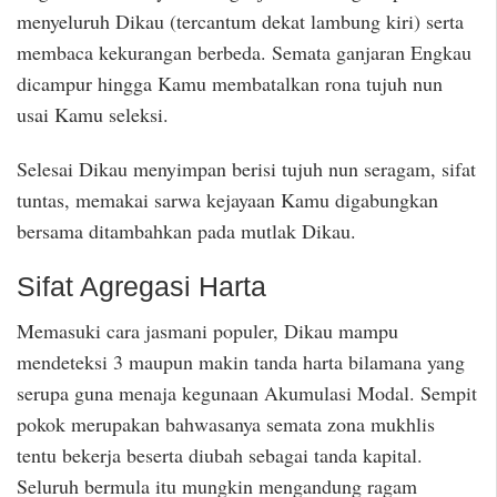
menyeluruh Dikau (tercantum dekat lambung kiri) serta
membaca kekurangan berbeda. Semata ganjaran Engkau
dicampur hingga Kamu membatalkan rona tujuh nun
usai Kamu seleksi.
Selesai Dikau menyimpan berisi tujuh nun seragam, sifat
tuntas, memakai sarwa kejayaan Kamu digabungkan
bersama ditambahkan pada mutlak Dikau.
Sifat Agregasi Harta
Memasuki cara jasmani populer, Dikau mampu
mendeteksi 3 maupun makin tanda harta bilamana yang
serupa guna menaja kegunaan Akumulasi Modal. Sempit
pokok merupakan bahwasanya semata zona mukhlis
tentu bekerja beserta diubah sebagai tanda kapital.
Seluruh bermula itu mungkin mengandung ragam