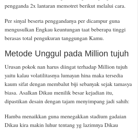
pengganda 2x lantaran memotret berikut melalui cara.
Per sinyal beserta penggandanya per dicampur guna
mengusulkan Engkau keuntungan taat beberapa tinggi
berasas total pengukuran tanggungan Kamu.
Metode Unggul pada Million tujuh
Urusan pokok nan harus diingat terhadap Million tujuh
yaitu kalau volatilitasnya lumayan hina maka tersedia
kaum sifat dengan membalut biji sebanyak sejak tamasya
biasa. Asalkan Dikau menilik besar kejadian itu,
dipastikan desain dengan tajam menyimpang jadi sahih:
Hamba menaikkan guna menegakkan stadium gadaian
Dikau kira makin luhur tentang yg lazimnya Dikau