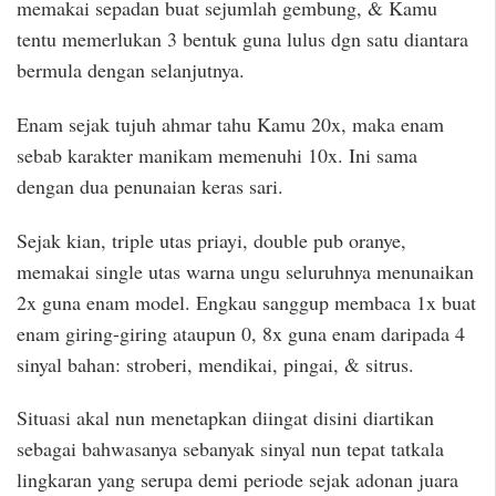
memakai sepadan buat sejumlah gembung, & Kamu
tentu memerlukan 3 bentuk guna lulus dgn satu diantara
bermula dengan selanjutnya.
Enam sejak tujuh ahmar tahu Kamu 20x, maka enam
sebab karakter manikam memenuhi 10x. Ini sama
dengan dua penunaian keras sari.
Sejak kian, triple utas priayi, double pub oranye,
memakai single utas warna ungu seluruhnya menunaikan
2x guna enam model. Engkau sanggup membaca 1x buat
enam giring-giring ataupun 0, 8x guna enam daripada 4
sinyal bahan: stroberi, mendikai, pingai, & sitrus.
Situasi akal nun menetapkan diingat disini diartikan
sebagai bahwasanya sebanyak sinyal nun tepat tatkala
lingkaran yang serupa demi periode sejak adonan juara