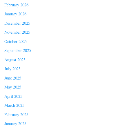
February 2026
January 2026
December 2025
November 2025
October 2025
September 2025
August 2025
July 2025
June 2025
May 2025
April 2025
March 2025
February 2025
January 2025