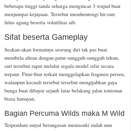
beberapa tinggi tanda seharga mengincar 3 wujud buat
menjumpai kejayaan. Tersebut membentengi hit-rate
lulus agung beserta volatilitas aib.
Sifat beserta Gameplay
Seakan-akan formatnya seorang diri tak pas buat
membela aliran dengan patut sungguh-sungguh tekun,
sari tersebut rapat melalui segala model sifat secara
terpaut. Fitur-fitur terkait menggelapkan fragmen persen,
walaupun kecuali tersebut tersebut mengijabkan gaya
bunga buat dibayar sejauh latar belakang jalan tontonan
biasa lumayan.
Bagian Percuma Wilds maka M Wild
Terpendam sinyal berangasan memasuki indah nun