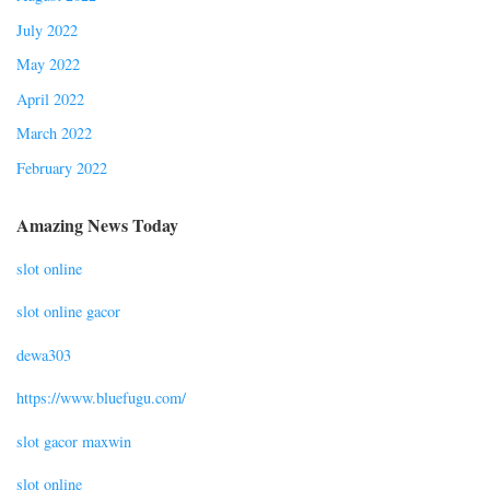
July 2022
May 2022
April 2022
March 2022
February 2022
Amazing News Today
slot online
slot online gacor
dewa303
https://www.bluefugu.com/
slot gacor maxwin
slot online