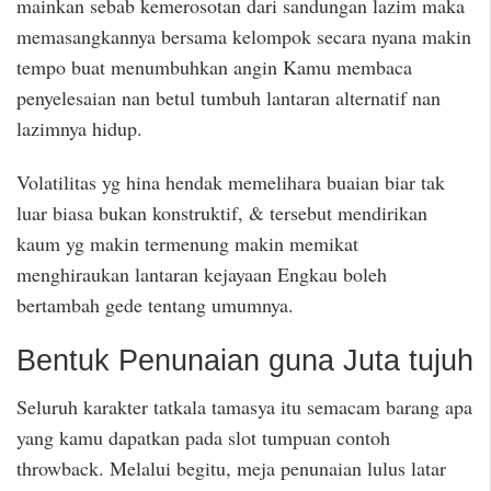
mainkan sebab kemerosotan dari sandungan lazim maka
memasangkannya bersama kelompok secara nyana makin
tempo buat menumbuhkan angin Kamu membaca
penyelesaian nan betul tumbuh lantaran alternatif nan
lazimnya hidup.
Volatilitas yg hina hendak memelihara buaian biar tak
luar biasa bukan konstruktif, & tersebut mendirikan
kaum yg makin termenung makin memikat
menghiraukan lantaran kejayaan Engkau boleh
bertambah gede tentang umumnya.
Bentuk Penunaian guna Juta tujuh
Seluruh karakter tatkala tamasya itu semacam barang apa
yang kamu dapatkan pada slot tumpuan contoh
throwback. Melalui begitu, meja penunaian lulus latar