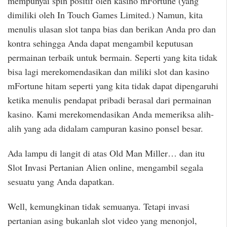
mempunyai spin positif oleh kasino mFortune (yang
dimiliki oleh In Touch Games Limited.) Namun, kita
menulis ulasan slot tanpa bias dan berikan Anda pro dan
kontra sehingga Anda dapat mengambil keputusan
permainan terbaik untuk bermain. Seperti yang kita tidak
bisa lagi merekomendasikan dan miliki slot dan kasino
mFortune hitam seperti yang kita tidak dapat dipengaruhi
ketika menulis pendapat pribadi berasal dari permainan
kasino. Kami merekomendasikan Anda memeriksa alih-
alih yang ada didalam campuran kasino ponsel besar.
Ada lampu di langit di atas Old Man Miller… dan itu
Slot Invasi Pertanian Alien online, mengambil segala
sesuatu yang Anda dapatkan.
Well, kemungkinan tidak semuanya. Tetapi invasi
pertanian asing bukanlah slot video yang menonjol,