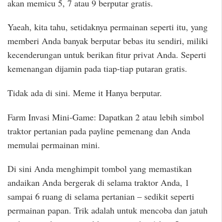
akan memicu 5, 7 atau 9 berputar gratis.
Yaeah, kita tahu, setidaknya permainan seperti itu, yang
memberi Anda banyak berputar bebas itu sendiri, miliki
kecenderungan untuk berikan fitur privat Anda. Seperti
kemenangan dijamin pada tiap-tiap putaran gratis.
Tidak ada di sini. Meme it Hanya berputar.
Farm Invasi Mini-Game: Dapatkan 2 atau lebih simbol
traktor pertanian pada payline pemenang dan Anda
memulai permainan mini.
Di sini Anda menghimpit tombol yang memastikan
andaikan Anda bergerak di selama traktor Anda, 1
sampai 6 ruang di selama pertanian – sedikit seperti
permainan papan. Trik adalah untuk mencoba dan jatuh