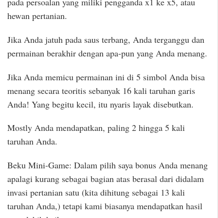
pada persoalan yang miliki pengganda x1 ke x5, atau
hewan pertanian.
Jika Anda jatuh pada saus terbang, Anda terganggu dan
permainan berakhir dengan apa-pun yang Anda menang.
Jika Anda memicu permainan ini di 5 simbol Anda bisa
menang secara teoritis sebanyak 16 kali taruhan garis
Anda! Yang begitu kecil, itu nyaris layak disebutkan.
Mostly Anda mendapatkan, paling 2 hingga 5 kali
taruhan Anda.
Beku Mini-Game: Dalam pilih saya bonus Anda menang
apalagi kurang sebagai bagian atas berasal dari didalam
invasi pertanian satu (kita dihitung sebagai 13 kali
taruhan Anda,) tetapi kami biasanya mendapatkan hasil