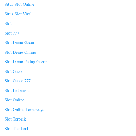
Situs Slot Online
Situs Slot Viral
Slot
Slot 777
Slot Demo Gacor
Slot Demo Online
Slot Demo Paling Gacor
Slot Gacor
Slot Gacor 777
Slot Indonesia
Slot Online
Slot Online Terpercaya
Slot Terbaik
Slot Thailand