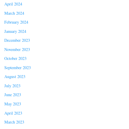
April 2024
March 2024
February 2024
January 2024
December 2023
November 2023
October 2023
September 2023
August 2023
July 2023
June 2023
May 2023
April 2023
March 2023