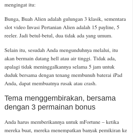
mengingat itu:
Bunga, Buah Alien adalah gulungan 3 klasik, sementara
slot video Invasi Pertanian Alien adalah 15 payline, 5
reeler. Jadi betul-betul, dua tidak ada yang umum.
Selain itu, sesudah Anda mengunduhnya melalui, itu
akan bermain datang hell atau air tinggi. Tidak ada,
apalagi tidak meninggalkannya selama 5 jam untuk
duduk bersama dengan tenang membunuh baterai iPad
Anda, dapat membuatnya rusak atau crash.
Tema menggembirakan, bersama
dengan 3 permainan bonus
Anda harus memberikannya untuk mFortune – ketika
mereka buat, mereka menempatkan banyak pemikiran ke