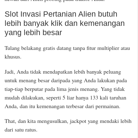
Slot Invasi Pertanian Alien butuh
lebih banyak klik dan kemenangan
yang lebih besar
Tulang belakang gratis datang tanpa fitur multiplier atau
khusus.
Jadi, Anda tidak mendapatkan lebih banyak peluang
untuk menang besar daripada yang Anda lakukan pada
tiap-tiap berputar pada lima jenis menang. Yang tidak
mudah dilakukan, seperti 5 liar hanya 133 kali taruhan
Anda, dan itu kemenangan terbesar dari permainan.
That, dan kita mengusulkan, jackpot yang mendaki lebih
dari satu ratus.